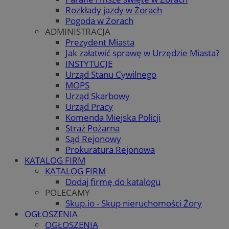
Rozkłady jazdy w Żorach
Pogoda w Żorach
ADMINISTRACJA
Prezydent Miasta
Jak załatwić sprawę w Urzędzie Miasta?
INSTYTUCJE
Urząd Stanu Cywilnego
MOPS
Urząd Skarbowy
Urząd Pracy
Komenda Miejska Policji
Straż Pożarna
Sąd Rejonowy
Prokuratura Rejonowa
KATALOG FIRM
KATALOG FIRM
Dodaj firmę do katalogu
POLECAMY
Skup.io - Skup nieruchomości Żory
OGŁOSZENIA
OGŁOSZENIA