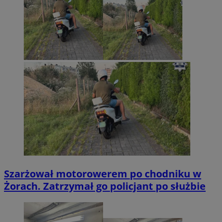
Szarżował motorowerem po chodniku w
Żorach. Zatrzymał go policjant po służbie