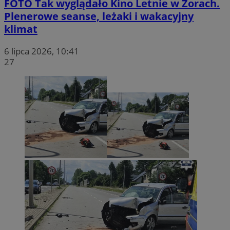
FOTO
Tak wyglądało Kino Letnie w Żorach.
Plenerowe seanse, leżaki i wakacyjny
klimat
6 lipca 2026, 10:41
27