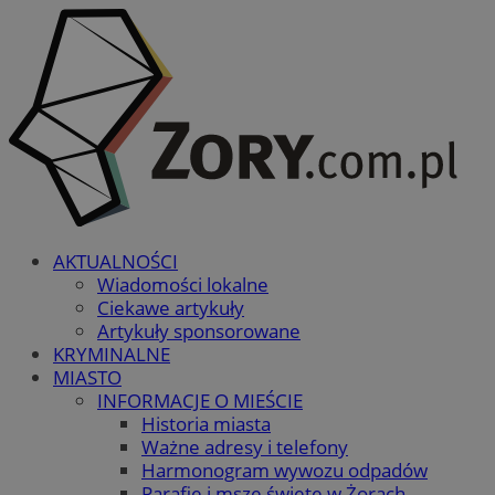
AKTUALNOŚCI
Wiadomości lokalne
Ciekawe artykuły
Artykuły sponsorowane
KRYMINALNE
MIASTO
INFORMACJE O MIEŚCIE
Historia miasta
Ważne adresy i telefony
Harmonogram wywozu odpadów
Parafie i msze święte w Żorach