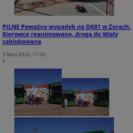
PILNE
Poważny wypadek na DK81 w Żorach.
Kierowcę reanimowano, droga do Wisły
zablokowana
3 lipca 2026, 17:02
6