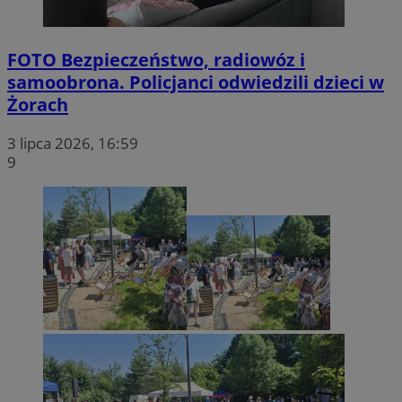
FOTO
Bezpieczeństwo, radiowóz i
samoobrona. Policjanci odwiedzili dzieci w
Żorach
3 lipca 2026, 16:59
9