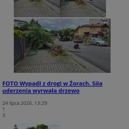
FOTO
Wypadł z drogi w Żorach. Siła
uderzenia wyrwała drzewo
24 lipca 2026, 13:29
1
3