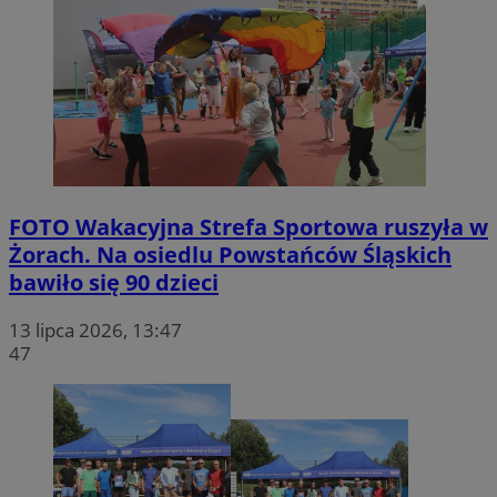
FOTO
Wakacyjna Strefa Sportowa ruszyła w
Żorach. Na osiedlu Powstańców Śląskich
bawiło się 90 dzieci
13 lipca 2026, 13:47
47