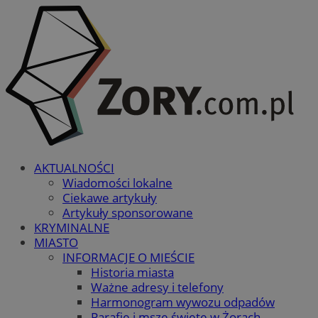
AKTUALNOŚCI
Wiadomości lokalne
Ciekawe artykuły
Artykuły sponsorowane
KRYMINALNE
MIASTO
INFORMACJE O MIEŚCIE
Historia miasta
Ważne adresy i telefony
Harmonogram wywozu odpadów
Parafie i msze święte w Żorach