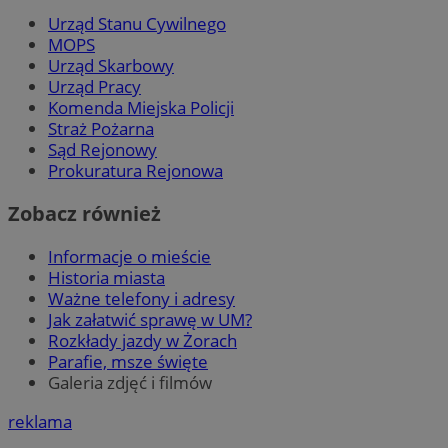
Urząd Stanu Cywilnego
MOPS
MvSessID
zory.com.pl
1 rok
Urząd Skarbowy
Urząd Pracy
Komenda Miejska Policji
__cf_bm
29 minut
Cloudflare Inc.
Straż Pożarna
sekun
.temu.com
Sąd Rejonowy
Prokuratura Rejonowa
Zobacz również
Informacje o mieście
Historia miasta
Ważne telefony i adresy
Jak załatwić sprawę w UM?
Rozkłady jazdy w Żorach
Parafie, msze święte
suid
1 rok
Simplifi Holdings
Google Privacy
Inc.
Galeria zdjęć i filmów
Policy
.simpli.fi
reklama
INGRESSCOOKIE
Sesja
NGINX Inc.