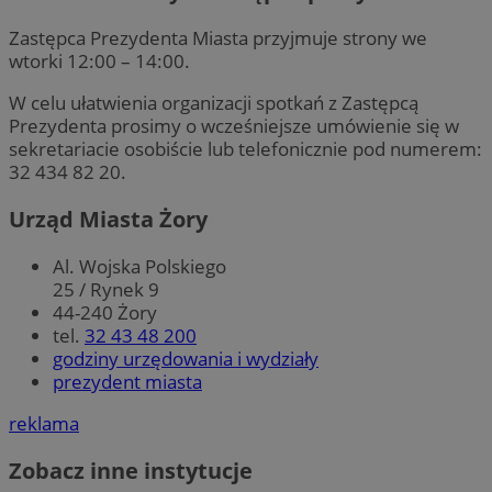
Funkcjonalność
Niesklasyfikowane
Zastępca Prezydenta Miasta przyjmuje strony we
wtorki 12:00 – 14:00.
W celu ułatwienia organizacji spotkań z Zastępcą
Prezydenta prosimy o wcześniejsze umówienie się w
sekretariacie osobiście lub telefonicznie pod numerem:
Niezbędne
Wydajność
Targetowanie
32 434 82 20.
Funkcjonalność
Niesklasyfikowane
Urząd Miasta Żory
Niezbędne pliki cookie umożliwiają korzystanie z
podstawowych funkcji strony internetowej, takich jak
Al. Wojska Polskiego
logowanie użytkownika i zarządzanie kontem. Bez
25 / Rynek 9
niezbędnych plików cookie nie można prawidłowo
korzystać ze strony internetowej.
44-240 Żory
tel.
32 43 48 200
Okres
Nazwa
Provider
/
Domena
godziny urzędowania i wydziały
przechowy
prezydent miasta
SessID
zory.com.pl
1 rok
reklama
Zobacz inne instytucje
QeSessID
zory.com.pl
1 rok