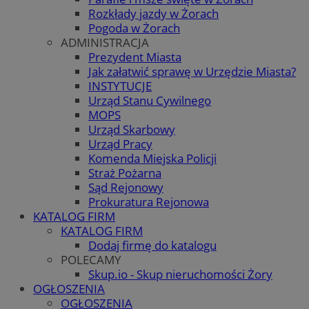
Rozkłady jazdy w Żorach
Pogoda w Żorach
ADMINISTRACJA
Prezydent Miasta
Jak załatwić sprawę w Urzędzie Miasta?
INSTYTUCJE
Urząd Stanu Cywilnego
MOPS
Urząd Skarbowy
Urząd Pracy
Komenda Miejska Policji
Straż Pożarna
Sąd Rejonowy
Prokuratura Rejonowa
KATALOG FIRM
KATALOG FIRM
Dodaj firmę do katalogu
POLECAMY
Skup.io - Skup nieruchomości Żory
OGŁOSZENIA
OGŁOSZENIA