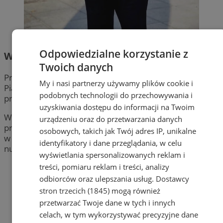
Odpowiedzialne korzystanie z
Waldemar Socha
– Prezydent Miasta
Twoich danych
Prezydentem miasta Żory jest
Waldemar Socha
.
My i nasi partnerzy używamy plików cookie i
Piastuje ten urząd od 1998 roku. Prezydent Miasta
podobnych technologii do przechowywania i
przyjmuje strony w poniedziałki 15:00 – 17:00
uzyskiwania dostępu do informacji na Twoim
W celu ułatwienia organizacji spotkań z Prezydentem
urządzeniu oraz do przetwarzania danych
prosimy o wcześniejsze umówienie się
osobowych, takich jak Twój adres IP, unikalne
w sekretariacie osobiście lub telefonicznie pod
identyfikatory i dane przeglądania, w celu
numerem: 32 434 82 20.
wyświetlania spersonalizowanych reklam i
treści, pomiaru reklam i treści, analizy
odbiorców oraz ulepszania usług.
Dostawcy
stron trzecich (1845)
mogą również
przetwarzać Twoje dane w tych i innych
celach, w tym wykorzystywać precyzyjne dane