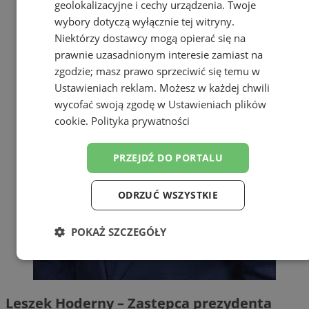
geolokalizacyjne i cechy urządzenia. Twoje
wybory dotyczą wyłącznie tej witryny.
Niektórzy dostawcy mogą opierać się na
prawnie uzasadnionym interesie zamiast na
zgodzie; masz prawo sprzeciwić się temu w
Ustawieniach reklam
. Możesz w każdej chwili
wycofać swoją zgodę w
Ustawieniach plików
cookie
.
Polityka prywatności
PRZEJDŹ DO PORTALU
ODRZUĆ WSZYSTKIE
POKAŻ SZCZEGÓŁY
Niezbędne
Wydajność
Targetowanie
Leszek Hoderny
– Zastępca prezydenta