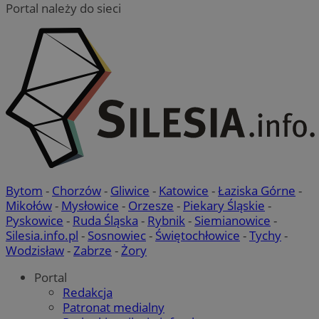
Portal należy do sieci
bh.contextweb.com
euds
.rfihub.com
Sesja
Bytom
-
Chorzów
-
Gliwice
-
Katowice
-
Łaziska Górne
-
Mikołów
-
Mysłowice
-
Orzesze
-
Piekary Śląskie
-
Pyskowice
-
Ruda Śląska
-
Rybnik
-
Siemianowice
-
Silesia.info.pl
-
Sosnowiec
-
Świętochłowice
-
Tychy
-
Wodzisław
-
Zabrze
-
Żory
Portal
VISITOR_PRIVACY_METADATA
5 miesięc
YouTube
tygodni
.youtube.com
Redakcja
Patronat medialny