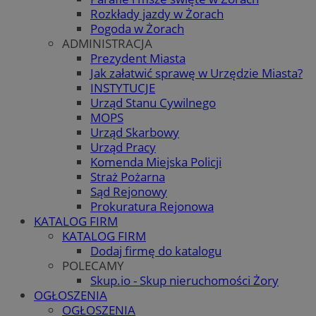
Rozkłady jazdy w Żorach
Pogoda w Żorach
ADMINISTRACJA
Prezydent Miasta
Jak załatwić sprawę w Urzędzie Miasta?
INSTYTUCJE
Urząd Stanu Cywilnego
MOPS
Urząd Skarbowy
Urząd Pracy
Komenda Miejska Policji
Straż Pożarna
Sąd Rejonowy
Prokuratura Rejonowa
KATALOG FIRM
KATALOG FIRM
Dodaj firmę do katalogu
POLECAMY
Skup.io - Skup nieruchomości Żory
OGŁOSZENIA
OGŁOSZENIA