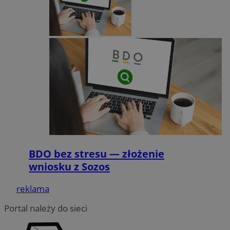
VISITOR_PRIVACY_METADATA
5 miesię
YouTube
tygod
.youtube.com
BDO bez stresu — złożenie
wniosku z Sozos
reklama
Portal należy do sieci