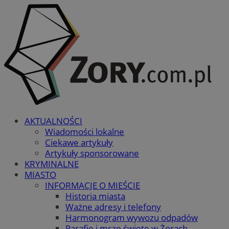
AKTUALNOŚCI
Wiadomości lokalne
Ciekawe artykuły
Artykuły sponsorowane
KRYMINALNE
MIASTO
INFORMACJE O MIEŚCIE
Historia miasta
Ważne adresy i telefony
Harmonogram wywozu odpadów
Parafie i msze święte w Żorach