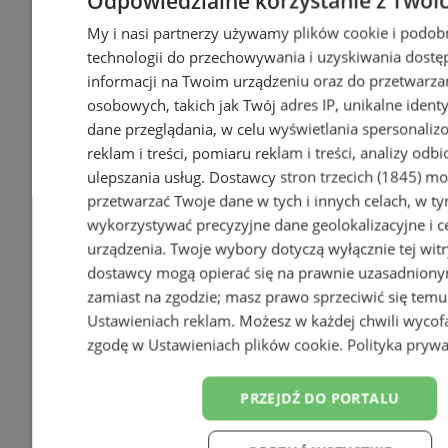
Odpowiedzialne korzystanie z Twoi
My i nasi partnerzy używamy plików cookie i podo
technologii do przechowywania i uzyskiwania dostę
informacji na Twoim urządzeniu oraz do przetwarza
osobowych, takich jak Twój adres IP, unikalne identy
dane przeglądania, w celu wyświetlania spersonali
reklam i treści, pomiaru reklam i treści, analizy odb
ulepszania usług.
Dostawcy stron trzecich (1845)
mog
przetwarzać Twoje dane w tych i innych celach, w t
Wakacyjny wypoczynek nad
wykorzystywać precyzyjne dane geolokalizacyjne i c
Bałtykiem w domkach
urządzenia. Twoje wybory dotyczą wyłącznie tej witr
Szmaragdowe Morze
dostawcy mogą opierać się na prawnie uzasadnionym
zamiast na zgodzie; masz prawo sprzeciwić się tem
Ustawieniach reklam
. Możesz w każdej chwili wycof
zgodę w
Ustawieniach plików cookie
.
Polityka prywa
PRZEJDŹ DO PORTALU