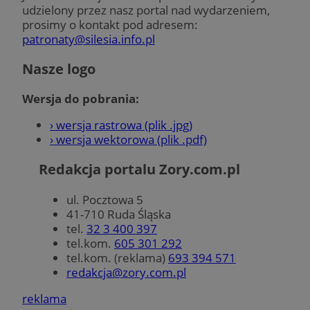
udzielony przez nasz portal nad wydarzeniem,
prosimy o kontakt pod adresem:
patronaty@silesia.info.pl
Nasze logo
Wersja do pobrania:
› wersja rastrowa (plik .jpg)
› wersja wektorowa (plik .pdf)
Redakcja portalu Zory.com.pl
ul. Pocztowa 5
41-710 Ruda Śląska
tel.
32 3 400 397
tel.kom.
605 301 292
tel.kom. (reklama)
693 394 571
redakcja@zory.com.pl
reklama