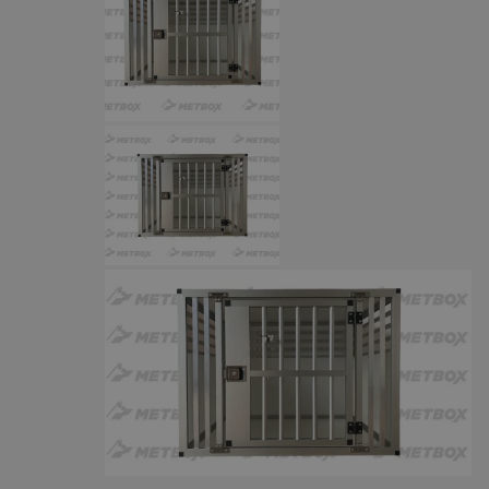
INGRESSCOOKIE
Sesja
NGINX Inc.
bh.contextweb.com
euds
.rfihub.com
Sesja
VISITOR_PRIVACY_METADATA
5 miesięc
YouTube
tygodni
.youtube.com