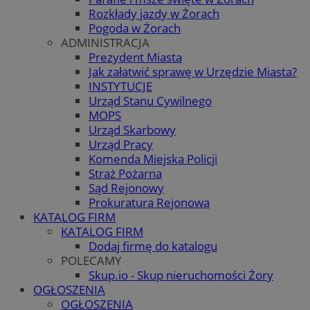
Rozkłady jazdy w Żorach
Pogoda w Żorach
ADMINISTRACJA
Prezydent Miasta
Jak załatwić sprawę w Urzędzie Miasta?
INSTYTUCJE
Urząd Stanu Cywilnego
MOPS
Urząd Skarbowy
Urząd Pracy
Komenda Miejska Policji
Straż Pożarna
Sąd Rejonowy
Prokuratura Rejonowa
KATALOG FIRM
KATALOG FIRM
Dodaj firmę do katalogu
POLECAMY
Skup.io - Skup nieruchomości Żory
OGŁOSZENIA
OGŁOSZENIA