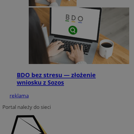
li_gc
5 miesięc
LinkedIn
tygodni
Corporation
.linkedin.com
CookieScriptConsent
4 tygodnie 
CookieScript
zory.com.pl
BDO bez stresu — złożenie
wniosku z Sozos
reklama
Portal należy do sieci
Nazwa
Provider
/
Dome