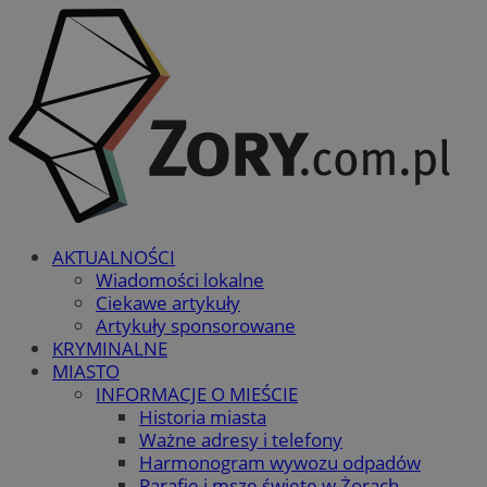
AKTUALNOŚCI
Wiadomości lokalne
Ciekawe artykuły
Artykuły sponsorowane
KRYMINALNE
MIASTO
INFORMACJE O MIEŚCIE
Historia miasta
Ważne adresy i telefony
Harmonogram wywozu odpadów
Parafie i msze święte w Żorach