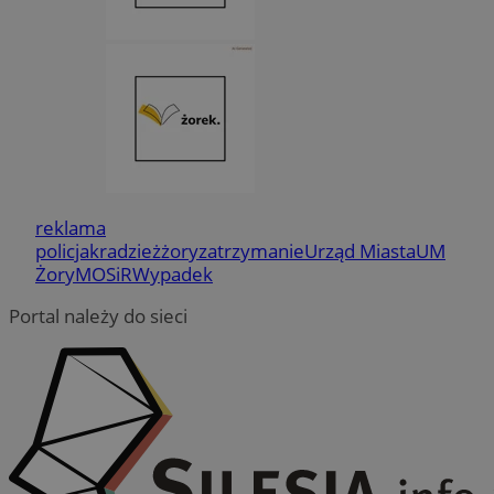
reklama
policja
kradzież
żory
zatrzymanie
Urząd Miasta
UM
Żory
MOSiR
Wypadek
Portal należy do sieci