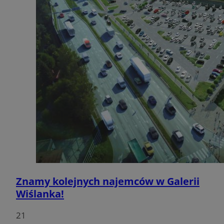
Znamy kolejnych najemców w Galerii
Wiślanka!
21