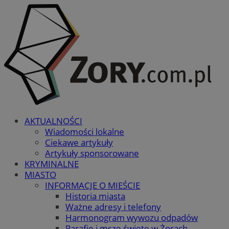
AKTUALNOŚCI
Wiadomości lokalne
Ciekawe artykuły
Artykuły sponsorowane
KRYMINALNE
MIASTO
INFORMACJE O MIEŚCIE
Historia miasta
Ważne adresy i telefony
Harmonogram wywozu odpadów
Parafie i msze święte w Żorach