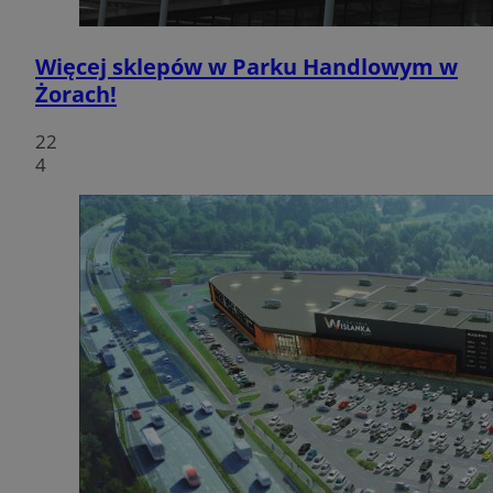
Więcej sklepów w Parku Handlowym w
Żorach!
22
4