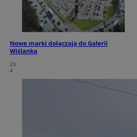
Nowe marki dołączają do Galerii
Wiślanka
23
4