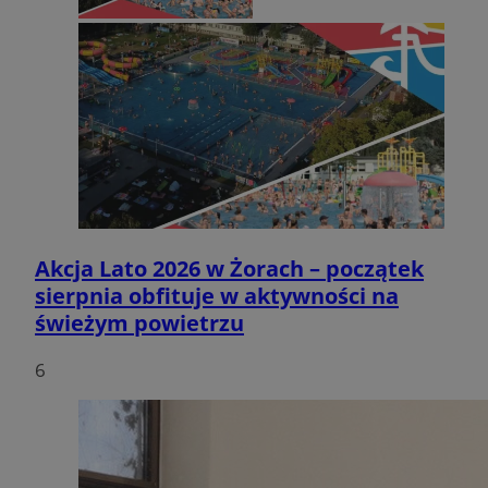
Akcja Lato 2026 w Żorach – początek
sierpnia obfituje w aktywności na
świeżym powietrzu
6