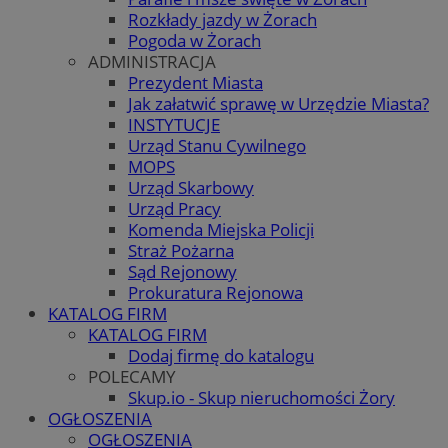
Rozkłady jazdy w Żorach
Pogoda w Żorach
ADMINISTRACJA
Prezydent Miasta
Jak załatwić sprawę w Urzędzie Miasta?
INSTYTUCJE
Urząd Stanu Cywilnego
MOPS
Urząd Skarbowy
Urząd Pracy
Komenda Miejska Policji
Straż Pożarna
Sąd Rejonowy
Prokuratura Rejonowa
KATALOG FIRM
KATALOG FIRM
Dodaj firmę do katalogu
POLECAMY
Skup.io - Skup nieruchomości Żory
OGŁOSZENIA
OGŁOSZENIA