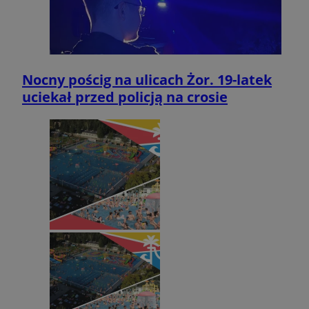
Nocny pościg na ulicach Żor. 19-latek
uciekał przed policją na crosie