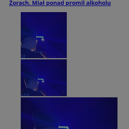
Żorach. Miał ponad promil alkoholu