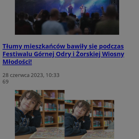
by Amazon)
.rfihub.com
Tłumy mieszkańców bawiły się podczas
Festiwalu Górnej Odry i Żorskiej Wiosny
Młodości!
_fbp
2 miesiące 4
Meta Platform Inc.
tygodnie
.zory.com.pl
28 czerwca 2023, 10:33
69
ANON_ID
2 miesiące 4
Exponential
tygodnie
Interactive Inc.
.tribalfusion.com