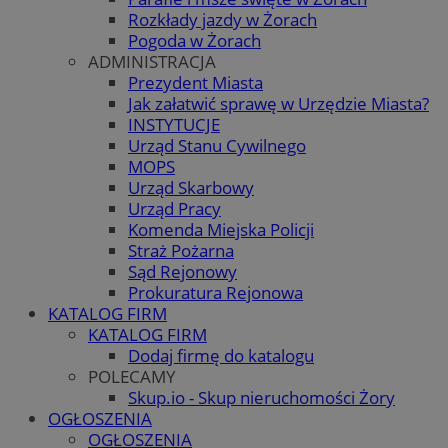
Rozkłady jazdy w Żorach
Pogoda w Żorach
ADMINISTRACJA
Prezydent Miasta
Jak załatwić sprawę w Urzędzie Miasta?
INSTYTUCJE
Urząd Stanu Cywilnego
MOPS
Urząd Skarbowy
Urząd Pracy
Komenda Miejska Policji
Straż Pożarna
Sąd Rejonowy
Prokuratura Rejonowa
KATALOG FIRM
KATALOG FIRM
Dodaj firmę do katalogu
POLECAMY
Skup.io - Skup nieruchomości Żory
OGŁOSZENIA
OGŁOSZENIA