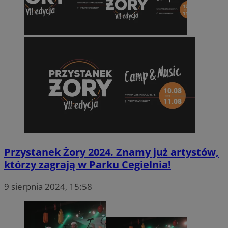
VISITOR_PRIVACY_METADATA
5 miesięc
YouTube
tygodni
.youtube.com
Przystanek Żory 2024. Znamy już artystów,
którzy zagrają w Parku Cegielnia!
9 sierpnia 2024, 15:58