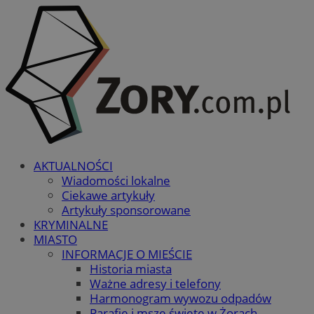
AKTUALNOŚCI
Wiadomości lokalne
Ciekawe artykuły
Artykuły sponsorowane
KRYMINALNE
MIASTO
INFORMACJE O MIEŚCIE
Historia miasta
Ważne adresy i telefony
Harmonogram wywozu odpadów
Parafie i msze święte w Żorach