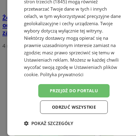
stron trzecich (1845)
mogą również
przetwarzać Twoje dane w tych i innych
celach, w tym wykorzystywać precyzyjne dane
Żorscy policjanci w akcji "Poszukiwany" -
geolokalizacyjne i cechy urządzenia. Twoje
odnaleziono zaginioną dziewczynę i
wybory dotyczą wyłącznie tej witryny.
zatrzymano mężczyznę
Niektórzy dostawcy mogą opierać się na
4 marca 2026, 11:02
prawnie uzasadnionym interesie zamiast na
zgodzie; masz prawo sprzeciwić się temu w
Ustawieniach reklam
. Możesz w każdej chwili
wycofać swoją zgodę w
Ustawieniach plików
cookie
.
Polityka prywatności
PRZEJDŹ DO PORTALU
ODRZUĆ WSZYSTKIE
POKAŻ SZCZEGÓŁY