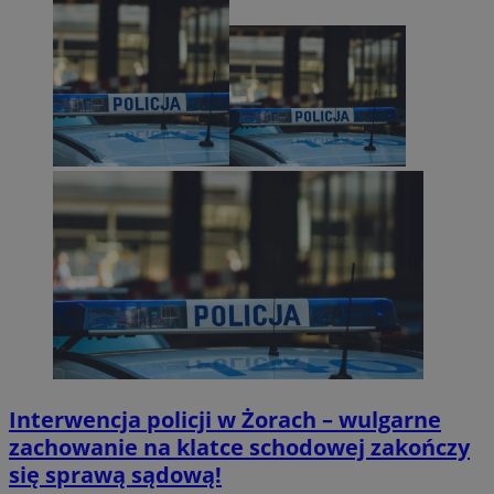
Interwencja policji w Żorach – wulgarne
zachowanie na klatce schodowej zakończy
się sprawą sądową!