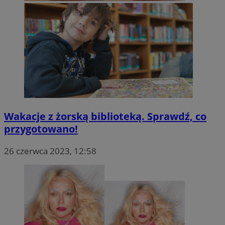
OAID
1 rok
OpenX Technologies
Inc.
reklama.silnet.pl
Wakacje z żorską biblioteką. Sprawdź, co
przygotowano!
26 czerwca 2023, 12:58
bcookie
1 rok
Microsoft
Corporation
.linkedin.com