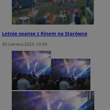
tuuid_lu
.360yield.com
2 miesiące 4
tygodnie
Letnie seanse z Kinem na Starówce
30 czerwca 2023, 10:09
ruds
Sesja
Amazon.com Inc.
.rfihub.com
eud
1 rok
Rocket Fuel (Sizmek