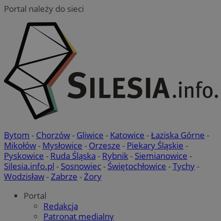
Portal należy do sieci
Bytom
-
Chorzów
-
Gliwice
-
Katowice
-
Łaziska Górne
-
Mikołów
-
Mysłowice
-
Orzesze
-
Piekary Śląskie
-
Pyskowice
-
Ruda Śląska
-
Rybnik
-
Siemianowice
-
Silesia.info.pl
-
Sosnowiec
-
Świętochłowice
-
Tychy
-
Wodzisław
-
Zabrze
-
Żory
Portal
Redakcja
Patronat medialny