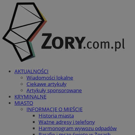
AKTUALNOŚCI
Wiadomości lokalne
Ciekawe artykuły
Artykuły sponsorowane
KRYMINALNE
MIASTO
INFORMACJE O MIEŚCIE
Historia miasta
Ważne adresy i telefony
Harmonogram wywozu odpadów
Parafie i msze święte w Żorach