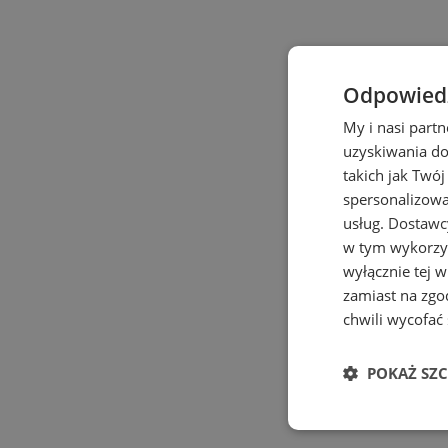
Odpowiedz
My i nasi part
uzyskiwania do
takich jak Twój
spersonalizowan
usług.
Dostawcy
w tym wykorzys
wyłącznie tej 
zamiast na zgo
chwili wycofać
POKAŻ SZ
Niezbędn