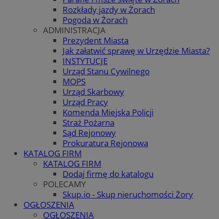
Rozkłady jazdy w Żorach
Pogoda w Żorach
ADMINISTRACJA
Prezydent Miasta
Jak załatwić sprawę w Urzędzie Miasta?
INSTYTUCJE
Urząd Stanu Cywilnego
MOPS
Urząd Skarbowy
Urząd Pracy
Komenda Miejska Policji
Straż Pożarna
Sąd Rejonowy
Prokuratura Rejonowa
KATALOG FIRM
KATALOG FIRM
Dodaj firmę do katalogu
POLECAMY
Skup.io - Skup nieruchomości Żory
OGŁOSZENIA
OGŁOSZENIA