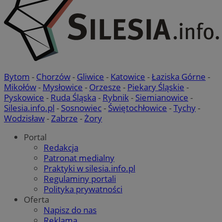
Bytom
-
Chorzów
-
Gliwice
-
Katowice
-
Łaziska Górne
-
Mikołów
-
Mysłowice
-
Orzesze
-
Piekary Śląskie
-
Pyskowice
-
Ruda Śląska
-
Rybnik
-
Siemianowice
-
Silesia.info.pl
-
Sosnowiec
-
Świętochłowice
-
Tychy
-
Wodzisław
-
Zabrze
-
Żory
Portal
Redakcja
Patronat medialny
Praktyki w silesia.info.pl
Regulaminy portali
Polityka prywatności
Oferta
Napisz do nas
Reklama