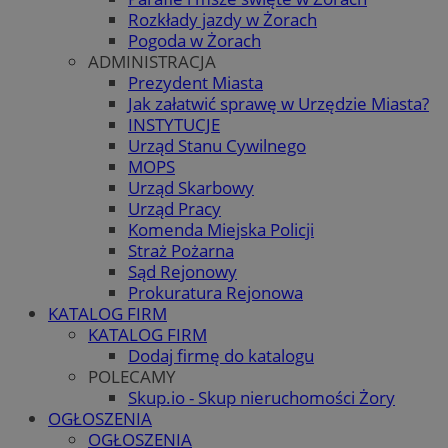
Rozkłady jazdy w Żorach
Pogoda w Żorach
ADMINISTRACJA
Prezydent Miasta
Jak załatwić sprawę w Urzędzie Miasta?
INSTYTUCJE
Urząd Stanu Cywilnego
MOPS
Urząd Skarbowy
Urząd Pracy
Komenda Miejska Policji
Straż Pożarna
Sąd Rejonowy
Prokuratura Rejonowa
KATALOG FIRM
KATALOG FIRM
Dodaj firmę do katalogu
POLECAMY
Skup.io - Skup nieruchomości Żory
OGŁOSZENIA
OGŁOSZENIA