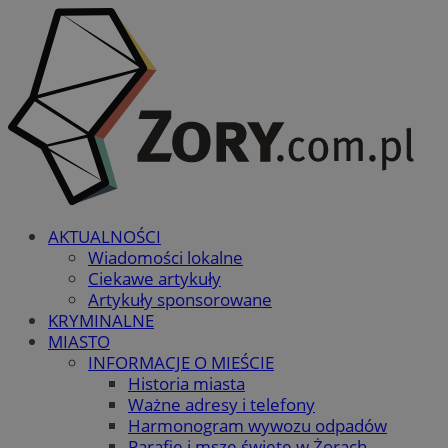
AKTUALNOŚCI
Wiadomości lokalne
Ciekawe artykuły
Artykuły sponsorowane
KRYMINALNE
MIASTO
INFORMACJE O MIEŚCIE
Historia miasta
Ważne adresy i telefony
Harmonogram wywozu odpadów
Parafie i msze święte w Żorach