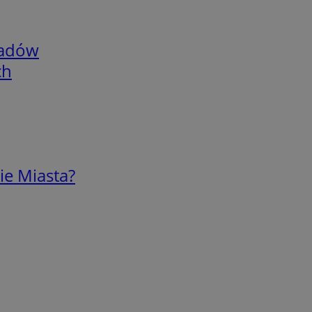
adów
ch
ie Miasta?