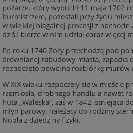
pożarze, który wybuchł 11 maja 1702 ro
SessID
QeSessID
burmistrzem, pozostali przy życiu mies
MvSessID
w wielkiej błagalnej procesji z pochod
__cf_bm
dziś i bierze w nim udział coraz więcej
Po roku 1740 Żory przechodzą pod pano
suid
drewnianej zabudowy miasta, zapadła d
rozpoczęto powolną rozbiórkę murów o
INGRESSCOOKIE
W XIX wieku rozpoczęły się w mieście 
rzemiosła, drobnego handlu a nawet rol
euds
huta „Waleska”, zaś w 1842 istniejąca
młyn parowy, należący do rodziny Stern
VISITOR_PRIVACY_
Nobla z dziedziny fizyki.