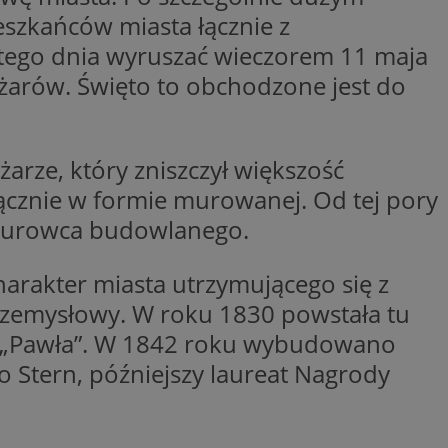
eszkańców miasta łącznie z
entyfikator sesji.
entyfikator sesji.
ę tego dnia wyruszać wieczorem 11 maja
entyfikator sesji.
ożarów. Święto to obchodzone jest do
niania ludzi i
trony internetowej,
e ważnych raportów
ryny internetowej.
rze, który zniszczył większość
 identyfikatora
cznie w formie murowanej. Od tej pory
 surowca budowlanego.
erów obsługuje
ekście
lu optymalizacji
arakter miasta utrzymującego się z
przemysłowy. W roku 1830 powstała tu
 do przechowywania
niu do usług
e, czy użytkownik
ta „Pawła”. W 1842 roku wybudowano
enia lub reklamy.
o Stern, późniejszy laureat Nagrody
nformacje o zgodzie
ncjach dotyczących
ia z witryny.
olityki prywatności
ich przestrzeganie
temu użytkownik nie