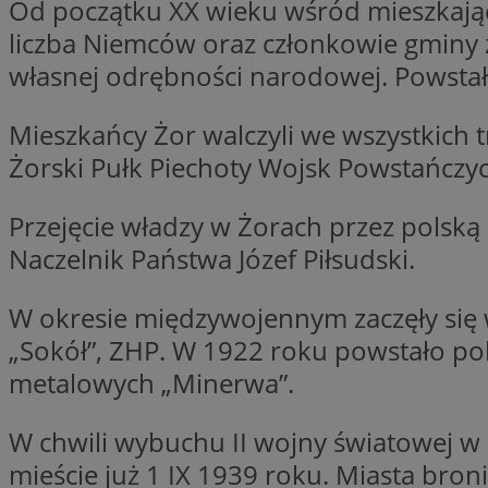
Od początku XX wieku wśród mieszkając
liczba Niemców oraz członkowie gminy ży
własnej odrębności narodowej. Powstał
li_gc
Mieszkańcy Żor walczyli we wszystkich t
CookieScriptConse
Żorski Pułk Piechoty Wojsk Powstańczyc
Przejęcie władzy w Żorach przez polską
Naczelnik Państwa Józef Piłsudski.
Nazwa
Nazwa
W okresie międzywojennym zaczęły się 
Nazwa
gid_CAESEEbgrCsX
_ga_L2744325BY
„Sokół”, ZHP. W 1922 roku powstało po
__mguid_
tt_viewer
metalowych „Minerwa”.
_ga
DSID
W chwili wybuchu II wojny światowej w
mieście już 1 IX 1939 roku. Miasta bron
ADKUID