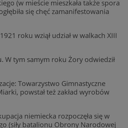
ego (w mieście mieszkała także spora
woich preferencji,
 z regulacjami
ogłębiła się chęć zamanifestowania
y gościa na
nych celów
1921 roku wziął udział w walkach XIII
rzez usługę Cookie-
preferencji
 na pliki cookie.
ookie Cookie-
oku. W tym samym roku Żory odwiedził
izacje: Towarzystwo Gimnastyczne
lytics do
iarki, powstał też zakład wyrobów
ookie jest używany
iewer”, aby pomóc
acznej identyfikacji
e widzisz w naszych
dostępu do strony
Analytics - co
ej, aby śledzić
anej usługi
e użytkowników i
rozróżniania
 konkretnej
. Pomaga w
e losowo
zyfrowany /
upacja niemiecka rozpoczęła się w
ta. Jest on
izowanych
nie i służy do
iego (siły batalionu Obrony Narodowej
eń użytkowników i
 sesji i kampanii
ry identyfikuje
iu korzystania z