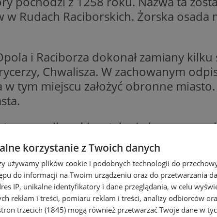
ry pochodzi z 1258 roku. Nazwa ta zos
w w Rudach Raciborskich. Żorska osada m
Opola i Raciborza dokonał zamiany kilku
o rycerzy, Chwalisza. W zachowanym odp
a w tym miejscu założyć obronne miasto.
sta.
ęstwem raciborskim stały się lennem czes
Czech Wacławowi. W roku 1327 kolejny ho
lne korzystanie z Twoich danych
kiemu umocnił związek lenny tego księ
rzy używamy plików cookie i podobnych technologii do przechow
ępu do informacji na Twoim urządzeniu oraz do przetwarzania 
e sukcesywnie budowane przez kilkadziesi
dres IP, unikalne identyfikatory i dane przeglądania, w celu wyświ
 król Polski Kazimierz Wielki rozpoczął 
h reklam i treści, pomiaru reklam i treści, analizy odbiorców or
ska polskie, które wkroczyły na teren ks
tron trzecich (1845)
mogą również przetwarzać Twoje dane w tych