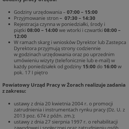
Godziny urzędowania –
07:00 – 15:00
Przyjmowanie stron
–
07:30 – 14:30
Rejestracja czynna w poniedziałki, środy i
piątki
08:00 – 14:00
we wtorki i czwartki
08:00 –
12:00
W ramach skarg i wniosków Dyrektor lub Zastepca
Dyrektora przyjmują strony codziennie
w godzinach urzędowania oraz po uprzednim
umówieniu wizyty (telefonicznie lub e-mail) w
każdy poniedziałek od godziny
15:00
do
16:00
w
pok. 17 I piętro
Powiatowy Urząd Pracy w Żorach realizuje zadania
z zakresu:
ustawy z dnia 20 kwietnia 2004 r. o promocji
zatrudnienia i instrumentach rynku pracy (Dz. U. z
2013 poz. 674 z późn. zm.);
ustawy z dnia 27 sierpnia 1997 r. o rehabilitacji
zawodowej i społecznej oraz zatrudnieniu osób