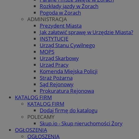
Rozkłady jazdy w Żorach
Pogoda w Żorach
ADMINISTRACJA
Prezydent Miasta
Jak załatwić sprawę w Urzędzie Miasta?
INSTYTUCJE
Urząd Stanu Cywilnego
MOPS
Urząd Skarbowy
Urząd Pracy
Komenda Miejska Policji
Straż Pożarna
Sąd Rejonowy
Prokuratura Rejonowa
KATALOG FIRM
KATALOG FIRM
Dodaj firmę do katalogu
POLECAMY
Skup.io - Skup nieruchomości Żory
OGŁOSZENIA
OGŁOSZENIA