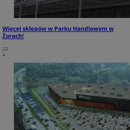
Więcej sklepów w Parku Handlowym w
Żorach!
22
4