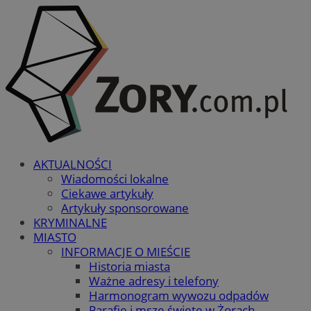
AKTUALNOŚCI
Wiadomości lokalne
Ciekawe artykuły
Artykuły sponsorowane
KRYMINALNE
MIASTO
INFORMACJE O MIEŚCIE
Historia miasta
Ważne adresy i telefony
Harmonogram wywozu odpadów
Parafie i msze święte w Żorach