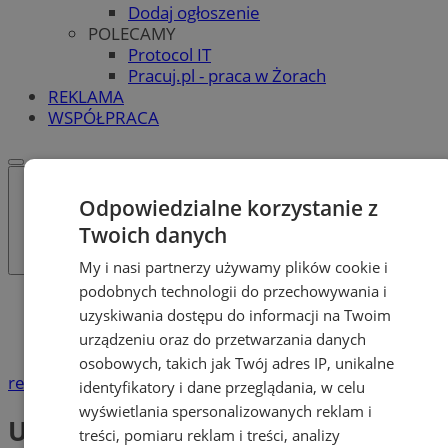
Dodaj ogłoszenie
POLECAMY
Protocol IT
Pracuj.pl - praca w Żorach
REKLAMA
WSPÓŁPRACA
Odpowiedzialne korzystanie z
Twoich danych
My i nasi partnerzy używamy plików cookie i
podobnych technologii do przechowywania i
Katalog firm
uzyskiwania dostępu do informacji na Twoim
Urzędy i Instytucje
urządzeniu oraz do przetwarzania danych
Urzędy Pracy
osobowych, takich jak Twój adres IP, unikalne
reklama
identyfikatory i dane przeglądania, w celu
wyświetlania spersonalizowanych reklam i
Urzędy Pracy
treści, pomiaru reklam i treści, analizy