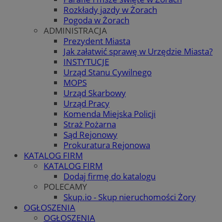
Rozkłady jazdy w Żorach
Pogoda w Żorach
ADMINISTRACJA
Prezydent Miasta
Jak załatwić sprawę w Urzędzie Miasta?
INSTYTUCJE
Urząd Stanu Cywilnego
MOPS
Urząd Skarbowy
Urząd Pracy
Komenda Miejska Policji
Straż Pożarna
Sąd Rejonowy
Prokuratura Rejonowa
KATALOG FIRM
KATALOG FIRM
Dodaj firmę do katalogu
POLECAMY
Skup.io - Skup nieruchomości Żory
OGŁOSZENIA
OGŁOSZENIA