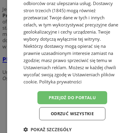
odbiorców oraz ulepszania usług.
Dostawcy
Jesteś bezrobotny? Poszukujesz pracy? Sprawdź
Urząd
stron trzecich (1845)
mogą również
Pracy
w mieście Żory. Poznaj adresy placówek
przetwarzać Twoje dane w tych i innych
oferujących zatrudnienie dla bezrobotnych, zarówno
celach, w tym wykorzystywać precyzyjne dane
stałe, jak i czasowe. Dowiedz się, gdzie w okolicy Żor
geolokalizacyjne i cechy urządzenia. Twoje
możesz skorzystać z takich form pomocy jak: staż,
wybory dotyczą wyłącznie tej witryny.
dofinansowanie, czy szkolenie. Znajdź swoją placówkę
Niektórzy dostawcy mogą opierać się na
w Żorach i bierz się do pracy!
prawnie uzasadnionym interesie zamiast na
PUP - Powiatowy Urząd Pracy
zgodzie; masz prawo sprzeciwić się temu w
Ustawieniach reklam
. Możesz w każdej chwili
Urzędy Pracy
wycofać swoją zgodę w
Ustawieniach plików
Osińska, 44-240 Żory
cookie
.
Polityka prywatności
PRZEJDŹ DO PORTALU
ODRZUĆ WSZYSTKIE
POKAŻ SZCZEGÓŁY