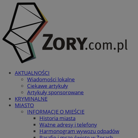
AKTUALNOŚCI
Wiadomości lokalne
Ciekawe artykuły
Artykuły sponsorowane
KRYMINALNE
MIASTO
INFORMACJE O MIEŚCIE
Historia miasta
Ważne adresy i telefony
Harmonogram wywozu odpadów
Parafie i msze święte w Żorach