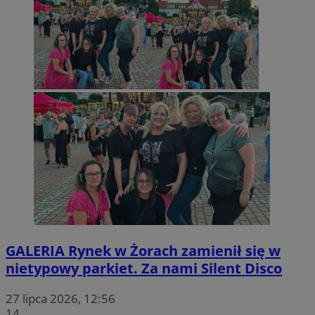
li_gc
5 miesięc
LinkedIn
tygodni
Corporation
.linkedin.com
CookieScriptConsent
4 tygodnie 
CookieScript
zory.com.pl
GALERIA
Rynek w Żorach zamienił się w
nietypowy parkiet. Za nami Silent Disco
27 lipca 2026, 12:56
14
Nazwa
Provider
/
Dome