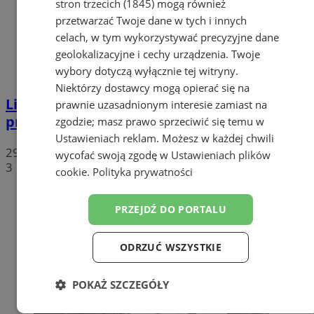
stron trzecich (1845)
mogą również
przetwarzać Twoje dane w tych i innych
celach, w tym wykorzystywać precyzyjne dane
geolokalizacyjne i cechy urządzenia. Twoje
wybory dotyczą wyłącznie tej witryny.
Niektórzy dostawcy mogą opierać się na
Literatura przeciw chaosowi. Do Żor
prawnie uzasadnionym interesie zamiast na
przyjadą znani pisarze i reportażyści
zgodzie; masz prawo sprzeciwić się temu w
Ustawieniach reklam
. Możesz w każdej chwili
29 lipca 2026, 12:06
wycofać swoją zgodę w
Ustawieniach plików
3
cookie
.
Polityka prywatności
PRZEJDŹ DO PORTALU
ODRZUĆ WSZYSTKIE
POKAŻ SZCZEGÓŁY