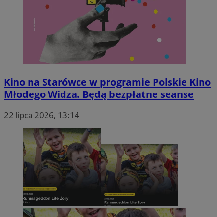
OAID
1 rok
OpenX Technologies
Inc.
reklama.silnet.pl
Kino na Starówce w programie Polskie Kino
Młodego Widza. Będą bezpłatne seanse
22 lipca 2026, 13:14
bcookie
1 rok
Microsoft
Corporation
.linkedin.com