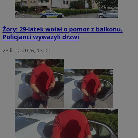
tuuid_lu
.360yield.com
2 miesiące 4
tygodnie
Żory: 29-latek wołał o pomoc z balkonu.
Policjanci wyważyli drzwi
23 lipca 2026, 13:00
ruds
Sesja
Amazon.com Inc.
.rfihub.com
eud
1 rok
Rocket Fuel (Sizmek