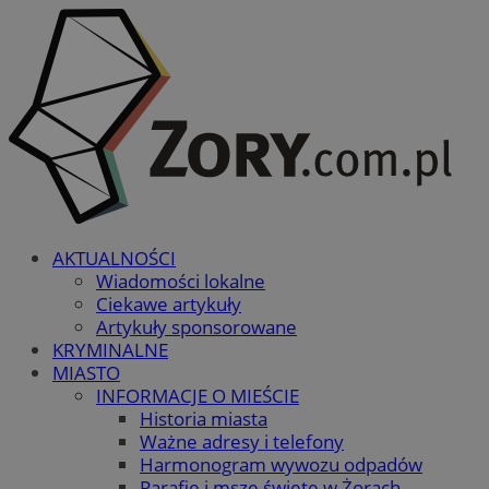
AKTUALNOŚCI
Wiadomości lokalne
Ciekawe artykuły
Artykuły sponsorowane
KRYMINALNE
MIASTO
INFORMACJE O MIEŚCIE
Historia miasta
Ważne adresy i telefony
Harmonogram wywozu odpadów
Parafie i msze święte w Żorach