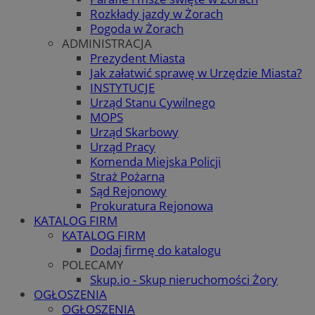
Rozkłady jazdy w Żorach
Pogoda w Żorach
ADMINISTRACJA
Prezydent Miasta
Jak załatwić sprawę w Urzędzie Miasta?
INSTYTUCJE
Urząd Stanu Cywilnego
MOPS
Urząd Skarbowy
Urząd Pracy
Komenda Miejska Policji
Straż Pożarna
Sąd Rejonowy
Prokuratura Rejonowa
KATALOG FIRM
KATALOG FIRM
Dodaj firmę do katalogu
POLECAMY
Skup.io - Skup nieruchomości Żory
OGŁOSZENIA
OGŁOSZENIA