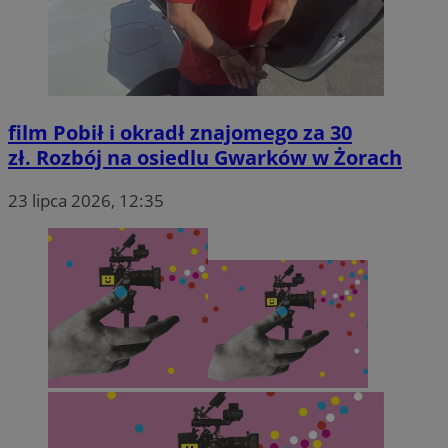
by Amazon)
.rfihub.com
film
Pobił i okradł znajomego za 30
zł. Rozbój na osiedlu Gwarków w Żorach
23 lipca 2026, 12:35
_fbp
2 miesiące 4
Meta Platform Inc.
tygodnie
.zory.com.pl
ANON_ID
2 miesiące 4
Exponential
tygodnie
Interactive Inc.
.tribalfusion.com