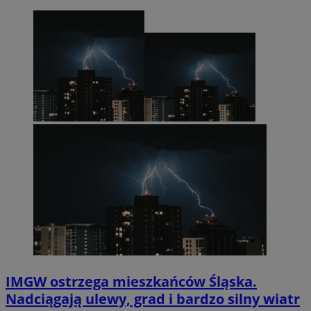
IMGW ostrzega mieszkańców Śląska.
Nadciągają ulewy, grad i bardzo silny wiatr