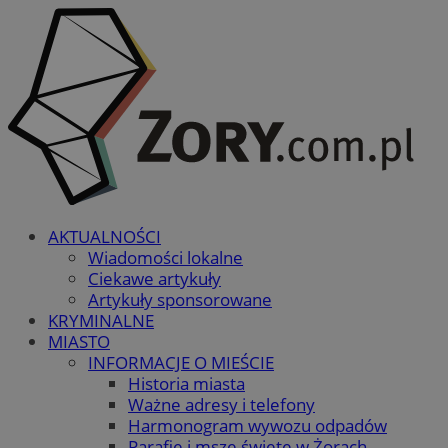
AKTUALNOŚCI
Wiadomości lokalne
Ciekawe artykuły
Artykuły sponsorowane
KRYMINALNE
MIASTO
INFORMACJE O MIEŚCIE
Historia miasta
Ważne adresy i telefony
Harmonogram wywozu odpadów
Parafie i msze święte w Żorach