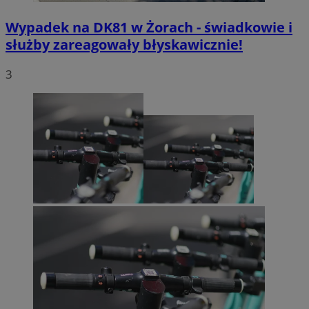
Wypadek na DK81 w Żorach - świadkowie i
służby zareagowały błyskawicznie!
3