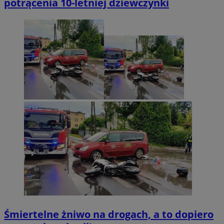
potrącenia 10-letniej dziewczynki
OAID
1 rok
OpenX Technologies
Inc.
reklama.silnet.pl
bcookie
1 rok
Microsoft
Corporation
.linkedin.com
Śmiertelne żniwo na drogach, a to dopiero