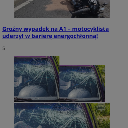
Groźny wypadek na A1 – motocyklista
uderzył w barierę energochłonną!
5