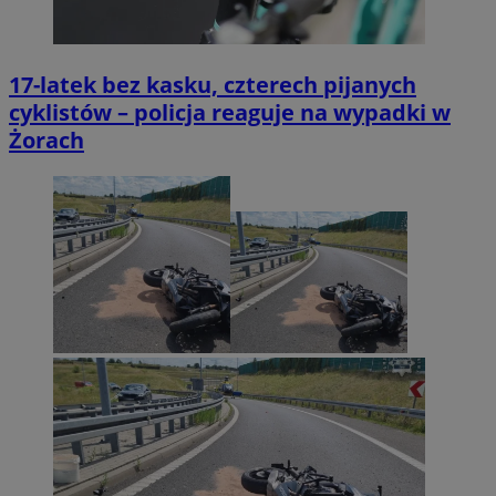
17-latek bez kasku, czterech pijanych
cyklistów – policja reaguje na wypadki w
Żorach