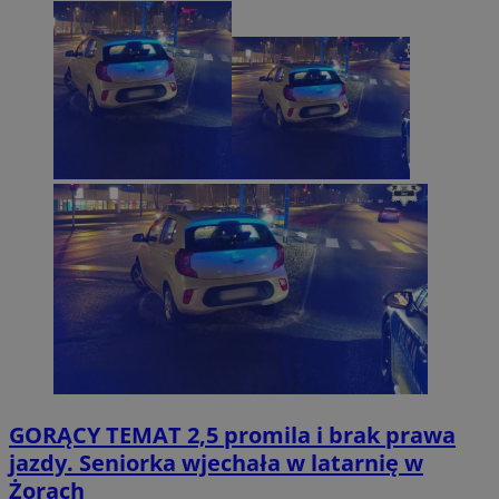
GORĄCY TEMAT
2,5 promila i brak prawa
jazdy. Seniorka wjechała w latarnię w
Żorach