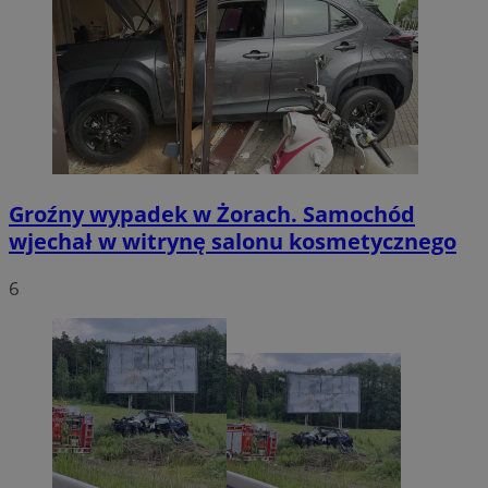
Policy
.simpli.fi
INGRESSCOOKIE
Sesja
NGINX Inc.
bh.contextweb.com
Groźny wypadek w Żorach. Samochód
wjechał w witrynę salonu kosmetycznego
euds
.rfihub.com
Sesja
6