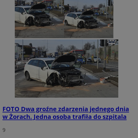
FOTO
Dwa groźne zdarzenia jednego dnia
w Żorach. Jedna osoba trafiła do szpitala
9