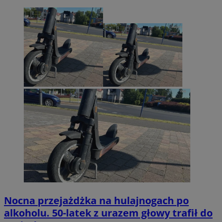
tuuid_lu
.360yield.com
2 miesiące 4
tygodnie
ruds
Sesja
Amazon.com Inc.
.rfihub.com
Nocna przejażdżka na hulajnogach po
alkoholu. 50-latek z urazem głowy trafił do
eud
1 rok
Rocket Fuel (Sizmek