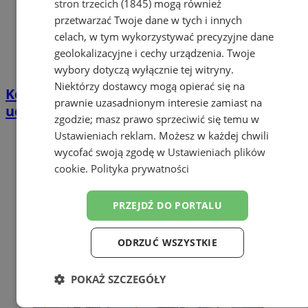
stron trzecich (1845)
mogą również
przetwarzać Twoje dane w tych i innych
celach, w tym wykorzystywać precyzyjne dane
geolokalizacyjne i cechy urządzenia. Twoje
wybory dotyczą wyłącznie tej witryny.
Niektórzy dostawcy mogą opierać się na
Kolizja na ulicy Dworcowej. Kierowca
prawnie uzasadnionym interesie zamiast na
uderzył w znak drogowy
zgodzie; masz prawo sprzeciwić się temu w
Ustawieniach reklam
. Możesz w każdej chwili
wycofać swoją zgodę w
Ustawieniach plików
cookie
.
Polityka prywatności
PRZEJDŹ DO PORTALU
ODRZUĆ WSZYSTKIE
POKAŻ SZCZEGÓŁY