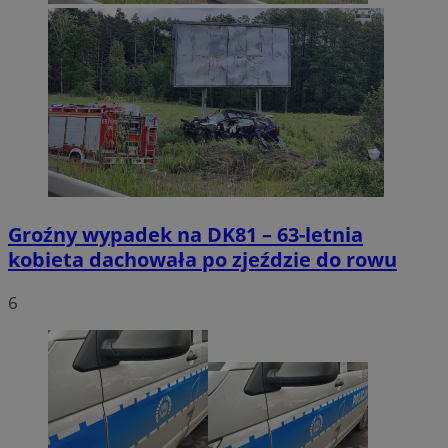
VISITOR_PRIVACY_METADATA
5 miesięc
YouTube
tygodni
.youtube.com
Groźny wypadek na DK81 – 63-letnia
kobieta dachowała po zjeździe do rowu
6