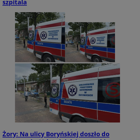
szpitala
by Amazon)
.rfihub.com
_fbp
2 miesiące 4
Meta Platform Inc.
tygodnie
.zory.com.pl
ANON_ID
2 miesiące 4
Exponential
tygodnie
Interactive Inc.
.tribalfusion.com
Żory: Na ulicy Boryńskiej doszło do