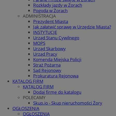
Rozkłady jazdy w Żorach
Pogoda w Żorach
ADMINISTRACJA
Prezydent Miasta
Jak załatwić sprawę w Urzędzie Miasta?
INSTYTUCJE
Urząd Stanu Cywilnego
MOPS
Urząd Skarbowy
Urząd Pracy
Komenda Miejska Policji
Straż Pożarna
Sąd Rejonowy
Prokuratura Rejonowa
KATALOG FIRM
KATALOG FIRM
Dodaj firmę do katalogu
POLECAMY
Skup.io - Skup nieruchomości Żory
OGŁOSZENIA
OGŁOSZENIA