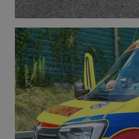
SessID
QeSessID
MvSessID
__cf_bm
suid
INGRESSCOOKIE
euds
VISITOR_PRIVACY_