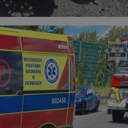
entyfikator sesji.
entyfikator sesji.
entyfikator sesji.
niania ludzi i
trony internetowej,
e ważnych raportów
ryny internetowej.
 identyfikatora
erów obsługuje
ekście
lu optymalizacji
 do przechowywania
niu do usług
e, czy użytkownik
enia lub reklamy.
nformacje o zgodzie
ncjach dotyczących
ia z witryny.
olityki prywatności
ich przestrzeganie
temu użytkownik nie