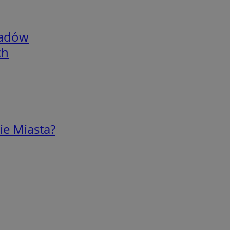
adów
ch
ie Miasta?