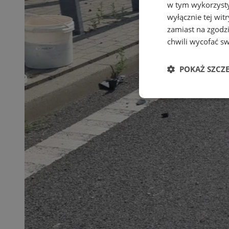
w tym wykorzysty
wyłącznie tej wi
zamiast na zgodz
chwili wycofać s
POKAŻ SZCZ
Niezbędne
Ni
Niezbędne pliki cook
zarządzanie kontem. 
Nazwa