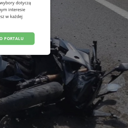
 wybory dotyczą
nym interesie
sz w każdej
DO PORTALU
esklasyfikowane
ane
owanie użytkownika i
j.