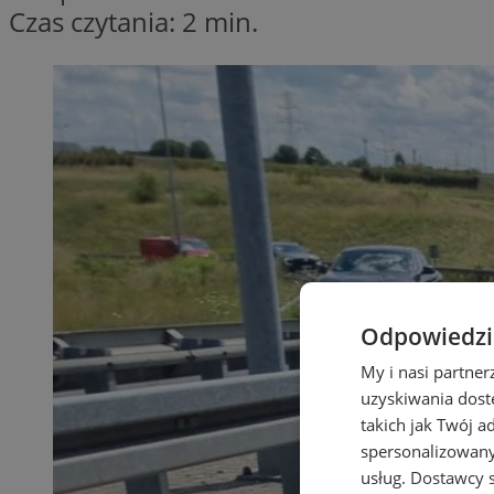
Czas czytania: 2 min.
Odpowiedzia
My i nasi partne
uzyskiwania dost
takich jak Twój a
spersonalizowanyc
usług.
Dostawcy s