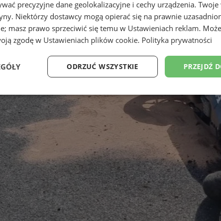
wać precyzyjne dane geolokalizacyjne i cechy urządzenia. Twoje
tryny. Niektórzy dostawcy mogą opierać się na prawnie uzasadnio
ie; masz prawo sprzeciwić się temu w
Ustawieniach reklam
. Może
woją zgodę w
Ustawieniach plików cookie
.
Polityka prywatności
EGÓŁY
ODRZUĆ WSZYSTKIE
PRZEJDŹ 
Wydajność
Targetowanie
Funkcjonalność
Ni
ezbędne
Wydajność
Targetowanie
Funkcjonalność
Niesklasyfikow
ie umożliwiają korzystanie z podstawowych funkcji strony internetowej, takich jak log
Bez niezbędnych plików cookie nie można prawidłowo korzystać ze strony internetowe
Okres
Provider
/
Domena
Opis
przechowywania