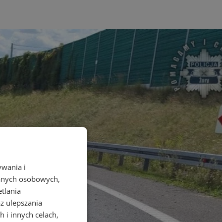
ywania i
danych osobowych,
etlania
az ulepszania
 i innych celach,