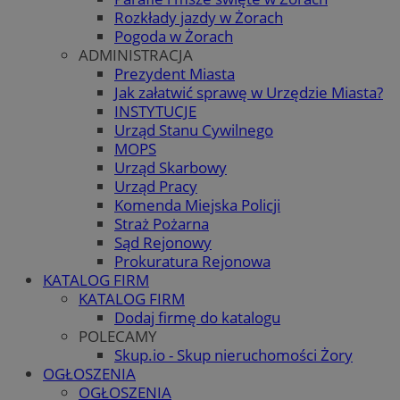
Rozkłady jazdy w Żorach
Pogoda w Żorach
ADMINISTRACJA
Prezydent Miasta
Jak załatwić sprawę w Urzędzie Miasta?
INSTYTUCJE
Urząd Stanu Cywilnego
MOPS
Urząd Skarbowy
Urząd Pracy
Komenda Miejska Policji
Straż Pożarna
Sąd Rejonowy
Prokuratura Rejonowa
KATALOG FIRM
KATALOG FIRM
Dodaj firmę do katalogu
POLECAMY
Skup.io - Skup nieruchomości Żory
OGŁOSZENIA
OGŁOSZENIA