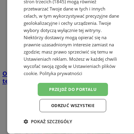
stron trzecich (1845)
mogą również
przetwarzać Twoje dane w tych i innych
celach, w tym wykorzystywać precyzyjne dane
geolokalizacyjne i cechy urządzenia. Twoje
wybory dotyczą wyłącznie tej witryny.
Niektórzy dostawcy mogą opierać się na
prawnie uzasadnionym interesie zamiast na
zgodzie; masz prawo sprzeciwić się temu w
Ustawieniach reklam
. Możesz w każdej chwili
wycofać swoją zgodę w
Ustawieniach plików
Ostatni dzwonek na zdrowotne korzyści z
cookie
.
Polityka prywatności
tężni solankowej w Żorach
PRZEJDŹ DO PORTALU
ODRZUĆ WSZYSTKIE
POKAŻ SZCZEGÓŁY