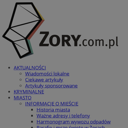
AKTUALNOŚCI
Wiadomości lokalne
Ciekawe artykuły
Artykuły sponsorowane
KRYMINALNE
MIASTO
INFORMACJE O MIEŚCIE
Historia miasta
Ważne adresy i telefony
Harmonogram wywozu odpadów
Parafie i msze święte w Żorach