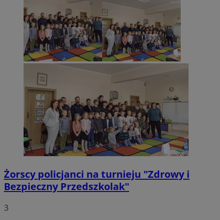
li_gc
5 miesięc
LinkedIn
tygodni
Corporation
.linkedin.com
CookieScriptConsent
4 tygodnie 
CookieScript
zory.com.pl
Żorscy policjanci na turnieju "Zdrowy i
Bezpieczny Przedszkolak"
3
Nazwa
Provider
/
Dome