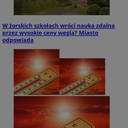
by Amazon)
.rfihub.com
W żorskich szkołach wróci nauka zdalna
przez wysokie ceny węgla? Miasto
odpowiada
_fbp
2 miesiące 4
Meta Platform Inc.
tygodnie
.zory.com.pl
ANON_ID
2 miesiące 4
Exponential
tygodnie
Interactive Inc.
.tribalfusion.com