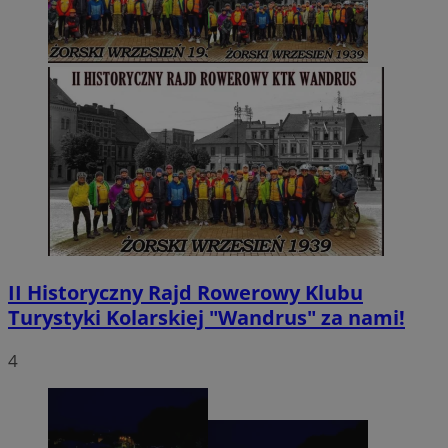
Policy
.simpli.fi
INGRESSCOOKIE
Sesja
NGINX Inc.
bh.contextweb.com
euds
.rfihub.com
Sesja
II Historyczny Rajd Rowerowy Klubu
Turystyki Kolarskiej "Wandrus" za nami!
4