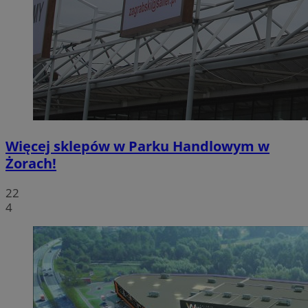
Więcej sklepów w Parku Handlowym w
Żorach!
22
4