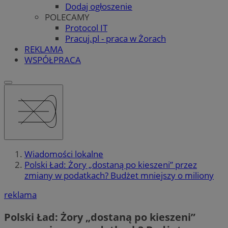
Dodaj ogłoszenie
POLECAMY
Protocol IT
Pracuj.pl - praca w Żorach
REKLAMA
WSPÓŁPRACA
Wiadomości lokalne
Polski Ład: Żory „dostaną po kieszeni” przez
zmiany w podatkach? Budżet mniejszy o miliony
reklama
Polski Ład: Żory „dostaną po kieszeni”