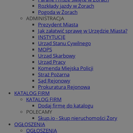
Rozkłady jazdy w Żorach
Pogoda w Żorach
ADMINISTRACJA
Prezydent Miasta
Jak załatwić sprawę w Urzędzie Miasta?
INSTYTUCJE
Urząd Stanu Cywilnego
MOPS
Urząd Skarbowy
Urząd Pracy
Komenda Miejska Policji
Straż Pożarna
Sąd Rejonowy
Prokuratura Rejonowa
KATALOG FIRM
KATALOG FIRM
Dodaj firmę do katalogu
POLECAMY
Skup.io - Skup nieruchomości Żory
OGŁOSZENIA
OGŁOSZENIA