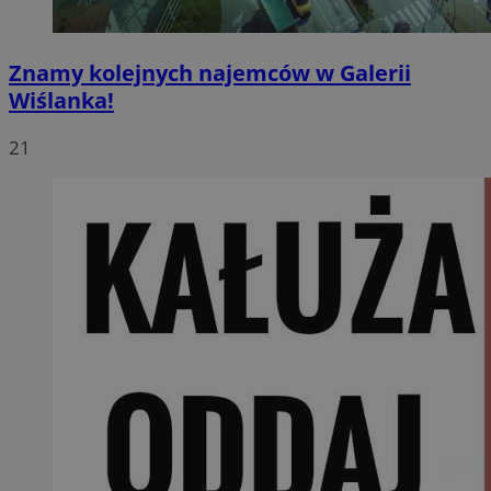
Znamy kolejnych najemców w Galerii
Wiślanka!
21