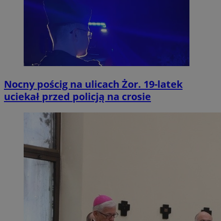
Nocny pościg na ulicach Żor. 19-latek
uciekał przed policją na crosie