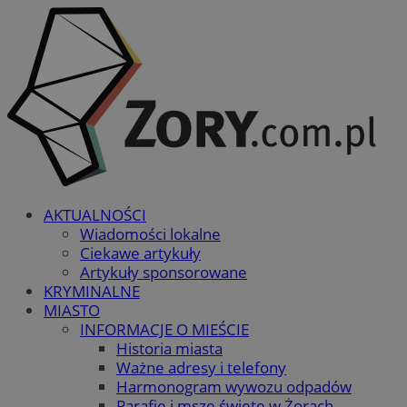
AKTUALNOŚCI
Wiadomości lokalne
Ciekawe artykuły
Artykuły sponsorowane
KRYMINALNE
MIASTO
INFORMACJE O MIEŚCIE
Historia miasta
Ważne adresy i telefony
Harmonogram wywozu odpadów
Parafie i msze święte w Żorach