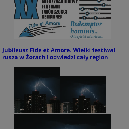
Jubileusz Fide et Amore. Wielki festiwal
rusza w Żorach i odwiedzi cały region