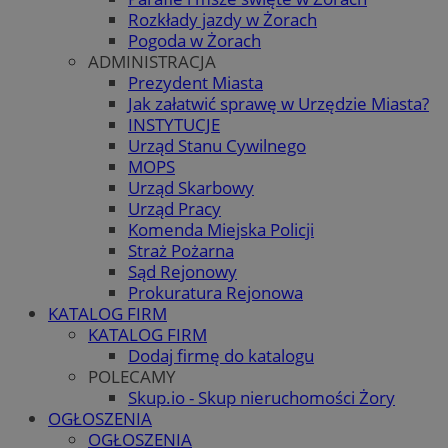
Rozkłady jazdy w Żorach
Pogoda w Żorach
ADMINISTRACJA
Prezydent Miasta
Jak załatwić sprawę w Urzędzie Miasta?
INSTYTUCJE
Urząd Stanu Cywilnego
MOPS
Urząd Skarbowy
Urząd Pracy
Komenda Miejska Policji
Straż Pożarna
Sąd Rejonowy
Prokuratura Rejonowa
KATALOG FIRM
KATALOG FIRM
Dodaj firmę do katalogu
POLECAMY
Skup.io - Skup nieruchomości Żory
OGŁOSZENIA
OGŁOSZENIA