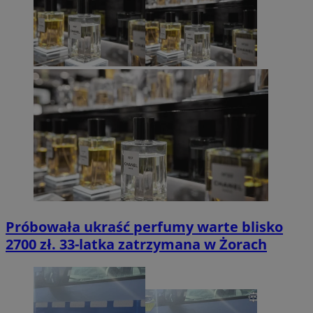
Próbowała ukraść perfumy warte blisko
2700 zł. 33-latka zatrzymana w Żorach