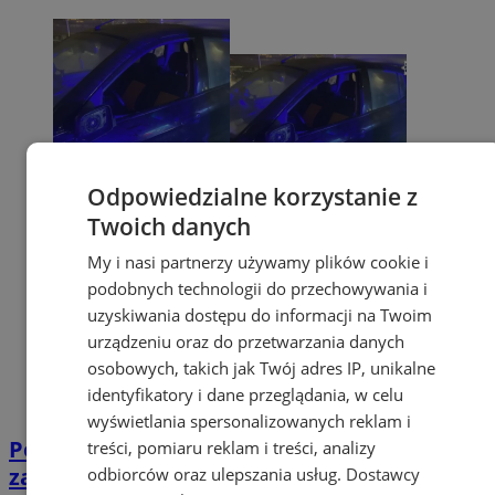
Odpowiedzialne korzystanie z
Twoich danych
My i nasi partnerzy używamy plików cookie i
podobnych technologii do przechowywania i
uzyskiwania dostępu do informacji na Twoim
urządzeniu oraz do przetwarzania danych
osobowych, takich jak Twój adres IP, unikalne
identyfikatory i dane przeglądania, w celu
wyświetlania spersonalizowanych reklam i
Pościg w Żorach zakończony kolizją i
treści, pomiaru reklam i treści, analizy
zatrzymaniem. Kobieta miała narkotyki
odbiorców oraz ulepszania usług.
Dostawcy