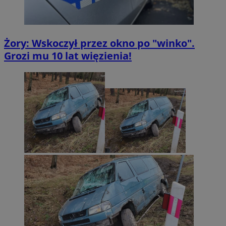
by Amazon)
.rfihub.com
Żory: Wskoczył przez okno po "winko".
Grozi mu 10 lat więzienia!
_fbp
2 miesiące 4
Meta Platform Inc.
tygodnie
.zory.com.pl
ANON_ID
2 miesiące 4
Exponential
tygodnie
Interactive Inc.
.tribalfusion.com