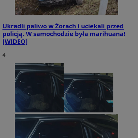
Ukradli paliwo w Żorach i uciekali przed
policją. W samochodzie była marihuana!
OAID
1 rok
OpenX Technologies
[WIDEO]
Inc.
reklama.silnet.pl
4
bcookie
1 rok
Microsoft
Corporation
.linkedin.com