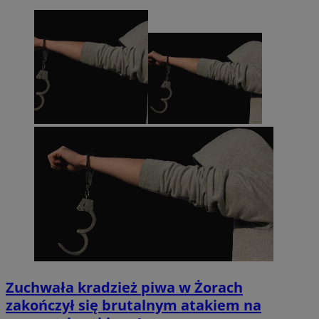
Policy
.simpli.fi
INGRESSCOOKIE
Sesja
NGINX Inc.
bh.contextweb.com
euds
.rfihub.com
Sesja
Zuchwała kradzież piwa w Żorach
zakończył się brutalnym atakiem na