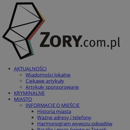
AKTUALNOŚCI
Wiadomości lokalne
Ciekawe artykuły
Artykuły sponsorowane
KRYMINALNE
MIASTO
INFORMACJE O MIEŚCIE
Historia miasta
Ważne adresy i telefony
Harmonogram wywozu odpadów
Parafie i msze święte w Żorach