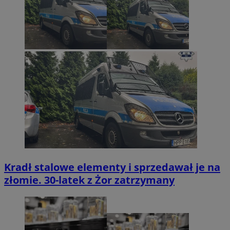
Kradł stalowe elementy i sprzedawał je na
złomie. 30-latek z Żor zatrzymany