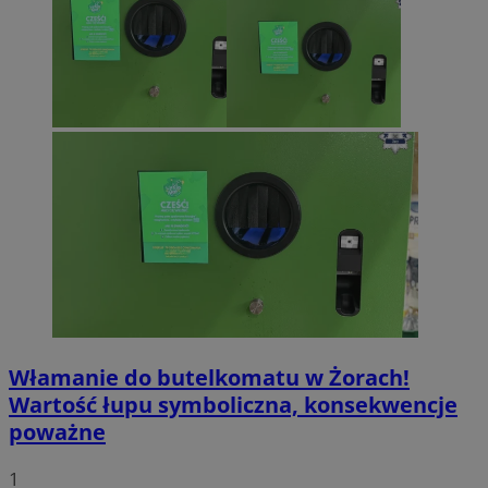
Włamanie do butelkomatu w Żorach!
Wartość łupu symboliczna, konsekwencje
poważne
1