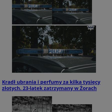
Kradł ubrania i perfumy za kilka tysięcy
złotych. 23-latek zatrzymany w Żorach