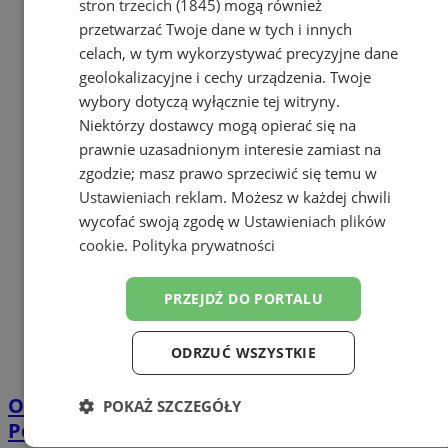
stron trzecich (1845)
mogą również
przetwarzać Twoje dane w tych i innych
celach, w tym wykorzystywać precyzyjne dane
geolokalizacyjne i cechy urządzenia. Twoje
wybory dotyczą wyłącznie tej witryny.
Niektórzy dostawcy mogą opierać się na
prawnie uzasadnionym interesie zamiast na
zgodzie; masz prawo sprzeciwić się temu w
Ustawieniach reklam
. Możesz w każdej chwili
wycofać swoją zgodę w
Ustawieniach plików
cookie
.
Polityka prywatności
PRZEJDŹ DO PORTALU
ODRZUĆ WSZYSTKIE
Obywatel Czech zatrzymany w Żorach.
POKAŻ SZCZEGÓŁY
Policja łączy go z kradzieżą telefonów