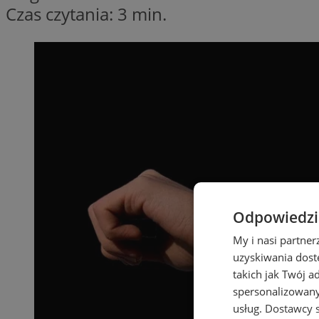
Czas czytania: 3 min.
Odpowiedzia
My i nasi partne
uzyskiwania dost
takich jak Twój a
spersonalizowanyc
usług.
Dostawcy s