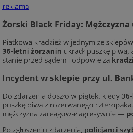
reklama
li_gc
Żorski Black Friday: Mężczyzna
CookieScriptConse
Piątkowa kradzież w jednym ze sklepó
36-letni żorzanin
ukradł puszkę piwa, 
stanie przed sądem i odpowie za
kradz
Incydent w sklepie przy ul. Ba
Nazwa
Nazwa
Nazwa
gid_CAESEEbgrCsX
_ga_L2744325BY
Do zdarzenia doszło w piątek, kiedy
36-
__mguid_
tt_viewer
puszkę piwa z rozerwanego czteropaka.
_ga
mężczyzna zareagował agresywnie —
p
DSID
Po zgłoszeniu zdarzenia,
policjanci sz
ADKUID