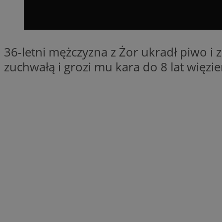
SessID
QeSessID
MvSessID
36-letni mężczyzna z Żor ukradł piwo i
__cf_bm
zuchwałą i grozi mu kara do 8 lat więzie
suid
INGRESSCOOKIE
euds
VISITOR_PRIVACY_