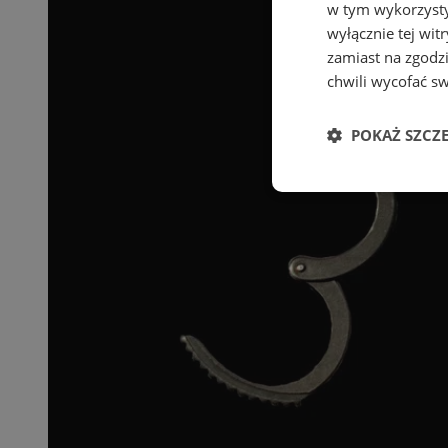
w tym wykorzysty
wyłącznie tej wi
zamiast na zgodz
chwili wycofać s
POKAŻ SZCZ
Niezbędne
Ni
Niezbędne pliki cook
zarządzanie kontem. 
Nazwa