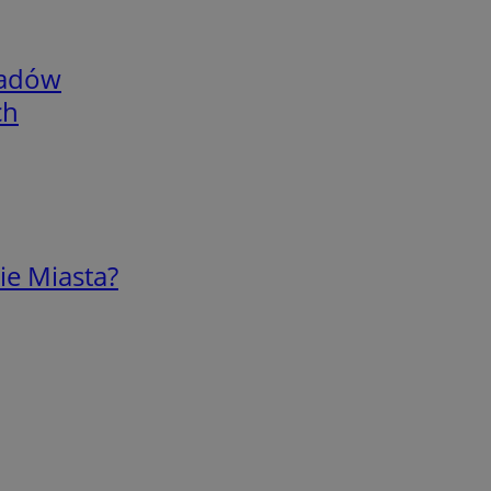
adów
ch
ie Miasta?