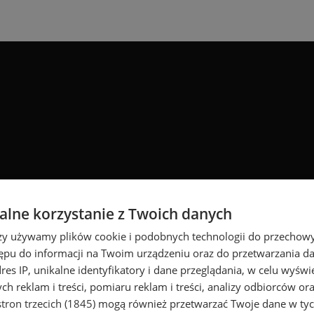
lne korzystanie z Twoich danych
rzy używamy plików cookie i podobnych technologii do przechow
ępu do informacji na Twoim urządzeniu oraz do przetwarzania 
dres IP, unikalne identyfikatory i dane przeglądania, w celu wyświ
h reklam i treści, pomiaru reklam i treści, analizy odbiorców or
tron trzecich (1845)
mogą również przetwarzać Twoje dane w tych