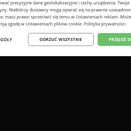
wać precyzyjne dane geolokalizacyjne i cechy urządzenia. Twoje
tryny. Niektórzy dostawcy mogą opierać się na prawnie uzasadnio
ie; masz prawo sprzeciwić się temu w
Ustawieniach reklam
. Może
woją zgodę w
Ustawieniach plików cookie
.
Polityka prywatności
EGÓŁY
ODRZUĆ WSZYSTKIE
PRZEJDŹ 
Wydajność
Targetowanie
Funkcjonalność
Ni
ezbędne
Wydajność
Targetowanie
Funkcjonalność
Niesklasyfikow
ie umożliwiają korzystanie z podstawowych funkcji strony internetowej, takich jak log
Bez niezbędnych plików cookie nie można prawidłowo korzystać ze strony internetowe
Okres
Provider
/
Domena
Opis
przechowywania