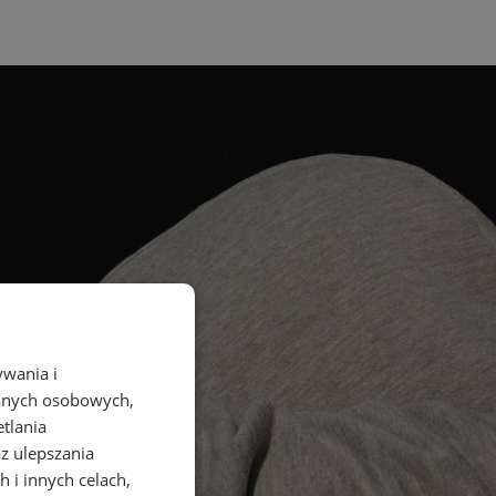
ywania i
danych osobowych,
etlania
az ulepszania
 i innych celach,