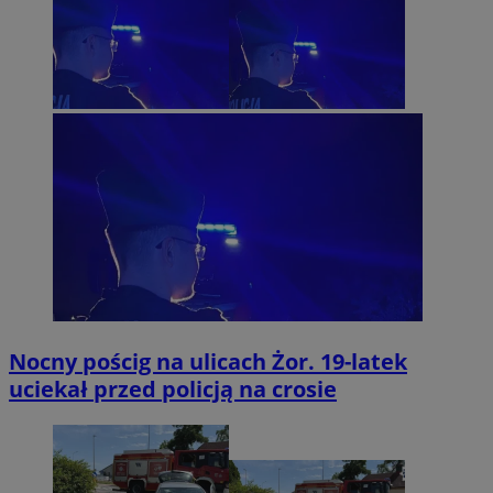
Nocny pościg na ulicach Żor. 19-latek
uciekał przed policją na crosie