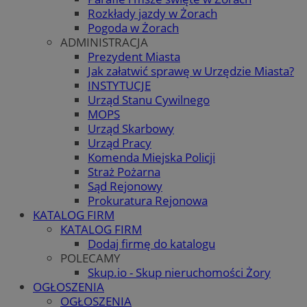
Rozkłady jazdy w Żorach
Pogoda w Żorach
ADMINISTRACJA
Prezydent Miasta
Jak załatwić sprawę w Urzędzie Miasta?
INSTYTUCJE
Urząd Stanu Cywilnego
MOPS
Urząd Skarbowy
Urząd Pracy
Komenda Miejska Policji
Straż Pożarna
Sąd Rejonowy
Prokuratura Rejonowa
KATALOG FIRM
KATALOG FIRM
Dodaj firmę do katalogu
POLECAMY
Skup.io - Skup nieruchomości Żory
OGŁOSZENIA
OGŁOSZENIA