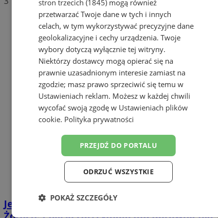
3
stron trzecich (1845)
mogą również
przetwarzać Twoje dane w tych i innych
celach, w tym wykorzystywać precyzyjne dane
geolokalizacyjne i cechy urządzenia. Twoje
wybory dotyczą wyłącznie tej witryny.
Niektórzy dostawcy mogą opierać się na
prawnie uzasadnionym interesie zamiast na
zgodzie; masz prawo sprzeciwić się temu w
Ustawieniach reklam
. Możesz w każdej chwili
wycofać swoją zgodę w
Ustawieniach plików
cookie
.
Polityka prywatności
PRZEJDŹ DO PORTALU
ODRZUĆ WSZYSTKIE
POKAŻ SZCZEGÓŁY
Jechał 109 km/h w terenie zabudowanym w
Żorach. Policja zatrzymała mu uprawnienia