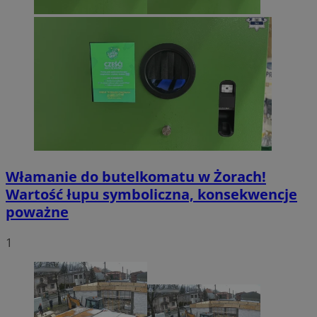
by Amazon)
.rfihub.com
_fbp
2 miesiące 4
Meta Platform Inc.
tygodnie
.zory.com.pl
Włamanie do butelkomatu w Żorach!
Wartość łupu symboliczna, konsekwencje
poważne
1
ANON_ID
2 miesiące 4
Exponential
tygodnie
Interactive Inc.
.tribalfusion.com