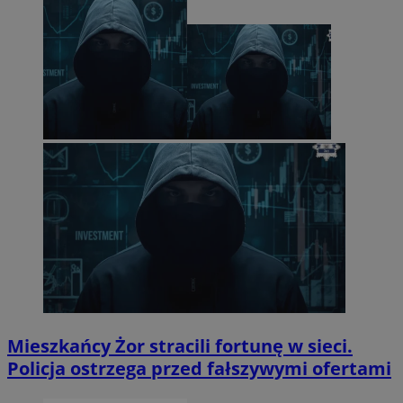
Mieszkańcy Żor stracili fortunę w sieci.
Policja ostrzega przed fałszywymi ofertami