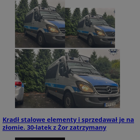
Kradł stalowe elementy i sprzedawał je na
złomie. 30-latek z Żor zatrzymany