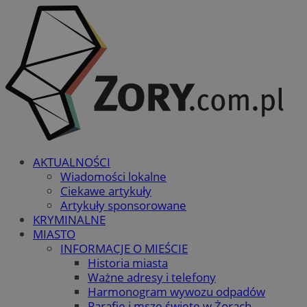
AKTUALNOŚCI
Wiadomości lokalne
Ciekawe artykuły
Artykuły sponsorowane
KRYMINALNE
MIASTO
INFORMACJE O MIEŚCIE
Historia miasta
Ważne adresy i telefony
Harmonogram wywozu odpadów
Parafie i msze święte w Żorach