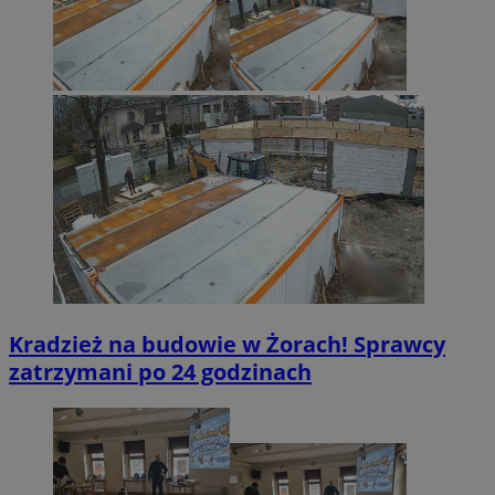
OAID
1 rok
OpenX Technologies
Inc.
reklama.silnet.pl
Kradzież na budowie w Żorach! Sprawcy
zatrzymani po 24 godzinach
bcookie
1 rok
Microsoft
Corporation
.linkedin.com