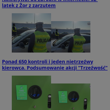
latek z Żor z zarzutem
tuuid_lu
.360yield.com
2 miesiące 4
tygodnie
Ponad 650 kontroli i jeden nietrzeźwy
kierowca. Podsumowanie akcji "Trzeźwość"
ruds
Sesja
Amazon.com Inc.
.rfihub.com
eud
1 rok
Rocket Fuel (Sizmek