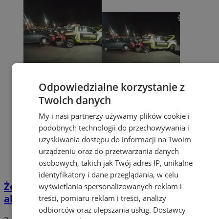
Odpowiedzialne korzystanie z
Twoich danych
My i nasi partnerzy używamy plików cookie i
podobnych technologii do przechowywania i
uzyskiwania dostępu do informacji na Twoim
urządzeniu oraz do przetwarzania danych
osobowych, takich jak Twój adres IP, unikalne
identyfikatory i dane przeglądania, w celu
Żory: recydywista zatrzymany za jazdę po
wyświetlania spersonalizowanych reklam i
alkoholu. Sąd wydał szybki wyrok
treści, pomiaru reklam i treści, analizy
odbiorców oraz ulepszania usług.
Dostawcy