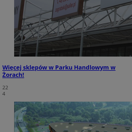
Więcej sklepów w Parku Handlowym w
Żorach!
22
4