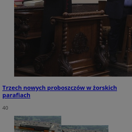
Trzech nowych proboszczów w żorskich
parafiach
40