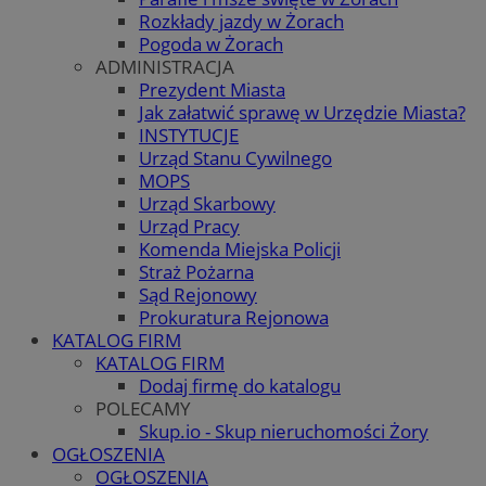
Rozkłady jazdy w Żorach
Pogoda w Żorach
ADMINISTRACJA
Prezydent Miasta
Jak załatwić sprawę w Urzędzie Miasta?
INSTYTUCJE
Urząd Stanu Cywilnego
MOPS
Urząd Skarbowy
Urząd Pracy
Komenda Miejska Policji
Straż Pożarna
Sąd Rejonowy
Prokuratura Rejonowa
KATALOG FIRM
KATALOG FIRM
Dodaj firmę do katalogu
POLECAMY
Skup.io - Skup nieruchomości Żory
OGŁOSZENIA
OGŁOSZENIA