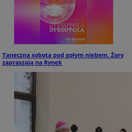
Taneczna sobota pod gołym niebem. Żory
zapraszają na Rynek