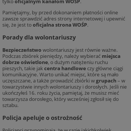
tylko
oficjalnym kanałom WOŚP
.
Pamiętajmy, by przed dokonaniem płatności online
zawsze sprawdzić adres strony internetowej i upewnić
się, że jest to
oficjalna strona WOŚP
.
Porady dla wolontariuszy
Bezpieczeństwo
wolontariuszy jest równie ważne.
Podczas zbiórek pieniędzy, należy wybierać
miejsca
dobrze oświetlone
, o dużym natężeniu ruchu
pieszych, takie jak
centra handlowe
czy główne ciągi
komunikacyjne. Warto unikać miejsc, które są mało
uczęszczane, a także prowadzić zbiórki w
grupach
– w
towarzystwie innych wolontariuszy i dorosłych. Jeśli nie
ukończyłeś 16. roku życia, pamiętaj, że musisz mieć
towarzysza dorosłego, który wcześniej zgłosił się do
sztabu.
Policja apeluje o ostrożność
Policjanci przypominają, że w razie jakichkolwiek