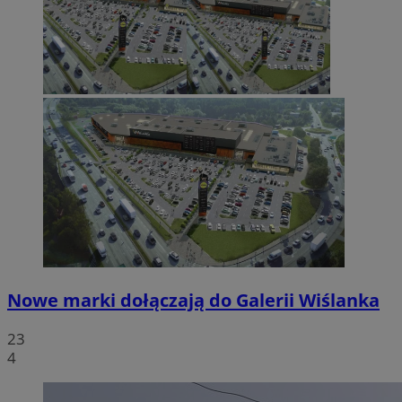
Nowe marki dołączają do Galerii Wiślanka
23
4