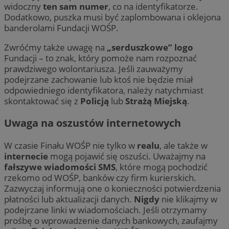
widoczny
ten sam numer
, co na identyfikatorze.
Dodatkowo, puszka musi być zaplombowana i oklejona
banderolami Fundacji WOŚP.
Zwróćmy także uwagę na
„serduszkowe” logo
Fundacji – to znak, który pomoże nam rozpoznać
prawdziwego wolontariusza. Jeśli zauważymy
podejrzane zachowanie lub ktoś nie będzie miał
odpowiedniego identyfikatora, należy natychmiast
skontaktować się z
Policją
lub
Strażą Miejską
.
Uwaga na oszustów internetowych
W czasie Finału WOŚP nie tylko w
realu
, ale także w
internecie
mogą pojawić się oszuści. Uważajmy na
fałszywe wiadomości SMS
, które mogą pochodzić
rzekomo od WOŚP, banków czy firm kurierskich.
Zazwyczaj informują one o konieczności potwierdzenia
płatności lub aktualizacji danych.
Nigdy
nie klikajmy w
podejrzane linki w wiadomościach. Jeśli otrzymamy
prośbę o wprowadzenie danych bankowych, zaufajmy