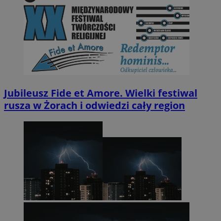
Jubileusz Fide et Amore. Wielki festiwal
rusza w Żorach i odwiedzi cały region