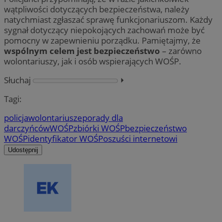
wątpliwości dotyczących bezpieczeństwa, należy
natychmiast zgłaszać sprawę funkcjonariuszom. Każdy
sygnał dotyczący niepokojących zachowań może być
pomocny w zapewnieniu porządku. Pamiętajmy, że
wspólnym celem jest bezpieczeństwo
– zarówno
wolontariuszy, jak i osób wspierających WOŚP.
Słuchaj
⏵︎
Tagi:
policja
wolontariusze
porady dla
darczyńców
WOŚP
zbiórki WOŚP
bezpieczeństwo
WOŚP
identyfikator WOŚP
oszuści internetowi
Udostępnij