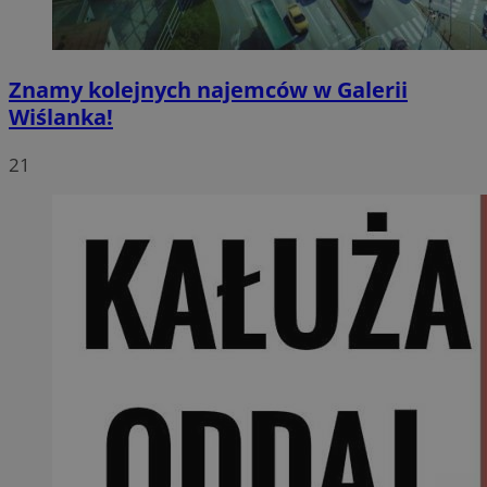
Znamy kolejnych najemców w Galerii
Wiślanka!
21