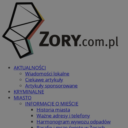
AKTUALNOŚCI
Wiadomości lokalne
Ciekawe artykuły
Artykuły sponsorowane
KRYMINALNE
MIASTO
INFORMACJE O MIEŚCIE
Historia miasta
Ważne adresy i telefony
Harmonogram wywozu odpadów
Parafie i msze święte w Żorach