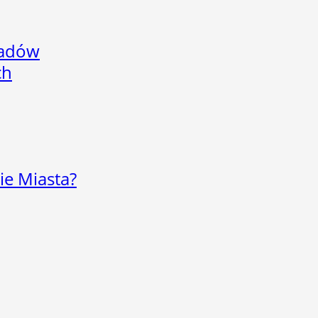
adów
ch
ie Miasta?