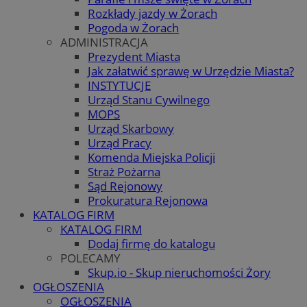
Rozkłady jazdy w Żorach
Pogoda w Żorach
ADMINISTRACJA
Prezydent Miasta
Jak załatwić sprawę w Urzędzie Miasta?
INSTYTUCJE
Urząd Stanu Cywilnego
MOPS
Urząd Skarbowy
Urząd Pracy
Komenda Miejska Policji
Straż Pożarna
Sąd Rejonowy
Prokuratura Rejonowa
KATALOG FIRM
KATALOG FIRM
Dodaj firmę do katalogu
POLECAMY
Skup.io - Skup nieruchomości Żory
OGŁOSZENIA
OGŁOSZENIA