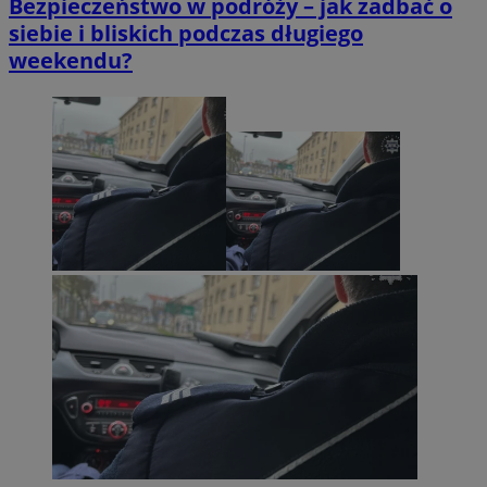
Bezpieczeństwo w podróży – jak zadbać o
siebie i bliskich podczas długiego
weekendu?
OAID
1 rok
OpenX Technologies
Inc.
reklama.silnet.pl
bcookie
1 rok
Microsoft
Corporation
.linkedin.com