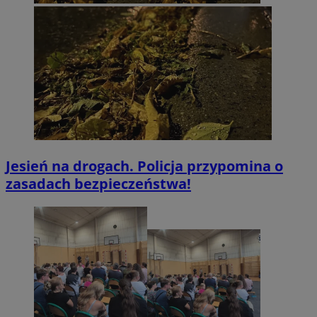
Policy
.simpli.fi
INGRESSCOOKIE
Sesja
NGINX Inc.
bh.contextweb.com
Jesień na drogach. Policja przypomina o
euds
.rfihub.com
Sesja
zasadach bezpieczeństwa!