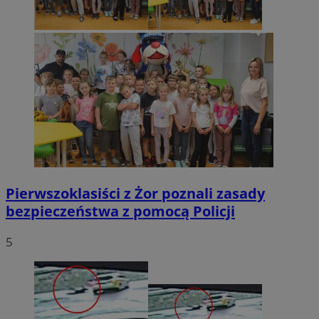
li_gc
5 miesięc
LinkedIn
tygodni
Corporation
.linkedin.com
CookieScriptConsent
4 tygodnie 
CookieScript
zory.com.pl
Pierwszoklasiści z Żor poznali zasady
bezpieczeństwa z pomocą Policji
5
Nazwa
Provider
/
Dome