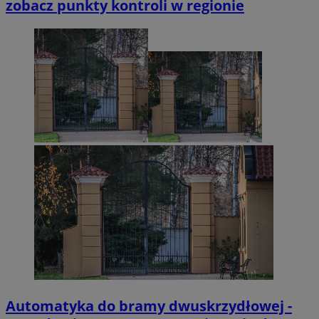
zobacz punkty kontroli w regionie
tuuid_lu
.360yield.com
2 miesiące 4
tygodnie
ruds
Sesja
Amazon.com Inc.
.rfihub.com
Automatyka do bramy dwuskrzydłowej -
eud
1 rok
Rocket Fuel (Sizmek