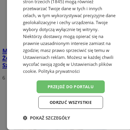
stron trzecich (1845)
mogą również
przetwarzać Twoje dane w tych i innych
celach, w tym wykorzystywać precyzyjne dane
geolokalizacyjne i cechy urządzenia. Twoje
wybory dotyczą wyłącznie tej witryny.
Niektórzy dostawcy mogą opierać się na
prawnie uzasadnionym interesie zamiast na
Mikołajkowy Turniej Przedszkolaków w
zgodzie; masz prawo sprzeciwić się temu w
Żorach – radość i bezpieczeństwo z
Ustawieniach reklam
. Możesz w każdej chwili
Sznupkiem i dzielnicowym
wycofać swoją zgodę w
Ustawieniach plików
cookie
.
Polityka prywatności
6
PRZEJDŹ DO PORTALU
ODRZUĆ WSZYSTKIE
POKAŻ SZCZEGÓŁY