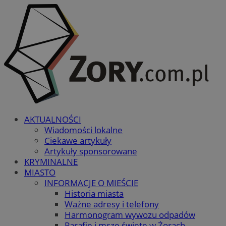
AKTUALNOŚCI
Wiadomości lokalne
Ciekawe artykuły
Artykuły sponsorowane
KRYMINALNE
MIASTO
INFORMACJE O MIEŚCIE
Historia miasta
Ważne adresy i telefony
Harmonogram wywozu odpadów
Parafie i msze święte w Żorach