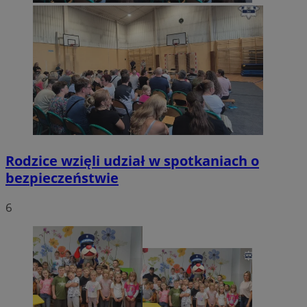
VISITOR_PRIVACY_METADATA
5 miesięc
YouTube
tygodni
.youtube.com
Rodzice wzięli udział w spotkaniach o
bezpieczeństwie
6