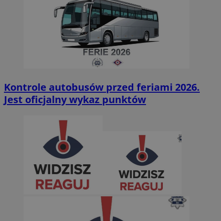
Kontrole autobusów przed feriami 2026.
Jest oficjalny wykaz punktów