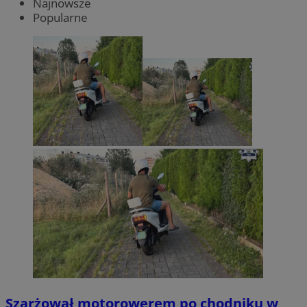
Najnowsze
Popularne
Szarżował motorowerem po chodniku w