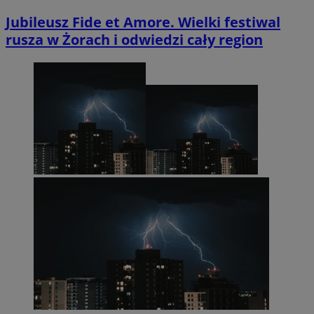
Jubileusz Fide et Amore. Wielki festiwal
rusza w Żorach i odwiedzi cały region