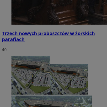
Trzech nowych proboszczów w żorskich
parafiach
40