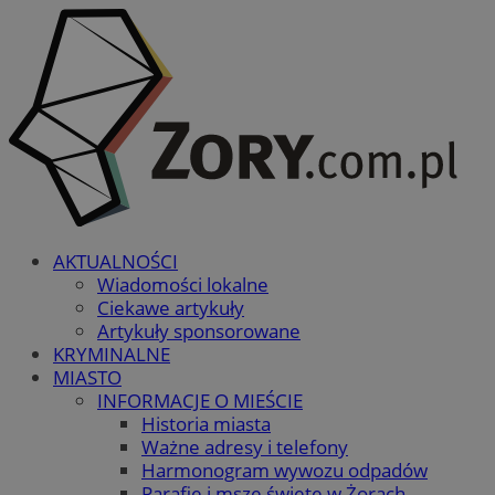
AKTUALNOŚCI
Wiadomości lokalne
Ciekawe artykuły
Artykuły sponsorowane
KRYMINALNE
MIASTO
INFORMACJE O MIEŚCIE
Historia miasta
Ważne adresy i telefony
Harmonogram wywozu odpadów
Parafie i msze święte w Żorach