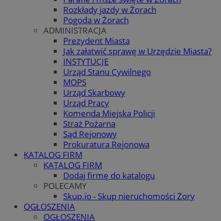
Rozkłady jazdy w Żorach
Pogoda w Żorach
ADMINISTRACJA
Prezydent Miasta
Jak załatwić sprawę w Urzędzie Miasta?
INSTYTUCJE
Urząd Stanu Cywilnego
MOPS
Urząd Skarbowy
Urząd Pracy
Komenda Miejska Policji
Straż Pożarna
Sąd Rejonowy
Prokuratura Rejonowa
KATALOG FIRM
KATALOG FIRM
Dodaj firmę do katalogu
POLECAMY
Skup.io - Skup nieruchomości Żory
OGŁOSZENIA
OGŁOSZENIA