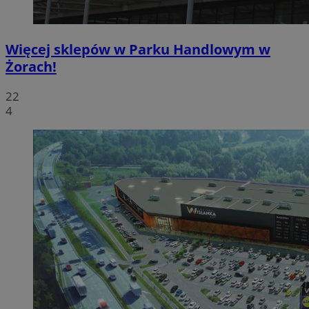
Więcej sklepów w Parku Handlowym w
Żorach!
22
4