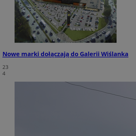
Nowe marki dołączają do Galerii Wiślanka
23
4