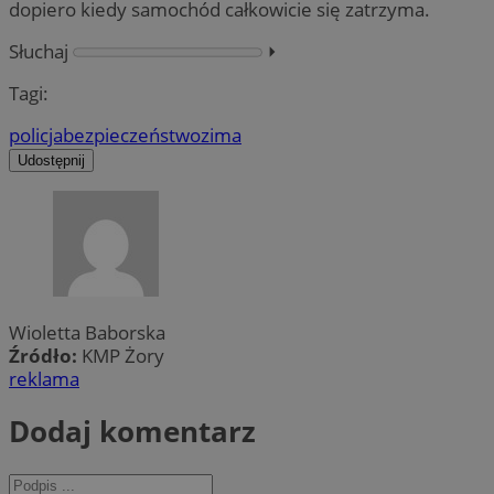
dopiero kiedy samochód całkowicie się zatrzyma.
Słuchaj
⏵︎
Tagi:
policja
bezpieczeństwo
zima
Udostępnij
Wioletta Baborska
Źródło:
KMP Żory
reklama
Dodaj komentarz