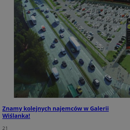
Znamy kolejnych najemców w Galerii
Wiślanka!
21