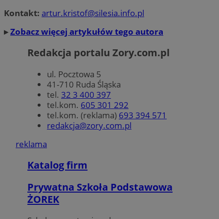
tygodni
Corporation
.linkedin.com
Kontakt:
artur.kristof@silesia.info.pl
▸
Zobacz więcej artykułów tego autora
CookieScriptConsent
4 tygodnie 
CookieScript
zory.com.pl
Redakcja portalu Zory.com.pl
ul. Pocztowa 5
41-710 Ruda Śląska
tel.
32 3 400 397
tel.kom.
605 301 292
tel.kom. (reklama)
693 394 571
redakcja@zory.com.pl
reklama
Katalog firm
Prywatna Szkoła Podstawowa
Nazwa
Provider
/
Dome
ŻOREK
gid_CAESEEbgrCsXTqPbs6FSxOS-XyA
.ctnsnet.com
Provider
/
Okres
Nazwa
Opis