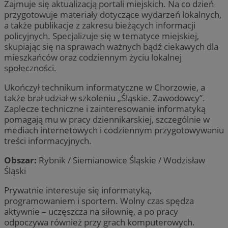
Zajmuje się aktualizacją portali miejskich. Na co dzień
przygotowuje materiały dotyczące wydarzeń lokalnych,
a także publikacje z zakresu bieżących informacji
policyjnych. Specjalizuje się w tematyce miejskiej,
skupiając się na sprawach ważnych bądź ciekawych dla
mieszkańców oraz codziennym życiu lokalnej
społeczności.
Ukończył technikum informatyczne w Chorzowie, a
także brał udział w szkoleniu „Śląskie. Zawodowcy”.
Zaplecze techniczne i zainteresowanie informatyką
pomagają mu w pracy dziennikarskiej, szczególnie w
mediach internetowych i codziennym przygotowywaniu
treści informacyjnych.
Obszar:
Rybnik / Siemianowice Śląskie / Wodzisław
Śląski
Prywatnie interesuje się informatyką,
programowaniem i sportem. Wolny czas spędza
aktywnie – uczęszcza na siłownię, a po pracy
odpoczywa również przy grach komputerowych.
li_gc
5 miesięc
LinkedIn