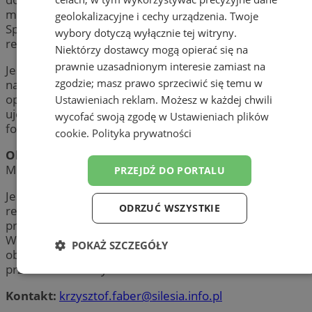
mediów, firm oraz klientów indywidualnych.
geolokalizacyjne i cechy urządzenia. Twoje
Specjalizuje się w fotografii i filmowaniu z lotu ptaka,
wybory dotyczą wyłącznie tej witryny.
reportażu oraz produkcjach wideo.
Niektórzy dostawcy mogą opierać się na
prawnie uzasadnionym interesie zamiast na
Jest certyfikowanym pilotem drona oraz instruktorem
zgodzie; masz prawo sprzeciwić się temu w
nauki latania – szkoli w zakresie bezpiecznego
operowania dronem oraz tworzenia profesjonalnych
Ustawieniach reklam
. Możesz w każdej chwili
ujęć filmowych i fotograficznych. Ukończył kurs
wycofać swoją zgodę w
Ustawieniach plików
fotografii w szkole FOTOEDUKACJA w Katowicach.
cookie
.
Polityka prywatności
Obszar:
Ruda Śląska / Górnośląsko-Zagłębiowska
Metropolia (GZM)
PRZEJDŹ DO PORTALU
Jest właścicielem firmy DronRuda, w ramach której
ODRZUĆ WSZYSTKIE
realizuje projekty komercyjne – od materiałów
promocyjnych po dokumentację wydarzeń i inwestycji.
W pracy łączy doświadczenie techniczne z wyczuciem
POKAŻ SZCZEGÓŁY
obrazu, koncentrując się na jakości, dynamice ujęć i
przekazie wizualnym.
Niezbędne
Wydajność
Targetowanie
Kontakt:
krzysztof.faber@silesia.info.pl