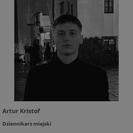
INGRESSCOOKIE
Sesja
NGINX Inc.
bh.contextweb.com
euds
.rfihub.com
Sesja
Artur Kristof
VISITOR_PRIVACY_METADATA
5 miesięc
YouTube
Dziennikarz miejski
tygodni
.youtube.com