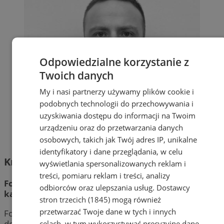
Odpowiedzialne korzystanie z
Twoich danych
My i nasi partnerzy używamy plików cookie i
podobnych technologii do przechowywania i
uzyskiwania dostępu do informacji na Twoim
urządzeniu oraz do przetwarzania danych
osobowych, takich jak Twój adres IP, unikalne
identyfikatory i dane przeglądania, w celu
Krzysztof Faber
wyświetlania spersonalizowanych reklam i
treści, pomiaru reklam i treści, analizy
Fotoreporter / pilot i instruktor drona /
odbiorców oraz ulepszania usług.
Dostawcy
kamerzysta
stron trzecich (1845)
mogą również
przetwarzać Twoje dane w tych i innych
Fotoreporter, fotograf i operator drona z wieloletnim
doświadczeniem w realizacji materiałów wizualnych dla
celach, w tym wykorzystywać precyzyjne dane