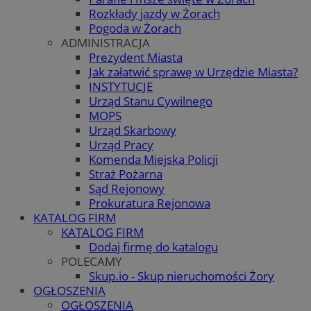
Rozkłady jazdy w Żorach
Pogoda w Żorach
ADMINISTRACJA
Prezydent Miasta
Jak załatwić sprawę w Urzędzie Miasta?
INSTYTUCJE
Urząd Stanu Cywilnego
MOPS
Urząd Skarbowy
Urząd Pracy
Komenda Miejska Policji
Straż Pożarna
Sąd Rejonowy
Prokuratura Rejonowa
KATALOG FIRM
KATALOG FIRM
Dodaj firmę do katalogu
POLECAMY
Skup.io - Skup nieruchomości Żory
OGŁOSZENIA
OGŁOSZENIA