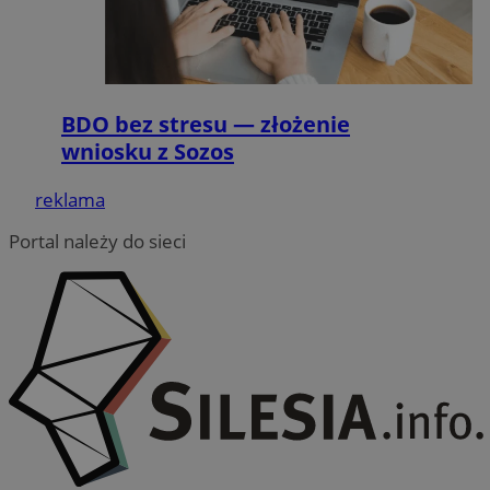
BDO bez stresu — złożenie
wniosku z Sozos
_fbp
2 miesiące 4
Meta Platform Inc.
tygodnie
.zory.com.pl
reklama
Portal należy do sieci
ANON_ID
2 miesiące 4
Exponential
tygodnie
Interactive Inc.
.tribalfusion.com