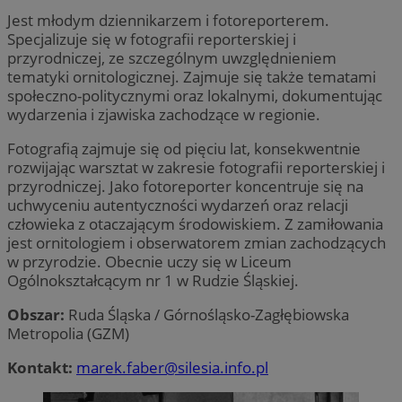
Jest młodym dziennikarzem i fotoreporterem.
Specjalizuje się w fotografii reporterskiej i
przyrodniczej, ze szczególnym uwzględnieniem
MvSessID
zory.com.pl
1 rok
tematyki ornitologicznej. Zajmuje się także tematami
społeczno-politycznymi oraz lokalnymi, dokumentując
wydarzenia i zjawiska zachodzące w regionie.
__cf_bm
29 minut
Cloudflare Inc.
sekun
.temu.com
Fotografią zajmuje się od pięciu lat, konsekwentnie
rozwijając warsztat w zakresie fotografii reporterskiej i
przyrodniczej. Jako fotoreporter koncentruje się na
uchwyceniu autentyczności wydarzeń oraz relacji
człowieka z otaczającym środowiskiem. Z zamiłowania
jest ornitologiem i obserwatorem zmian zachodzących
w przyrodzie. Obecnie uczy się w Liceum
Ogólnokształcącym nr 1 w Rudzie Śląskiej.
Obszar:
Ruda Śląska / Górnośląsko-Zagłębiowska
Metropolia (GZM)
suid
1 rok
Simplifi Holdings
Google Privacy
Inc.
Policy
.simpli.fi
Kontakt:
marek.faber@silesia.info.pl