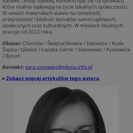
Katowic i Rudy Śląskiej, koncentrując się na sprawach,
które realnie wpływają na życie lokalnych społeczności.
W swoich materiałach stawia na rzetelność,
przejrzystość i bliskość tematów samorządowych,
społecznych oraz kulturalnych. W mediach lokalnych
pracuje od 2022 roku.
Obszar:
Chorzów / Świętochłowice / Katowice / Ruda
Śląska / Gliwice / Łaziska Górne / Sosnowiec / Pyskowice
/ Bytom
Kontakt:
sara.synowiec@silesia.info.pl
▸
Zobacz więcej artykułów tego autora