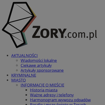
AKTUALNOŚCI
Wiadomości lokalne
Ciekawe artykuły
Artykuły sponsorowane
KRYMINALNE
MIASTO
INFORMACJE O MIEŚCIE
Historia miasta
Ważne adresy i telefony
Harmonogram wywozu odpadów
Parafie i msze święte w Żorach