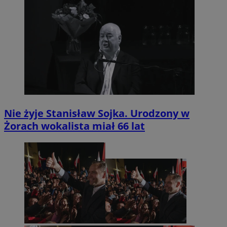
Nie żyje Stanisław Sojka. Urodzony w
Żorach wokalista miał 66 lat