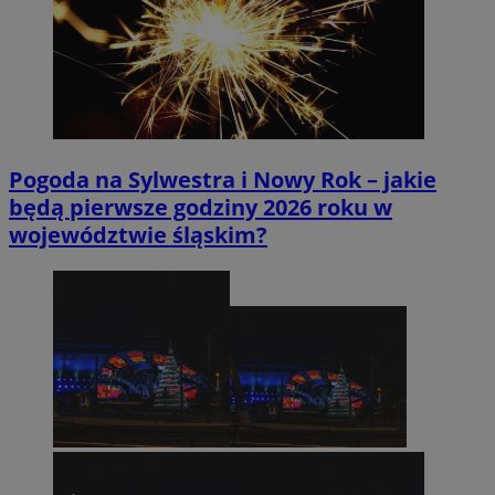
Pogoda na Sylwestra i Nowy Rok – jakie
będą pierwsze godziny 2026 roku w
województwie śląskim?