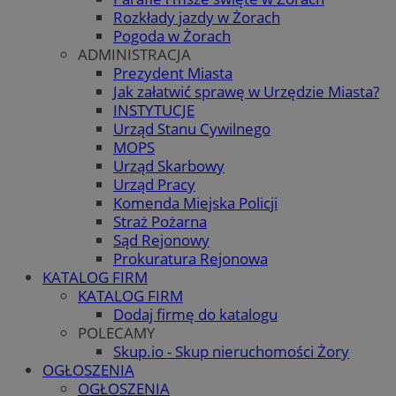
Rozkłady jazdy w Żorach
Pogoda w Żorach
ADMINISTRACJA
Prezydent Miasta
Jak załatwić sprawę w Urzędzie Miasta?
INSTYTUCJE
Urząd Stanu Cywilnego
MOPS
Urząd Skarbowy
Urząd Pracy
Komenda Miejska Policji
Straż Pożarna
Sąd Rejonowy
Prokuratura Rejonowa
KATALOG FIRM
KATALOG FIRM
Dodaj firmę do katalogu
POLECAMY
Skup.io - Skup nieruchomości Żory
OGŁOSZENIA
OGŁOSZENIA