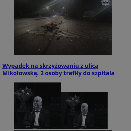
Wypadek na skrzyżowaniu z ulicą
Mikołowską. 2 osoby trafiły do szpitala