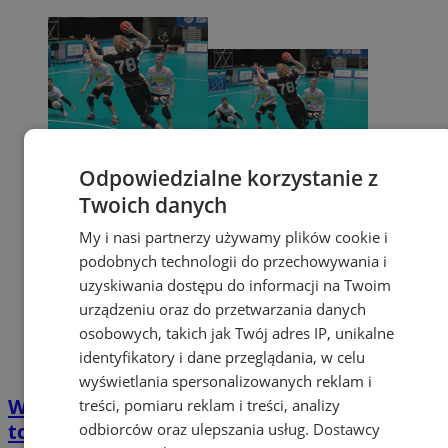
Odpowiedzialne korzystanie z
Twoich danych
My i nasi partnerzy używamy plików cookie i
podobnych technologii do przechowywania i
uzyskiwania dostępu do informacji na Twoim
urządzeniu oraz do przetwarzania danych
osobowych, takich jak Twój adres IP, unikalne
identyfikatory i dane przeglądania, w celu
wyświetlania spersonalizowanych reklam i
W Żorach odbędą się europejskie zawody w
treści, pomiaru reklam i treści, analizy
tchoukballu!
odbiorców oraz ulepszania usług.
Dostawcy