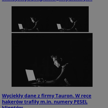
VISITOR_PRIVACY_METADATA
5 miesięc
YouTube
tygodni
.youtube.com
Wyciekły dane z firmy Tauron. W ręce
hakerów trafiły m.in. numery PESEL
klientów