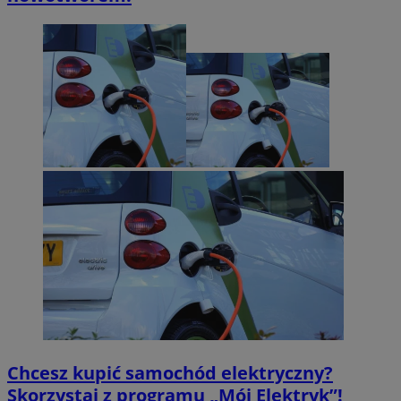
Policy
.simpli.fi
INGRESSCOOKIE
Sesja
NGINX Inc.
bh.contextweb.com
euds
.rfihub.com
Sesja
Chcesz kupić samochód elektryczny?
Skorzystaj z programu „Mój Elektryk”!