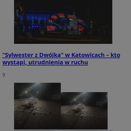
"Sylwester z Dwójką" w Katowicach – kto
wystąpi, utrudnienia w ruchu
9