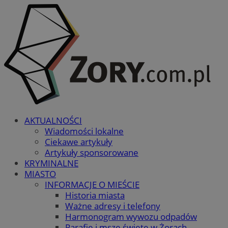
AKTUALNOŚCI
Wiadomości lokalne
Ciekawe artykuły
Artykuły sponsorowane
KRYMINALNE
MIASTO
INFORMACJE O MIEŚCIE
Historia miasta
Ważne adresy i telefony
Harmonogram wywozu odpadów
Parafie i msze święte w Żorach