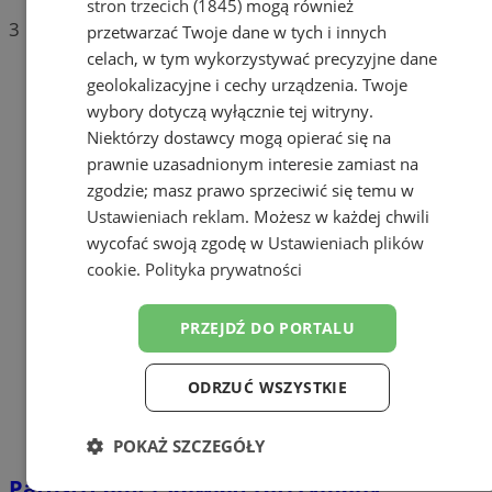
stron trzecich (1845)
mogą również
3
przetwarzać Twoje dane w tych i innych
celach, w tym wykorzystywać precyzyjne dane
geolokalizacyjne i cechy urządzenia. Twoje
wybory dotyczą wyłącznie tej witryny.
Niektórzy dostawcy mogą opierać się na
prawnie uzasadnionym interesie zamiast na
zgodzie; masz prawo sprzeciwić się temu w
Ustawieniach reklam
. Możesz w każdej chwili
wycofać swoją zgodę w
Ustawieniach plików
cookie
.
Polityka prywatności
PRZEJDŹ DO PORTALU
ODRZUĆ WSZYSTKIE
POKAŻ SZCZEGÓŁY
Patostreamer Kawiaq zatrzymany!