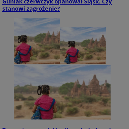
Guniak czerwczyk opanował Śląsk. Czy
stanowi zagrożenie?
OAID
1 rok
OpenX Technologies
Inc.
reklama.silnet.pl
bcookie
1 rok
Microsoft
Corporation
.linkedin.com