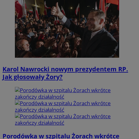
Karol Nawrocki nowym prezydentem RP.
Jak głosowały Żory?
Porodówka w szpitalu Żorach wkrótce