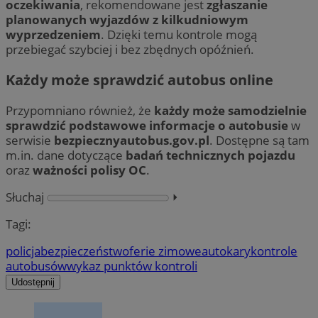
oczekiwania
, rekomendowane jest
zgłaszanie
planowanych wyjazdów z kilkudniowym
wyprzedzeniem
. Dzięki temu kontrole mogą
przebiegać szybciej i bez zbędnych opóźnień.
Każdy może sprawdzić autobus online
Przypomniano również, że
każdy może samodzielnie
sprawdzić podstawowe informacje o autobusie
w
serwisie
bezpiecznyautobus.gov.pl
. Dostępne są tam
m.in. dane dotyczące
badań technicznych pojazdu
oraz
ważności polisy OC
.
Słuchaj
⏵︎
Tagi:
policja
bezpieczeństwo
ferie zimowe
autokary
kontrole
autobusów
wykaz punktów kontroli
Udostępnij