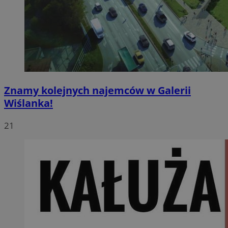
Znamy kolejnych najemców w Galerii
Wiślanka!
21