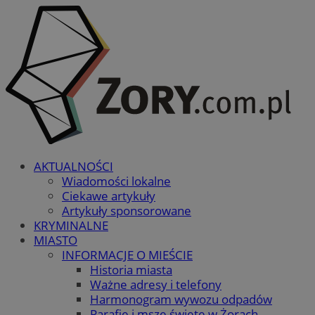
AKTUALNOŚCI
Wiadomości lokalne
Ciekawe artykuły
Artykuły sponsorowane
KRYMINALNE
MIASTO
INFORMACJE O MIEŚCIE
Historia miasta
Ważne adresy i telefony
Harmonogram wywozu odpadów
Parafie i msze święte w Żorach