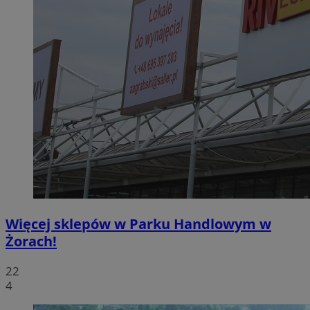
Więcej sklepów w Parku Handlowym w
Żorach!
22
4