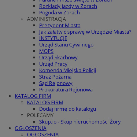
Rozkłady jazdy w Żorach
Pogoda w Żorach
ADMINISTRACJA
Prezydent Miasta
Jak załatwić sprawę w Urzędzie Miasta?
INSTYTUCJE
Urząd Stanu Cywilnego
MOPS
Urząd Skarbowy
Urząd Pracy
Komenda Miejska Policji
Straż Pożarna
Sąd Rejonowy
Prokuratura Rejonowa
KATALOG FIRM
KATALOG FIRM
Dodaj firmę do katalogu
POLECAMY
Skup.io - Skup nieruchomości Żory
OGŁOSZENIA
OGŁOSZENIA