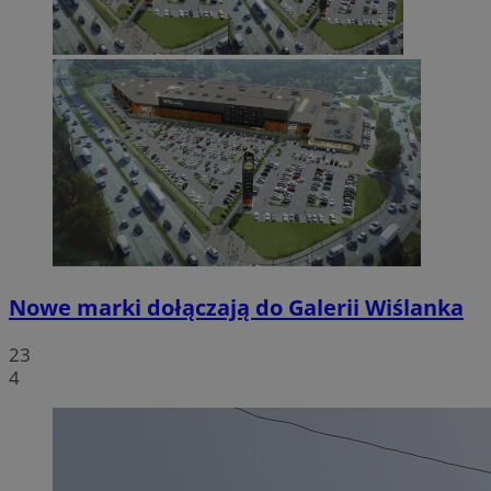
Nowe marki dołączają do Galerii Wiślanka
23
4