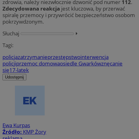
zdrowia, należy niezwłocznie dzwonić pod numer
112
.
Zdecydowana reakcja
jest kluczowa, by przerwać
spiralę przemocy i przywrócić bezpieczeństwo osobom
pokrzywdzonym.
Słuchaj
⏵︎
Tagi:
policja
zatrzymanie
przestępstwo
interwencja
policji
przemoc domowa
osiedle Gwarków
znęcanie
się
17-latek
Udostępnij
Ewa Kurpas
Źródło:
KMP Żory
reklama