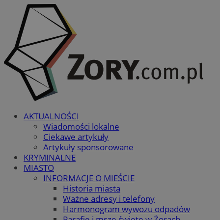
AKTUALNOŚCI
Wiadomości lokalne
Ciekawe artykuły
Artykuły sponsorowane
KRYMINALNE
MIASTO
INFORMACJE O MIEŚCIE
Historia miasta
Ważne adresy i telefony
Harmonogram wywozu odpadów
Parafie i msze święte w Żorach