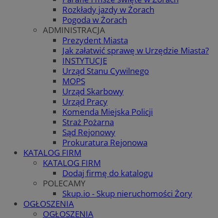
Rozkłady jazdy w Żorach
Pogoda w Żorach
ADMINISTRACJA
Prezydent Miasta
Jak załatwić sprawę w Urzędzie Miasta?
INSTYTUCJE
Urząd Stanu Cywilnego
MOPS
Urząd Skarbowy
Urząd Pracy
Komenda Miejska Policji
Straż Pożarna
Sąd Rejonowy
Prokuratura Rejonowa
KATALOG FIRM
KATALOG FIRM
Dodaj firmę do katalogu
POLECAMY
Skup.io - Skup nieruchomości Żory
OGŁOSZENIA
OGŁOSZENIA