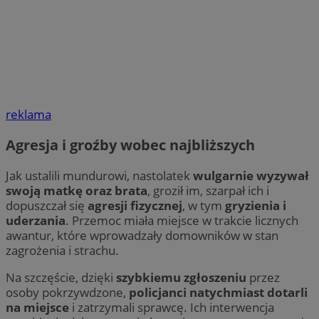
reklama
Agresja i groźby wobec najbliższych
Jak ustalili mundurowi, nastolatek
wulgarnie wyzywał
swoją matkę oraz brata
, groził im, szarpał ich i
dopuszczał się
agresji fizycznej
, w tym
gryzienia i
uderzania
. Przemoc miała miejsce w trakcie licznych
awantur, które wprowadzały domowników w stan
zagrożenia i strachu.
Na szczęście, dzięki
szybkiemu zgłoszeniu
przez
osoby pokrzywdzone,
policjanci natychmiast dotarli
na miejsce
i zatrzymali sprawcę. Ich interwencja