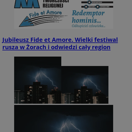
Jubileusz Fide et Amore. Wielki festiwal
rusza w Żorach i odwiedzi cały region