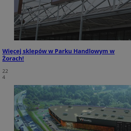
Więcej sklepów w Parku Handlowym w
Żorach!
22
4