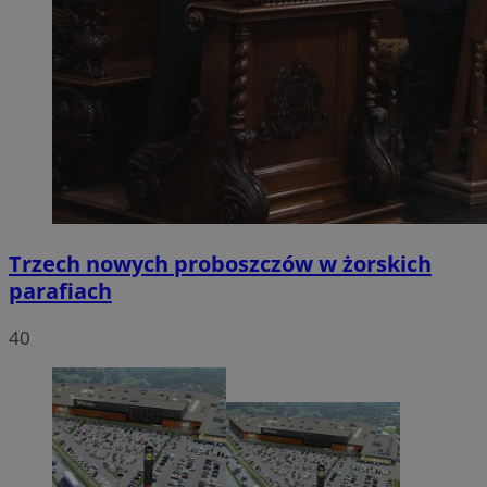
Trzech nowych proboszczów w żorskich
parafiach
40