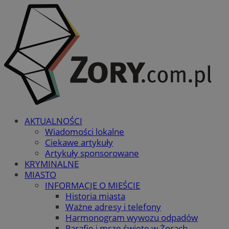
AKTUALNOŚCI
Wiadomości lokalne
Ciekawe artykuły
Artykuły sponsorowane
KRYMINALNE
MIASTO
INFORMACJE O MIEŚCIE
Historia miasta
Ważne adresy i telefony
Harmonogram wywozu odpadów
Parafie i msze święte w Żorach