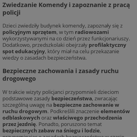
Zwiedzanie Komendy i zapoznanie z pracą
policji
Dzieci zwiedziły budynek komendy, zapoznały się z
policyjnym sprzętem
, w tym
radiowozami
wykorzystywanymi na co dzień przez funkcjonariuszy.
Dodatkowo, przedszkolaki obejrzały
profilaktyczny
spot edukacyjny
, który miał na celu przekazanie
wiedzy o zasadach bezpieczeństwa.
Bezpieczne zachowania i zasady ruchu
drogowego
W trakcie wizyty policjanci przypomnieli dzieciom
podstawowe zasady
bezpieczeństwa
, zwracając
szczególną uwagę na
bezpieczne zachowanie w
ruchu drogowym
. Podkreślili znaczenie
elementów
odblaskowych
oraz
właściwego przechodzenia
przez jezdnię
. Ponadto, poruszono temat
bezpiecznych zabaw na śniegu i lodzie
,
przypominając o zasadach bezpieczeństwa w czasie