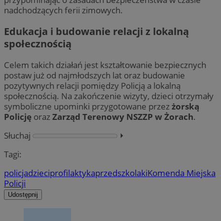
nadchodzących ferii zimowych.
Edukacja i budowanie relacji z lokalną
społecznością
Celem takich działań jest kształtowanie bezpiecznych
postaw już od najmłodszych lat oraz budowanie
pozytywnych relacji pomiędzy Policją a lokalną
społecznością. Na zakończenie wizyty, dzieci otrzymały
symboliczne upominki przygotowane przez
żorską
Policję
oraz
Zarząd Terenowy NSZZP w Żorach
.
Słuchaj
⏵︎
Tagi:
policja
dzieci
profilaktyka
przedszkolaki
Komenda Miejska
Policji
Udostępnij