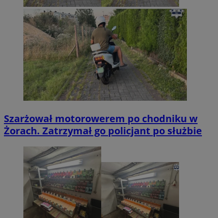
Szarżował motorowerem po chodniku w
Żorach. Zatrzymał go policjant po służbie