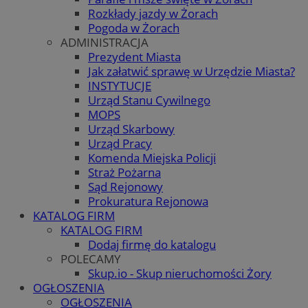
Rozkłady jazdy w Żorach
Pogoda w Żorach
ADMINISTRACJA
Prezydent Miasta
Jak załatwić sprawę w Urzędzie Miasta?
INSTYTUCJE
Urząd Stanu Cywilnego
MOPS
Urząd Skarbowy
Urząd Pracy
Komenda Miejska Policji
Straż Pożarna
Sąd Rejonowy
Prokuratura Rejonowa
KATALOG FIRM
KATALOG FIRM
Dodaj firmę do katalogu
POLECAMY
Skup.io - Skup nieruchomości Żory
OGŁOSZENIA
OGŁOSZENIA