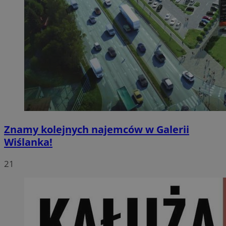
Znamy kolejnych najemców w Galerii
Wiślanka!
21