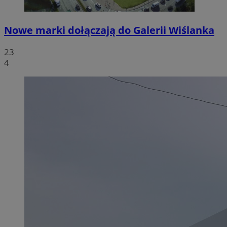
Nowe marki dołączają do Galerii Wiślanka
23
4