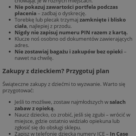
chowając je w różnych miejscach.
Nie pokazuj zawartości portfela podczas
płacenia
– zadbaj o dyskrecję.
Torebkę lub plecak trzymaj
zamknięte i blisko
ciała
, najlepiej z przodu.
Nigdy nie zapisuj numeru PIN razem z kartą.
Klucze noś osobno od dokumentów zawierających
adres.
Nie zostawiaj bagażu i zakupów bez opieki
–
nawet na chwilę.
Zakupy z dzieckiem? Przygotuj plan
Świąteczne zakupy z dziećmi to wyzwanie. Warto się
przygotować:
Jeśli to możliwe, zostaw najmłodszych w
salach
zabaw z opieką
.
Naucz dziecko, co zrobić, jeśli się zgubi – wrócić w
miejsce, gdzie ostatnio widziało opiekuna lub
zgłosić się do obsługi sklepu.
Zapisz w telefonie dziecka numery ICE –
In Case