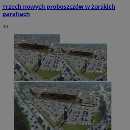
Trzech nowych proboszczów w żorskich
parafiach
40