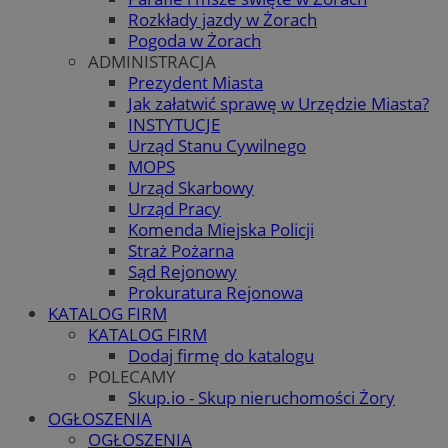
Rozkłady jazdy w Żorach
Pogoda w Żorach
ADMINISTRACJA
Prezydent Miasta
Jak załatwić sprawę w Urzędzie Miasta?
INSTYTUCJE
Urząd Stanu Cywilnego
MOPS
Urząd Skarbowy
Urząd Pracy
Komenda Miejska Policji
Straż Pożarna
Sąd Rejonowy
Prokuratura Rejonowa
KATALOG FIRM
KATALOG FIRM
Dodaj firmę do katalogu
POLECAMY
Skup.io - Skup nieruchomości Żory
OGŁOSZENIA
OGŁOSZENIA