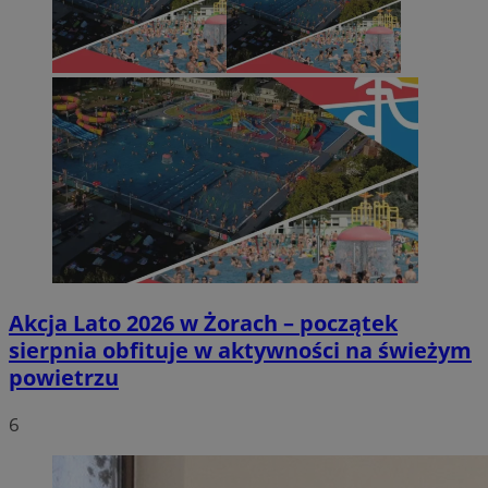
Akcja Lato 2026 w Żorach – początek
sierpnia obfituje w aktywności na świeżym
powietrzu
6