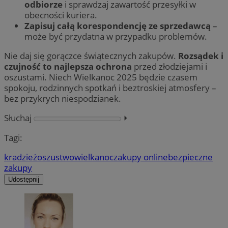
odbiorze
i sprawdzaj zawartość przesyłki w
obecności kuriera.
Zapisuj całą korespondencję ze sprzedawcą
–
może być przydatna w przypadku problemów.
Nie daj się gorączce świątecznych zakupów.
Rozsądek i
czujność to najlepsza ochrona
przed złodziejami i
oszustami. Niech Wielkanoc 2025 będzie czasem
spokoju, rodzinnych spotkań i beztroskiej atmosfery –
bez przykrych niespodzianek.
Słuchaj
⏵︎
Tagi:
kradzież
oszustwo
wielkanoc
zakupy online
bezpieczne
zakupy
Udostępnij