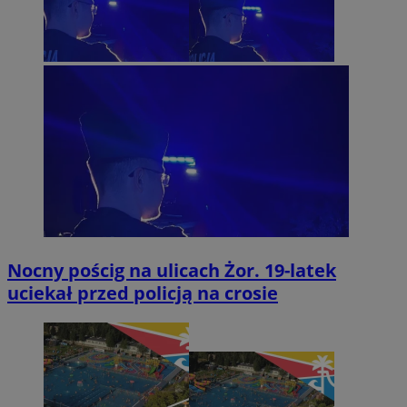
Nocny pościg na ulicach Żor. 19-latek
uciekał przed policją na crosie