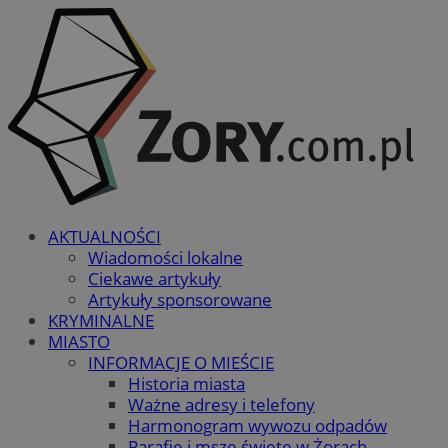
AKTUALNOŚCI
Wiadomości lokalne
Ciekawe artykuły
Artykuły sponsorowane
KRYMINALNE
MIASTO
INFORMACJE O MIEŚCIE
Historia miasta
Ważne adresy i telefony
Harmonogram wywozu odpadów
Parafie i msze święte w Żorach