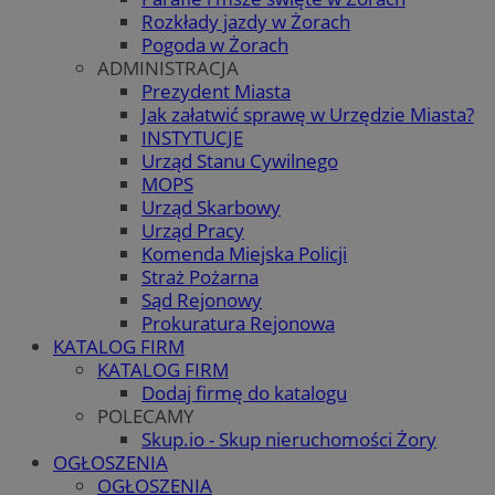
Rozkłady jazdy w Żorach
Pogoda w Żorach
ADMINISTRACJA
Prezydent Miasta
Jak załatwić sprawę w Urzędzie Miasta?
INSTYTUCJE
Urząd Stanu Cywilnego
MOPS
Urząd Skarbowy
Urząd Pracy
Komenda Miejska Policji
Straż Pożarna
Sąd Rejonowy
Prokuratura Rejonowa
KATALOG FIRM
KATALOG FIRM
Dodaj firmę do katalogu
POLECAMY
Skup.io - Skup nieruchomości Żory
OGŁOSZENIA
OGŁOSZENIA