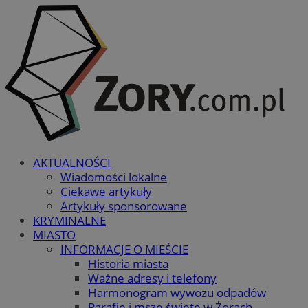
AKTUALNOŚCI
Wiadomości lokalne
Ciekawe artykuły
Artykuły sponsorowane
KRYMINALNE
MIASTO
INFORMACJE O MIEŚCIE
Historia miasta
Ważne adresy i telefony
Harmonogram wywozu odpadów
Parafie i msze święte w Żorach