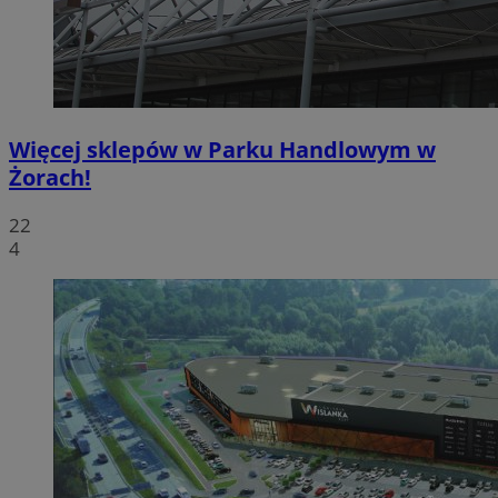
Więcej sklepów w Parku Handlowym w
Żorach!
22
4