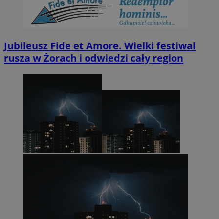
Jubileusz Fide et Amore. Wielki festiwal
rusza w Żorach i odwiedzi cały region