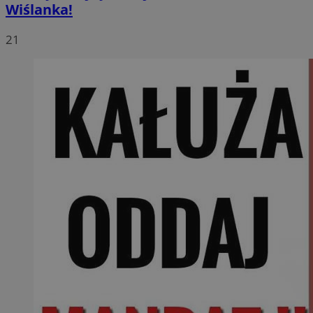
Wiślanka!
21