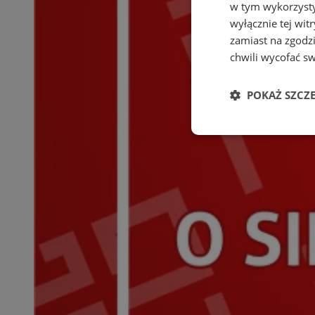
w tym wykorzysty
wyłącznie tej wi
zamiast na zgodz
chwili wycofać s
POKAŻ SZCZ
Niezbędne
Ni
Niezbędne pliki cook
zarządzanie kontem. 
Nazwa