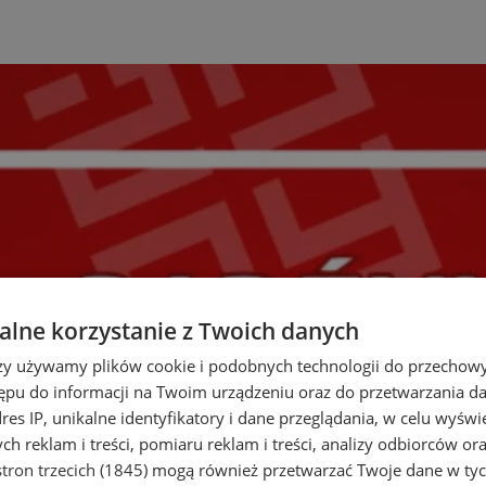
lne korzystanie z Twoich danych
rzy używamy plików cookie i podobnych technologii do przechow
ępu do informacji na Twoim urządzeniu oraz do przetwarzania 
dres IP, unikalne identyfikatory i dane przeglądania, w celu wyświ
h reklam i treści, pomiaru reklam i treści, analizy odbiorców or
tron trzecich (1845)
mogą również przetwarzać Twoje dane w tych