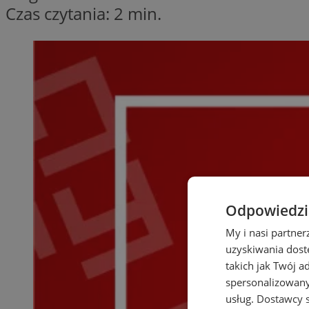
Czas czytania: 2 min.
Odpowiedzia
My i nasi partne
uzyskiwania dost
takich jak Twój a
spersonalizowanyc
usług.
Dostawcy s