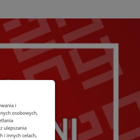
ywania i
danych osobowych,
etlania
az ulepszania
 i innych celach,