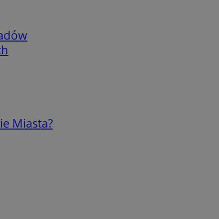
adów
ch
ie Miasta?