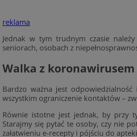
reklama
li_gc
Jednak w tym trudnym czasie należy 
CookieScriptConse
seniorach, osobach z niepełnosprawno
Walka z koronawirusem t
Nazwa
Nazwa
Bardzo ważna jest odpowiedzialność 
Nazwa
gid_CAESEEbgrCsX
_ga_L2744325BY
wszystkim ograniczenie kontaktów – zw
__mguid_
tt_viewer
_ga
Równie istotne jest jednak, by przy
DSID
Starajmy się pytać te osoby, czy nie 
załatwieniu e-recepty i pójściu do aptek
ADKUID