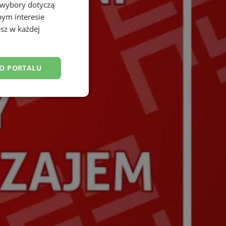
 wybory dotyczą
nym interesie
sz w każdej
DO PORTALU
esklasyfikowane
ane
owanie użytkownika i
j.