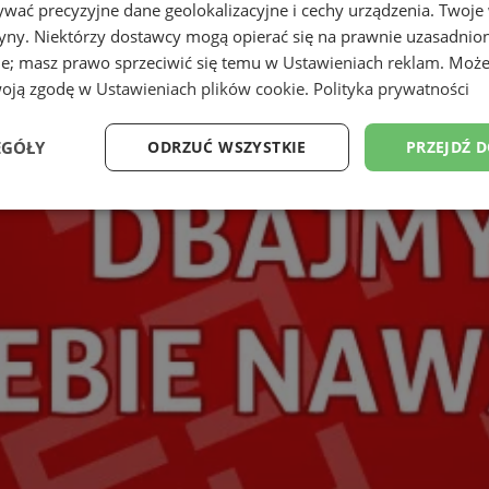
wać precyzyjne dane geolokalizacyjne i cechy urządzenia. Twoje
tryny. Niektórzy dostawcy mogą opierać się na prawnie uzasadnio
ie; masz prawo sprzeciwić się temu w
Ustawieniach reklam
. Może
woją zgodę w
Ustawieniach plików cookie
.
Polityka prywatności
EGÓŁY
ODRZUĆ WSZYSTKIE
PRZEJDŹ 
Wydajność
Targetowanie
Funkcjonalność
Ni
ezbędne
Wydajność
Targetowanie
Funkcjonalność
Niesklasyfikow
ie umożliwiają korzystanie z podstawowych funkcji strony internetowej, takich jak log
Bez niezbędnych plików cookie nie można prawidłowo korzystać ze strony internetowe
Okres
Provider
/
Domena
Opis
przechowywania