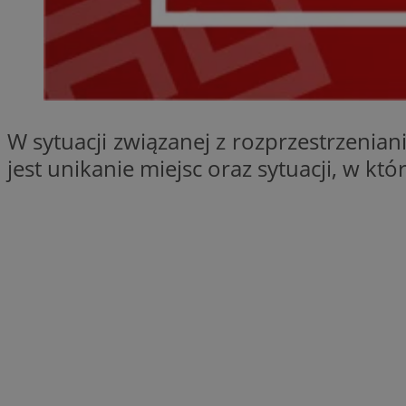
SessID
QeSessID
MvSessID
__cf_bm
W sytuacji związanej z rozprzestrzenia
suid
jest unikanie miejsc oraz sytuacji, w k
INGRESSCOOKIE
euds
VISITOR_PRIVACY_