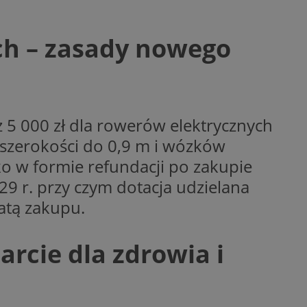
woich preferencji,
 z regulacjami
ch – zasady nowego
y gościa na
nych celów
rzez usługę Cookie-
preferencji
 na pliki cookie.
ookie Cookie-
 5 000 zł dla rowerów elektrycznych
o szerokości do 0,9 m i wózków
o w formie refundacji po zakupie
9 r. przy czym dotacja udzielana
atą zakupu.
lytics do
ookie jest używany
iewer”, aby pomóc
acznej identyfikacji
e widzisz w naszych
dostępu do strony
Analytics - co
arcie dla zdrowia i
ej, aby śledzić
anej usługi
e użytkowników i
rozróżniania
 konkretnej
. Pomaga w
e losowo
zyfrowany /
ta. Jest on
izowanych
nie i służy do
eń użytkowników i
 sesji i kampanii
ry identyfikuje
iu korzystania z