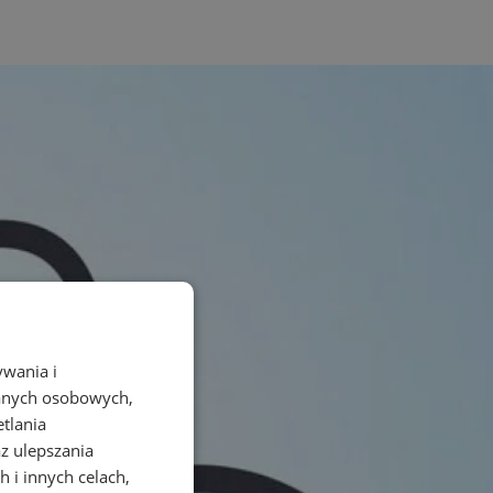
ywania i
danych osobowych,
etlania
az ulepszania
 i innych celach,