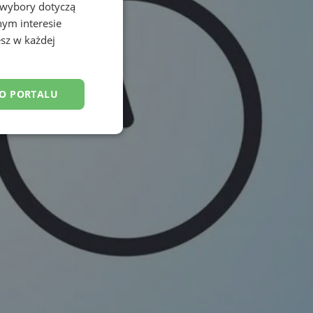
 wybory dotyczą
nym interesie
sz w każdej
DO PORTALU
esklasyfikowane
ane
owanie użytkownika i
j.