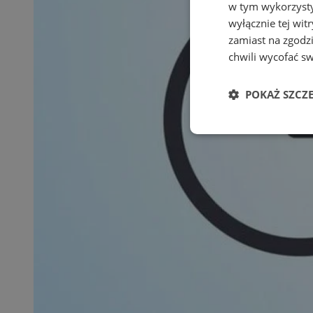
w tym wykorzysty
wyłącznie tej wi
zamiast na zgodz
chwili wycofać s
POKAŻ SZCZ
Niezbędne
Ni
Niezbędne pliki cook
zarządzanie kontem. 
Nazwa