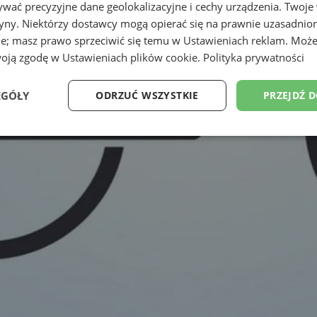
wać precyzyjne dane geolokalizacyjne i cechy urządzenia. Twoje
tryny. Niektórzy dostawcy mogą opierać się na prawnie uzasadnio
ie; masz prawo sprzeciwić się temu w
Ustawieniach reklam
. Może
woją zgodę w
Ustawieniach plików cookie
.
Polityka prywatności
EGÓŁY
ODRZUĆ WSZYSTKIE
PRZEJDŹ 
Wydajność
Targetowanie
Funkcjonalność
Ni
ezbędne
Wydajność
Targetowanie
Funkcjonalność
Niesklasyfikow
ie umożliwiają korzystanie z podstawowych funkcji strony internetowej, takich jak log
Bez niezbędnych plików cookie nie można prawidłowo korzystać ze strony internetowe
Okres
Provider
/
Domena
Opis
przechowywania