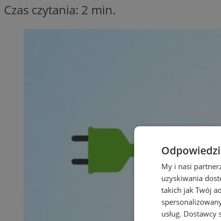
Czas czytania: 2 min.
Odpowiedzia
My i nasi partne
uzyskiwania dost
takich jak Twój a
spersonalizowanyc
usług.
Dostawcy s