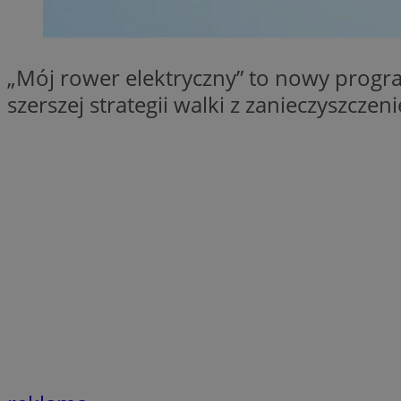
SessID
QeSessID
MvSessID
„Mój rower elektryczny” to nowy progr
__cf_bm
szerszej strategii walki z zanieczyszcz
suid
INGRESSCOOKIE
euds
VISITOR_PRIVACY_