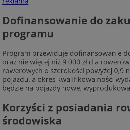
reklama
Dofinansowanie do zaku
li_gc
programu
CookieScriptConse
Program przewiduje dofinansowanie do 5
oraz nie więcej niż 9 000 zł dla roweró
rowerowych o szerokości powyżej 0,9 m
Nazwa
pojazdu, a okres kwalifikowalności wyd
Nazwa
Nazwa
gid_CAESEEbgrCsX
będzie na pojazdy nowe, wyprodukowane
_ga_L2744325BY
__mguid_
tt_viewer
_ga
Korzyści z posiadania ro
DSID
środowiska
ADKUID