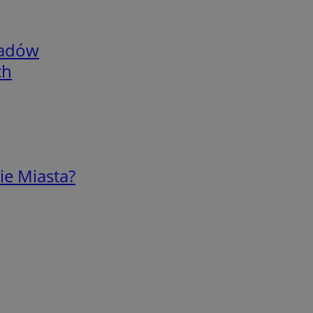
adów
ch
ie Miasta?