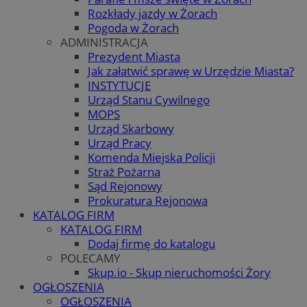
Rozkłady jazdy w Żorach
Pogoda w Żorach
ADMINISTRACJA
Prezydent Miasta
Jak załatwić sprawę w Urzędzie Miasta?
INSTYTUCJE
Urząd Stanu Cywilnego
MOPS
Urząd Skarbowy
Urząd Pracy
Komenda Miejska Policji
Straż Pożarna
Sąd Rejonowy
Prokuratura Rejonowa
KATALOG FIRM
KATALOG FIRM
Dodaj firmę do katalogu
POLECAMY
Skup.io - Skup nieruchomości Żory
OGŁOSZENIA
OGŁOSZENIA