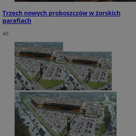
Trzech nowych proboszczów w żorskich
parafiach
40