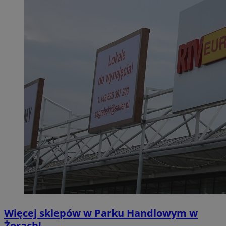
Więcej sklepów w Parku Handlowym w
Żorach!