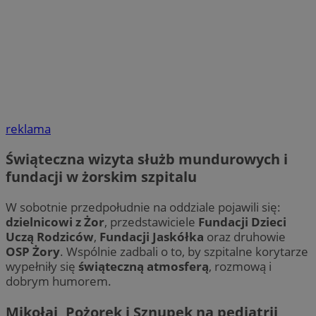
reklama
Świąteczna wizyta służb mundurowych i
fundacji w żorskim szpitalu
W sobotnie przedpołudnie na oddziale pojawili się:
dzielnicowi z Żor
, przedstawiciele
Fundacji Dzieci
Uczą Rodziców
,
Fundacji Jaskółka
oraz druhowie
OSP Żory
. Wspólnie zadbali o to, by szpitalne korytarze
wypełniły się
świąteczną atmosferą
, rozmową i
dobrym humorem.
Mikołaj, Pożorek i Sznupek na pediatrii