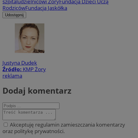
szpitalu
dzielnicowi Żory
Fundacja Dzieci Uczą
Rodziców
Fundacja Jaskółka
Udostępnij
Justyna Dudek
Źródło:
KMP Żory
reklama
Dodaj komentarz
Akceptuję regulamin zamieszczania komentarzy
oraz politykę prywatności.