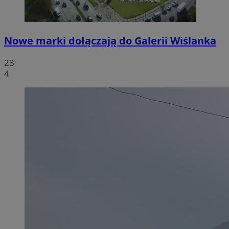
Nowe marki dołączają do Galerii Wiślanka
23
4