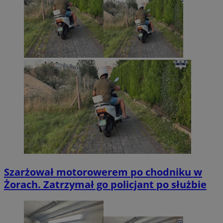
Szarżował motorowerem po chodniku w
Żorach. Zatrzymał go policjant po służbie