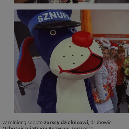
W minioną sobotę
żorscy dzielnicowi
, druhowie
Ochotniczej Straży Pożarnej Żory
oraz