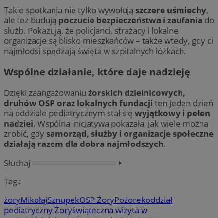
Takie spotkania nie tylko wywołują
szczere uśmiechy
,
ale też budują
poczucie bezpieczeństwa i zaufania
do
służb. Pokazują, że policjanci, strażacy i lokalne
organizacje są blisko mieszkańców – także wtedy, gdy ci
najmłodsi spędzają święta w szpitalnych łóżkach.
Wspólne działanie, które daje nadzieję
Dzięki zaangażowaniu
żorskich dzielnicowych,
druhów OSP oraz lokalnych fundacji
ten jeden dzień
na oddziale pediatrycznym stał się
wyjątkowy i pełen
nadziei
. Wspólna inicjatywa pokazała, jak wiele można
zrobić, gdy
samorząd, służby i organizacje społeczne
działają razem dla dobra najmłodszych
.
Słuchaj
⏵︎
Tagi:
żory
Mikołaj
Sznupek
OSP Żory
Pożorek
oddział
pediatryczny Żory
świąteczna wizyta w