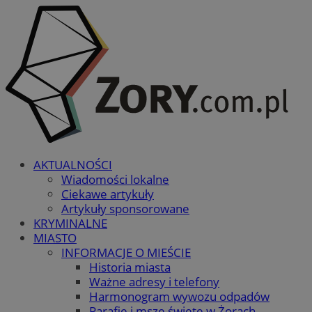
AKTUALNOŚCI
Wiadomości lokalne
Ciekawe artykuły
Artykuły sponsorowane
KRYMINALNE
MIASTO
INFORMACJE O MIEŚCIE
Historia miasta
Ważne adresy i telefony
Harmonogram wywozu odpadów
Parafie i msze święte w Żorach