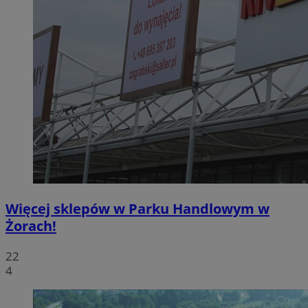
Więcej sklepów w Parku Handlowym w
Żorach!
22
4