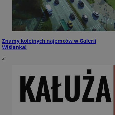
Znamy kolejnych najemców w Galerii
Wiślanka!
21