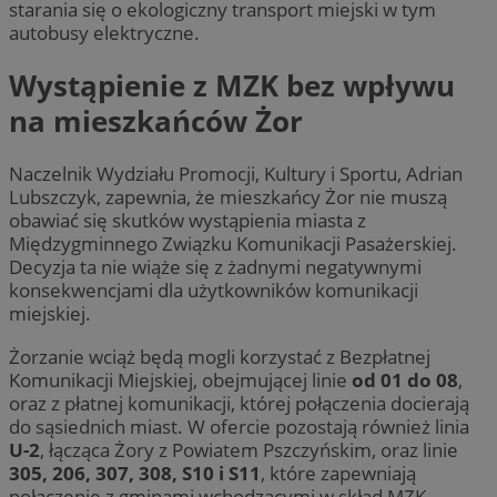
starania się o ekologiczny transport miejski w tym
autobusy elektryczne.
Wystąpienie z MZK bez wpływu
na mieszkańców Żor
Naczelnik Wydziału Promocji, Kultury i Sportu, Adrian
Lubszczyk, zapewnia, że mieszkańcy Żor nie muszą
obawiać się skutków wystąpienia miasta z
Międzygminnego Związku Komunikacji Pasażerskiej.
Decyzja ta nie wiąże się z żadnymi negatywnymi
konsekwencjami dla użytkowników komunikacji
miejskiej.
Żorzanie wciąż będą mogli korzystać z Bezpłatnej
Komunikacji Miejskiej, obejmującej linie
od 01 do 08
,
oraz z płatnej komunikacji, której połączenia docierają
do sąsiednich miast. W ofercie pozostają również linia
U-2
, łącząca Żory z Powiatem Pszczyńskim, oraz linie
305, 206, 307, 308, S10 i S11
, które zapewniają
połączenie z gminami wchodzącymi w skład MZK.