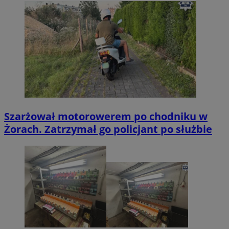
Szarżował motorowerem po chodniku w
Żorach. Zatrzymał go policjant po służbie