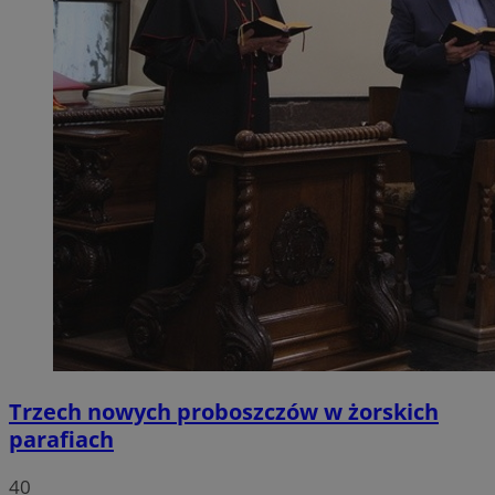
Trzech nowych proboszczów w żorskich
parafiach
40