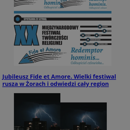
Jubileusz Fide et Amore. Wielki festiwal
rusza w Żorach i odwiedzi cały region