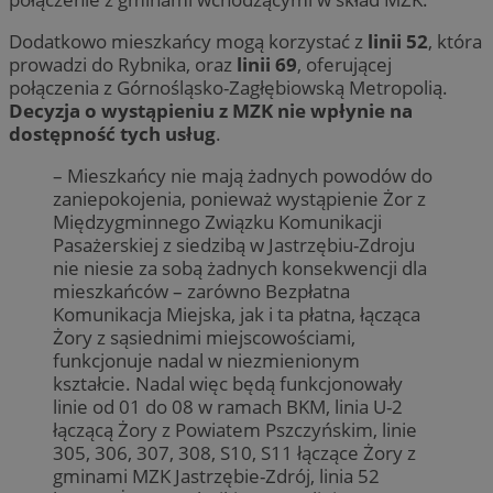
Dodatkowo mieszkańcy mogą korzystać z
linii 52
, która
prowadzi do Rybnika, oraz
linii 69
, oferującej
połączenia z Górnośląsko-Zagłębiowską Metropolią.
Decyzja o wystąpieniu z MZK nie wpłynie na
dostępność tych usług
.
– Mieszkańcy nie mają żadnych powodów do
zaniepokojenia, ponieważ wystąpienie Żor z
Międzygminnego Związku Komunikacji
Pasażerskiej z siedzibą w Jastrzębiu-Zdroju
nie niesie za sobą żadnych konsekwencji dla
mieszkańców – zarówno Bezpłatna
Komunikacja Miejska, jak i ta płatna, łącząca
Żory z sąsiednimi miejscowościami,
funkcjonuje nadal w niezmienionym
kształcie. Nadal więc będą funkcjonowały
linie od 01 do 08 w ramach BKM, linia U-2
łączącą Żory z Powiatem Pszczyńskim, linie
305, 306, 307, 308, S10, S11 łączące Żory z
gminami MZK Jastrzębie-Zdrój, linia 52