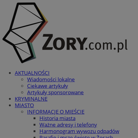
AKTUALNOŚCI
Wiadomości lokalne
Ciekawe artykuły
Artykuły sponsorowane
KRYMINALNE
MIASTO
INFORMACJE O MIEŚCIE
Historia miasta
Ważne adresy i telefony
Harmonogram wywozu odpadów
Parafie i msze święte w Żorach