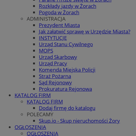
Rozkłady jazdy w Żorach
Pogoda w Żorach
ADMINISTRACJA
Prezydent Miasta
Jak załatwić sprawę w Urzędzie Miasta?
INSTYTUCJE
Urząd Stanu Cywilnego
MOPS
Urząd Skarbowy
Urząd Pracy
Komenda Miejska Policji
Straż Pożarna
Sąd Rejonowy
Prokuratura Rejonowa
KATALOG FIRM
KATALOG FIRM
Dodaj firmę do katalogu
POLECAMY
Skup.io - Skup nieruchomości Żory
OGŁOSZENIA
OGŁOSZENIA