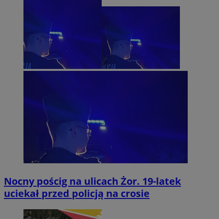
Nocny pościg na ulicach Żor. 19-latek
uciekał przed policją na crosie