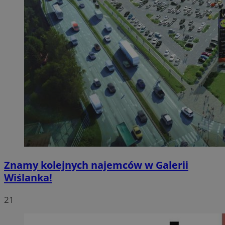
Znamy kolejnych najemców w Galerii
Wiślanka!
21