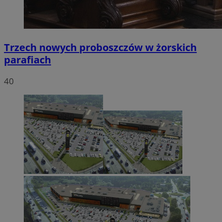
Trzech nowych proboszczów w żorskich
parafiach
40