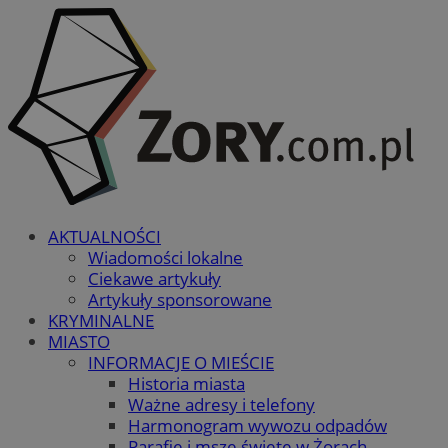
AKTUALNOŚCI
Wiadomości lokalne
Ciekawe artykuły
Artykuły sponsorowane
KRYMINALNE
MIASTO
INFORMACJE O MIEŚCIE
Historia miasta
Ważne adresy i telefony
Harmonogram wywozu odpadów
Parafie i msze święte w Żorach