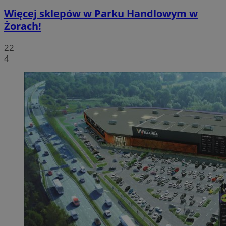
Więcej sklepów w Parku Handlowym w
Żorach!
22
4