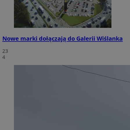
Nowe marki dołączają do Galerii Wiślanka
23
4