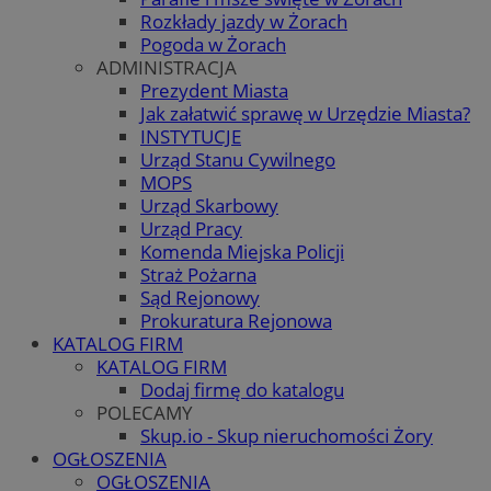
Rozkłady jazdy w Żorach
Pogoda w Żorach
ADMINISTRACJA
Prezydent Miasta
Jak załatwić sprawę w Urzędzie Miasta?
INSTYTUCJE
Urząd Stanu Cywilnego
MOPS
Urząd Skarbowy
Urząd Pracy
Komenda Miejska Policji
Straż Pożarna
Sąd Rejonowy
Prokuratura Rejonowa
KATALOG FIRM
KATALOG FIRM
Dodaj firmę do katalogu
POLECAMY
Skup.io - Skup nieruchomości Żory
OGŁOSZENIA
OGŁOSZENIA