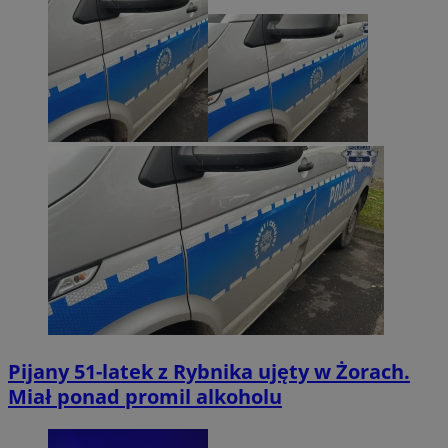
Pijany 51-latek z Rybnika ujęty w Żorach.
Miał ponad promil alkoholu