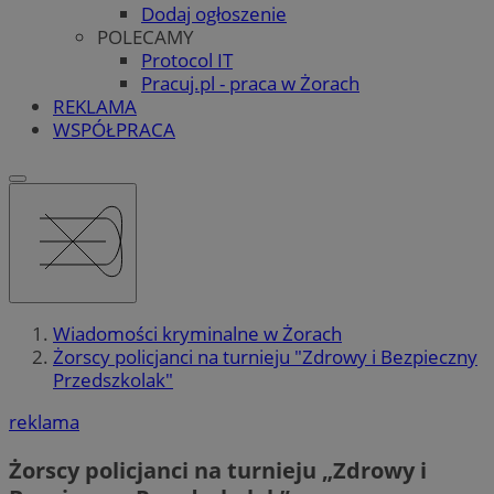
Dodaj ogłoszenie
POLECAMY
Protocol IT
Pracuj.pl - praca w Żorach
REKLAMA
WSPÓŁPRACA
Wiadomości kryminalne w Żorach
Żorscy policjanci na turnieju "Zdrowy i Bezpieczny
Przedszkolak"
reklama
Żorscy policjanci na turnieju „Zdrowy i