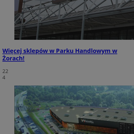
Więcej sklepów w Parku Handlowym w
Żorach!
22
4