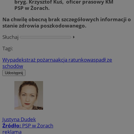
bryg. Krzysztof Kuś, oficer prasowy KM
PSP w Żorach.
Na chwilę obecną brak szczegółowych informacji o
stanie zdrowia poszkodowanego.
Słuchaj
⏵︎
Tagi:
Wypadek
straż pożarna
akcja ratunkowa
spadł ze
schodów
Udostępnij
Justyna Dudek
Źródło:
PSP w Żorach
reklama