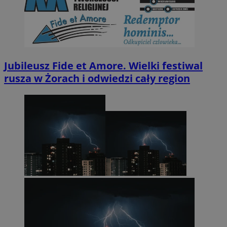
Jubileusz Fide et Amore. Wielki festiwal
rusza w Żorach i odwiedzi cały region