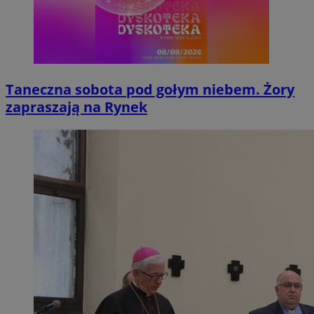
Taneczna sobota pod gołym niebem. Żory
zapraszają na Rynek