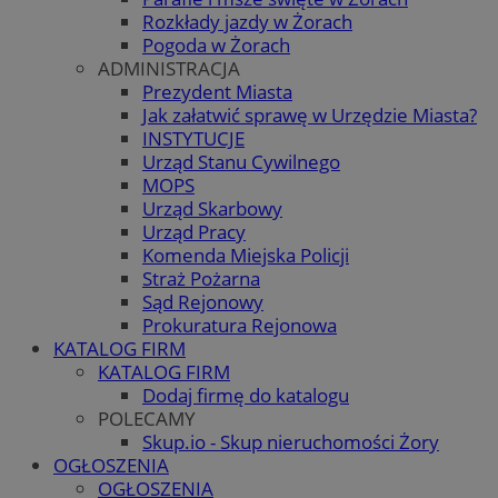
Rozkłady jazdy w Żorach
Pogoda w Żorach
ADMINISTRACJA
Prezydent Miasta
Jak załatwić sprawę w Urzędzie Miasta?
INSTYTUCJE
Urząd Stanu Cywilnego
MOPS
Urząd Skarbowy
Urząd Pracy
Komenda Miejska Policji
Straż Pożarna
Sąd Rejonowy
Prokuratura Rejonowa
KATALOG FIRM
KATALOG FIRM
Dodaj firmę do katalogu
POLECAMY
Skup.io - Skup nieruchomości Żory
OGŁOSZENIA
OGŁOSZENIA