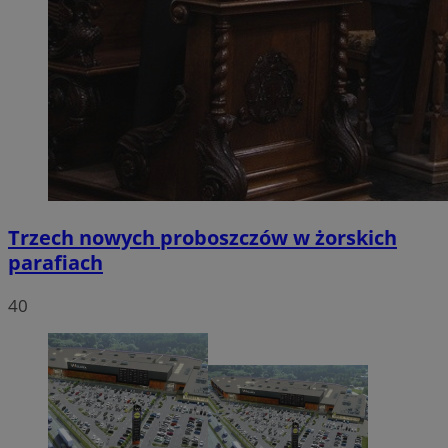
Trzech nowych proboszczów w żorskich
parafiach
40