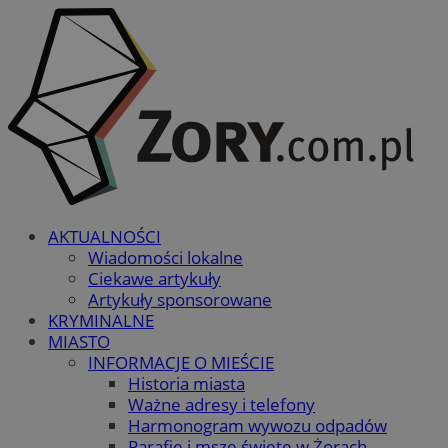
AKTUALNOŚCI
Wiadomości lokalne
Ciekawe artykuły
Artykuły sponsorowane
KRYMINALNE
MIASTO
INFORMACJE O MIEŚCIE
Historia miasta
Ważne adresy i telefony
Harmonogram wywozu odpadów
Parafie i msze święte w Żorach