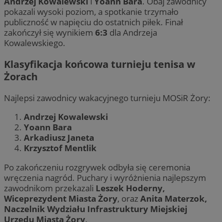
Andrzej Kowalewski
i
Yoann Bara
. Obaj zawodnicy
pokazali wysoki poziom, a spotkanie trzymało
publiczność w napięciu do ostatnich piłek. Finał
zakończył się wynikiem
6:3
dla Andrzeja
Kowalewskiego.
Klasyfikacja końcowa turnieju tenisa w
Żorach
Najlepsi zawodnicy wakacyjnego turnieju MOSiR Żory:
Andrzej Kowalewski
Yoann Bara
Arkadiusz Janeta
Krzysztof Mentlik
Po zakończeniu rozgrywek odbyła się ceremonia
wręczenia nagród. Puchary i wyróżnienia najlepszym
zawodnikom przekazali
Leszek Hoderny,
Wiceprezydent Miasta Żory
, oraz
Anita Materzok,
Naczelnik Wydziału Infrastruktury Miejskiej
Urzędu Miasta Żory
.