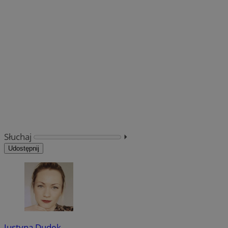
Słuchaj
⏵︎
Udostępnij
Justyna Dudek