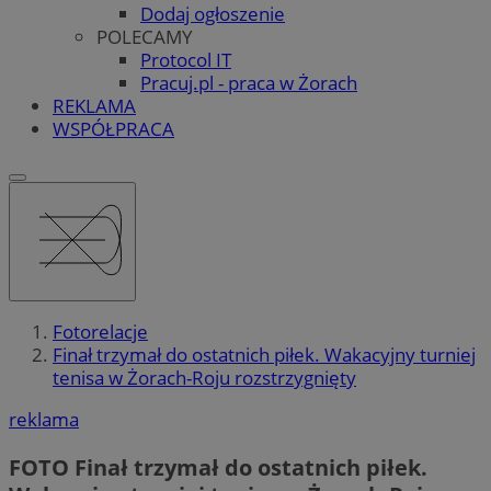
Dodaj ogłoszenie
POLECAMY
Protocol IT
Pracuj.pl - praca w Żorach
REKLAMA
WSPÓŁPRACA
Fotorelacje
Finał trzymał do ostatnich piłek. Wakacyjny turniej
tenisa w Żorach-Roju rozstrzygnięty
reklama
FOTO
Finał trzymał do ostatnich piłek.