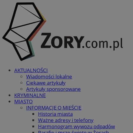
AKTUALNOŚCI
Wiadomości lokalne
Ciekawe artykuły
Artykuły sponsorowane
KRYMINALNE
MIASTO
INFORMACJE O MIEŚCIE
Historia miasta
Ważne adresy i telefony
Harmonogram wywozu odpadów
Parafie i msze święte w Żorach