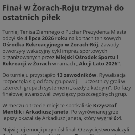
Finał w Żorach-Roju trzymał do
ostatnich piłek
Turniej Tenisa Ziemnego o Puchar Prezydenta Miasta
odbył się
4 lipca 2026 roku
na kortach tenisowych
Ośrodka Rekreacyjnego w Żorach-Rój
. Zawody
otworzyły wakacyjny cykl imprez sportowych
organizowanych przez
Miejski Ośrodek Sportu i
Rekreacji w Żorach
w ramach
„Akcji Lato 2026”
.
Do turnieju przystąpiło
13 zawodników
. Rywalizacja
rozpoczęła się od fazy grupowej — uczestnicy grali w
czterech grupach systemem „każdy z każdym”. Do fazy
finałowej awansowali zwycięzcy poszczególnych grup.
W meczu o trzecie miejsce spotkali się
Krzysztof
Mentlik
i
Arkadiusz Janeta
. Po wyrównanej grze
lepszy okazał się Arkadiusz Janeta, który wygrał
6:4
.
Najwięcej emocji przyniósł finał. O zwycięstwo walczyli