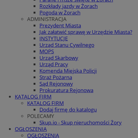
Rozkłady jazdy w Żorach
Pogoda w Żorach
ADMINISTRACJA
Prezydent Miasta
Jak załatwić sprawę w Urzędzie Miasta?
INSTYTUCJE
Urząd Stanu Cywilnego
MOPS
Urząd Skarbowy
Urząd Pracy
Komenda Miejska Policji
Straż Pożarna
Sąd Rejonowy
Prokuratura Rejonowa
KATALOG FIRM
KATALOG FIRM
Dodaj firmę do katalogu
POLECAMY
Skup.io - Skup nieruchomości Żory
OGŁOSZENIA
OGŁOSZENIA