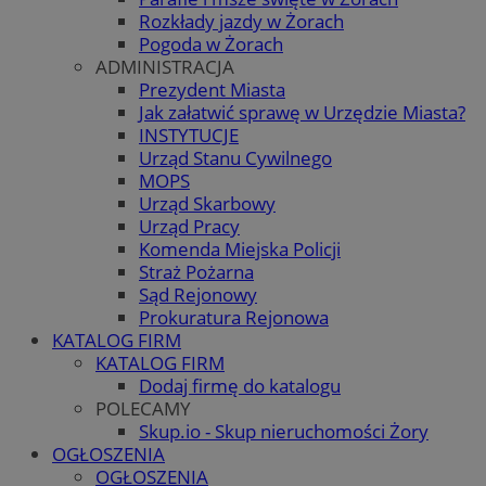
Rozkłady jazdy w Żorach
Pogoda w Żorach
ADMINISTRACJA
Prezydent Miasta
Jak załatwić sprawę w Urzędzie Miasta?
INSTYTUCJE
Urząd Stanu Cywilnego
MOPS
Urząd Skarbowy
Urząd Pracy
Komenda Miejska Policji
Straż Pożarna
Sąd Rejonowy
Prokuratura Rejonowa
KATALOG FIRM
KATALOG FIRM
Dodaj firmę do katalogu
POLECAMY
Skup.io - Skup nieruchomości Żory
OGŁOSZENIA
OGŁOSZENIA