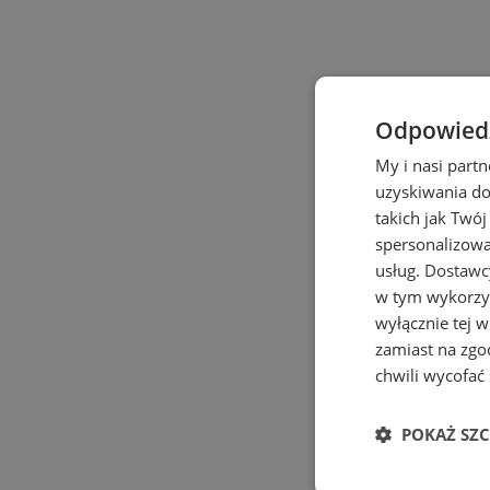
Odpowiedz
My i nasi part
uzyskiwania do
takich jak Twój
spersonalizowan
usług.
Dostawcy
w tym wykorzys
wyłącznie tej 
zamiast na zgo
chwili wycofać
POKAŻ SZ