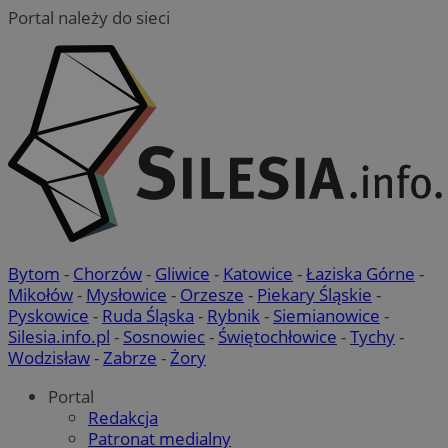
Portal należy do sieci
Bytom
-
Chorzów
-
Gliwice
-
Katowice
-
Łaziska Górne
-
Mikołów
-
Mysłowice
-
Orzesze
-
Piekary Śląskie
-
Pyskowice
-
Ruda Śląska
-
Rybnik
-
Siemianowice
-
Silesia.info.pl
-
Sosnowiec
-
Świętochłowice
-
Tychy
-
Wodzisław
-
Zabrze
-
Żory
Portal
Redakcja
Patronat medialny