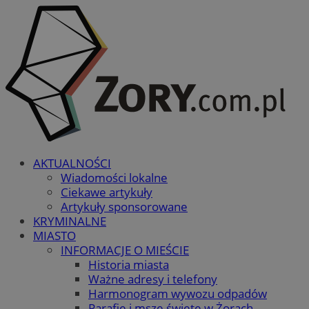
AKTUALNOŚCI
Wiadomości lokalne
Ciekawe artykuły
Artykuły sponsorowane
KRYMINALNE
MIASTO
INFORMACJE O MIEŚCIE
Historia miasta
Ważne adresy i telefony
Harmonogram wywozu odpadów
Parafie i msze święte w Żorach