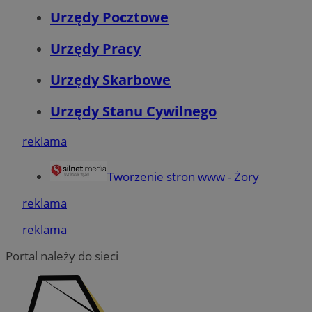
by Amazon)
Urzędy Pocztowe
.rfihub.com
Urzędy Pracy
Urzędy Skarbowe
Urzędy Stanu Cywilnego
reklama
_fbp
2 miesiące 4
Meta Platform Inc.
tygodnie
.zory.com.pl
Tworzenie stron www - Żory
reklama
reklama
ANON_ID
2 miesiące 4
Exponential
tygodnie
Portal należy do sieci
Interactive Inc.
.tribalfusion.com