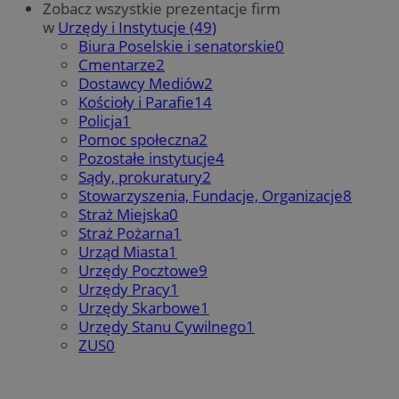
Zobacz wszystkie prezentacje firm
w
Urzędy i Instytucje (49)
Biura Poselskie i senatorskie
0
Cmentarze
2
Dostawcy Mediów
2
Kościoły i Parafie
14
Policja
1
Pomoc społeczna
2
Pozostałe instytucje
4
Sądy, prokuratury
2
Stowarzyszenia, Fundacje, Organizacje
8
Straż Miejska
0
Straż Pożarna
1
Urząd Miasta
1
Urzędy Pocztowe
9
Urzędy Pracy
1
Urzędy Skarbowe
1
Urzędy Stanu Cywilnego
1
ZUS
0