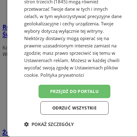
stron trzecich (1845)
mogą również
przetwarzać Twoje dane w tych i innych
celach, w tym wykorzystywać precyzyjne dane
geolokalizacyjne i cechy urządzenia. Twoje
Rój - Kościół pw. Podwyższenia Krzyża
wybory dotyczą wyłącznie tej witryny.
Świętego
Niektórzy dostawcy mogą opierać się na
prawnie uzasadnionym interesie zamiast na
Kościoły i Parafie
zgodzie; masz prawo sprzeciwić się temu w
Wodzisławska, 44-240 Żory
Ustawieniach reklam
. Możesz w każdej chwili
wycofać swoją zgodę w
Ustawieniach plików
cookie
.
Polityka prywatności
PRZEJDŹ DO PORTALU
ODRZUĆ WSZYSTKIE
POKAŻ SZCZEGÓŁY
Żorska Izba Gospodarcza