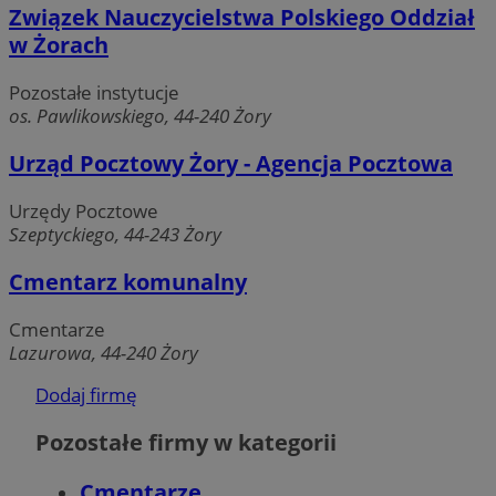
używan
Związek Nauczycielstwa Polskiego Oddział
przech
w Żorach
informac
użytkow
łączeni
przeglą
Pozostałe instytucje
w jedną
os. Pawlikowskiego, 44-240 Żory
użytko
celów
anality
Urząd Pocztowy Żory - Agencja Pocztowa
__kuid
1 tydzień
BidTheater AB
_clsk
1 dzień
Ten plik
Microsoft
.adsby.bidtheatre.com
powiąza
zory.com.pl
Urzędy Pocztowe
oprogr
Microsof
Szeptyckiego, 44-243 Żory
analytic
używan
przech
Cmentarz komunalny
informac
użytkow
łączeni
Cmentarze
YSC
Sesja
Google LLC
przeglą
Lazurowa, 44-240 Żory
.youtube.com
w jedną
użytko
celów
Dodaj firmę
anality
tuuid
.mfadsrvr.com
1 rok
Pozostałe firmy w kategorii
Cmentarze