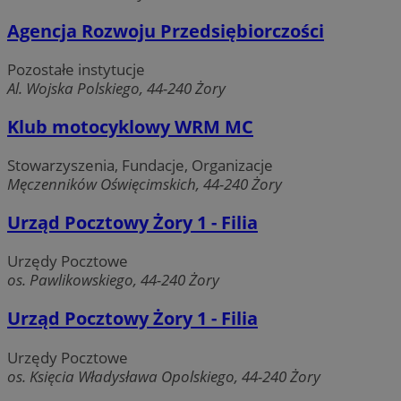
ustat_gid
.ustat.info
1 rok
Ten plik
Agencja Rozwoju Przedsiębiorczości
używan
lidc
1 dzień
Microsoft
zbieran
Corporation
informa
.linkedin.com
Pozostałe instytucje
jak odw
korzysta
Al. Wojska Polskiego, 44-240 Żory
strony
interne
__gads
1 rok
Google LLC
przykład
Klub motocyklowy WRM MC
.zory.com.pl
strony 
najczęśc
odwiedz
Stowarzyszenia, Fundacje, Organizacje
wiadom
Męczenników Oświęcimskich, 44-240 Żory
błędach
odbiera
interne
Urząd Pocztowy Żory 1 - Filia
Informa
mogą b
tuuid
.360yield.com
2 miesiące 4
wykorz
tygodnie
celu po
Urzędy Pocztowe
strony
os. Pawlikowskiego, 44-240 Żory
interne
zrozumi
zaanga
Urząd Pocztowy Żory 1 - Filia
użytkow
_clsk
1 dzień
Ten plik
Microsoft
Urzędy Pocztowe
IDE
1 rok
Google LLC
powiąza
.zory.com.pl
.doubleclick.net
oprogr
os. Księcia Władysława Opolskiego, 44-240 Żory
Microsof
analytic