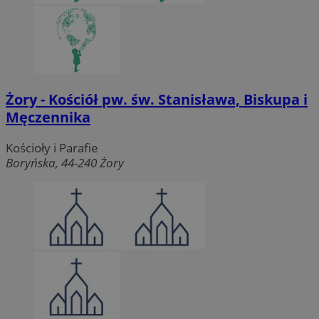
li_gc
5 miesięc
LinkedIn
tygodni
Corporation
.linkedin.com
Żory - Kościół pw. św. Stanisława, Biskupa i
CookieScriptConsent
4 tygodnie 
CookieScript
zory.com.pl
Męczennika
Kościoły i Parafie
Boryńska, 44-240 Żory
Nazwa
Provider
/
Dome