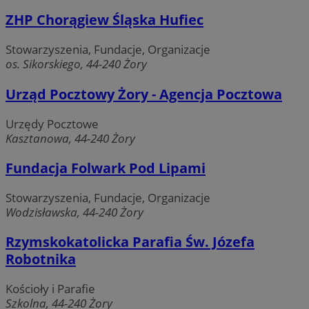
śledzeni
raporto
ZHP Chorągiew Śląska Hufiec
temat d
użytko
stronie
Stowarzyszenia, Fundacje, Organizacje
interne
os. Sikorskiego, 44-240 Żory
wskaźn
wydajno
tuuid_lu
.mfadsrvr.com
1 rok
reklamy
Urząd Pocztowy Żory - Agencja Pocztowa
gromadz
takie j
jaki uż
wszedł 
Urzędy Pocztowe
interne
Kasztanowa, 44-240 Żory
sposób 
interakcj
witryny
Fundacja Folwark Pod Lipami
__eoi
.zory.com.pl
5 miesięcy 4
Ten plik
tygodnie
używan
Stowarzyszenia, Fundacje, Organizacje
nagryw
zaanga
Wodzisławska, 44-240 Żory
użytkow
interakc
interne
Rzymskokatolicka Parafia Św. Józefa
_tracker
.travelaudience.com
1 rok 1 miesiąc
pomaga
Robotnika
popraw
doświad
użytkow
analizo
Kościoły i Parafie
wydajno
Szkolna, 44-240 Żory
interne