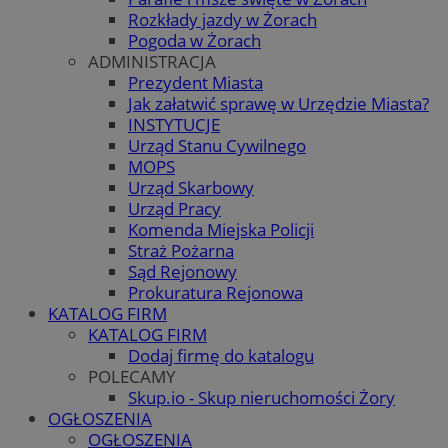
Rozkłady jazdy w Żorach
Pogoda w Żorach
ADMINISTRACJA
Prezydent Miasta
Jak załatwić sprawę w Urzędzie Miasta?
INSTYTUCJE
Urząd Stanu Cywilnego
MOPS
Urząd Skarbowy
Urząd Pracy
Komenda Miejska Policji
Straż Pożarna
Sąd Rejonowy
Prokuratura Rejonowa
KATALOG FIRM
KATALOG FIRM
Dodaj firmę do katalogu
POLECAMY
Skup.io - Skup nieruchomości Żory
OGŁOSZENIA
OGŁOSZENIA