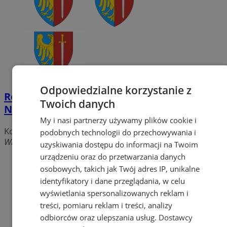
Odpowiedzialne korzystanie z
Rowień - Kościół pw. Niepokalanego Serca
Twoich danych
Najświętszej Maryi Panny
My i nasi partnerzy używamy plików cookie i
Kościoły i Parafie
podobnych technologii do przechowywania i
Wiśniowa, 44-240 Żory
uzyskiwania dostępu do informacji na Twoim
urządzeniu oraz do przetwarzania danych
osobowych, takich jak Twój adres IP, unikalne
identyfikatory i dane przeglądania, w celu
wyświetlania spersonalizowanych reklam i
treści, pomiaru reklam i treści, analizy
odbiorców oraz ulepszania usług.
Dostawcy