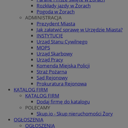
Rozkłady jazdy w Żorach
Pogoda w Żorach
ADMINISTRACJA
Prezydent Miasta
Jak załatwić sprawę w Urzędzie Miasta?
INSTYTUCJE
Urząd Stanu Cywilnego
MOPS
Urząd Skarbowy
Urząd Pracy
Komenda Miejska Policji
Straż Pożarna
Sąd Rejonowy
Prokuratura Rejonowa
KATALOG FIRM
KATALOG FIRM
Dodaj firmę do katalogu
POLECAMY
Skup.io - Skup nieruchomości Żory
OGŁOSZENIA
OGŁOSZENIA