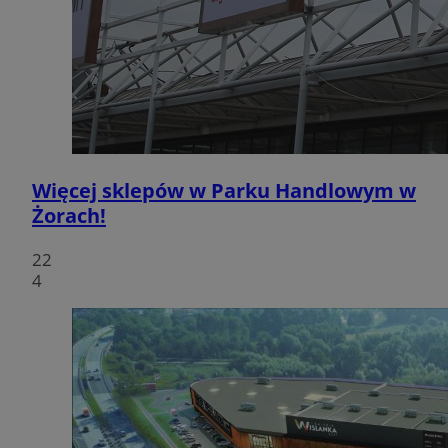
Więcej sklepów w Parku Handlowym w
Żorach!
22
4