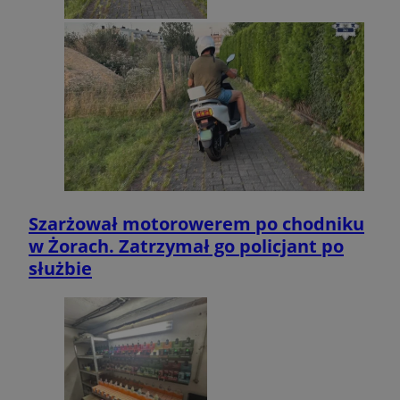
Szarżował motorowerem po chodniku
w Żorach. Zatrzymał go policjant po
służbie