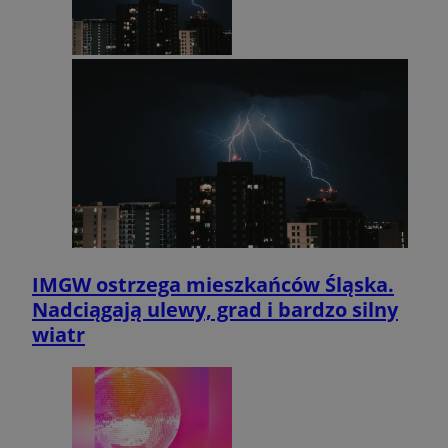
IMGW ostrzega mieszkańców Śląska.
Nadciągają ulewy, grad i bardzo silny
wiatr