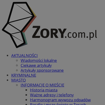
AKTUALNOŚCI
Wiadomości lokalne
Ciekawe artykuły
Artykuły sponsorowane
KRYMINALNE
MIASTO
INFORMACJE O MIEŚCIE
Historia miasta
Ważne adresy i telefony
Harmonogram wywozu odpadów
Parafie i msze święte w Żorach