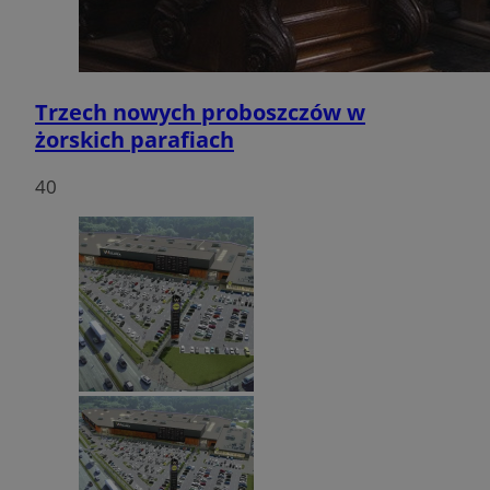
Trzech nowych proboszczów w
żorskich parafiach
40