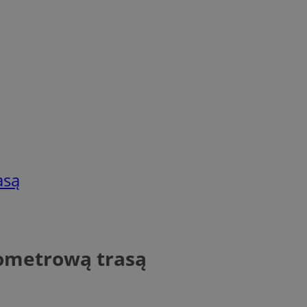
asą
lometrową trasą