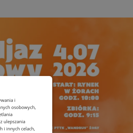
ywania i
danych osobowych,
etlania
az ulepszania
 i innych celach,