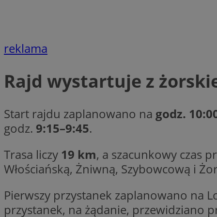
SessID
QeSessID
MvSessID
reklama
__cf_bm
Rajd wystartuje z żorsk
suid
Start rajdu zaplanowano na
godz. 10:0
INGRESSCOOKIE
godz.
9:15–9:45
.
euds
Trasa liczy
19 km
, a szacunkowy czas p
Włościańską, Żniwną, Szybowcową i Żor
VISITOR_PRIVACY_
Pierwszy przystanek zaplanowano na Lo
przystanek, na żądanie, przewidziano pr