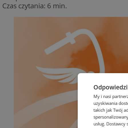
Czas czytania: 6 min.
Odpowiedzia
My i nasi partne
uzyskiwania dost
takich jak Twój a
spersonalizowanyc
usług.
Dostawcy s