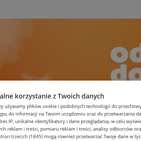
lne korzystanie z Twoich danych
rzy używamy plików cookie i podobnych technologii do przechow
ępu do informacji na Twoim urządzeniu oraz do przetwarzania 
dres IP, unikalne identyfikatory i dane przeglądania, w celu wyświ
h reklam i treści, pomiaru reklam i treści, analizy odbiorców or
tron trzecich (1845)
mogą również przetwarzać Twoje dane w tych