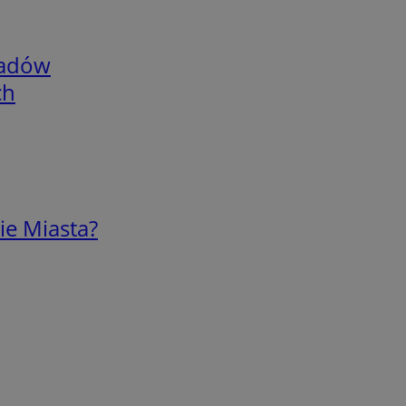
adów
ch
ie Miasta?