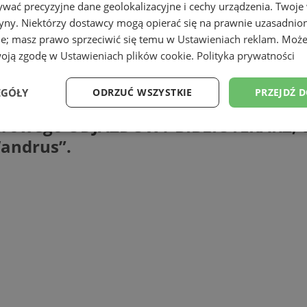
wać precyzyjne dane geolokalizacyjne i cechy urządzenia. Twoje
tryny. Niektórzy dostawcy mogą opierać się na prawnie uzasadnio
ie; masz prawo sprzeciwić się temu w
Ustawieniach reklam
. Może
woją zgodę w
Ustawieniach plików cookie
.
Polityka prywatności
EGÓŁY
ODRZUĆ WSZYSTKIE
PRZEJDŹ 
łączą się w jednej wakacyjnej wyprawie
werowego ODJAZDOWY BIBLIOTEKARZ, o
Wydajność
Targetowanie
Funkcjonalność
Ni
Wandrus”.
ezbędne
Wydajność
Targetowanie
Funkcjonalność
Niesklasyfikow
ie umożliwiają korzystanie z podstawowych funkcji strony internetowej, takich jak log
Bez niezbędnych plików cookie nie można prawidłowo korzystać ze strony internetowe
Okres
Provider
/
Domena
Opis
przechowywania