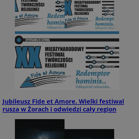
Jubileusz Fide et Amore. Wielki festiwal
rusza w Żorach i odwiedzi cały region