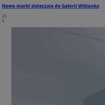
Nowe marki dołączają do Galerii Wiślanka
23
4