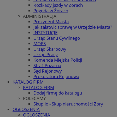
Rozkłady jazdy w Żorach
Pogoda w Żorach
ADMINISTRACJA
Prezydent Miasta
Jak załatwić sprawę w Urzędzie Miasta?
INSTYTUCJE
Urząd Stanu Cywilnego
MOPS
Urząd Skarbowy
Urząd Pracy
Komenda Miejska Policji
Straż Pożarna
Sąd Rejonowy
Prokuratura Rejonowa
KATALOG FIRM
KATALOG FIRM
Dodaj firmę do katalogu
POLECAMY
Skup.io - Skup nieruchomości Żory
OGŁOSZENIA
OGŁOSZENIA