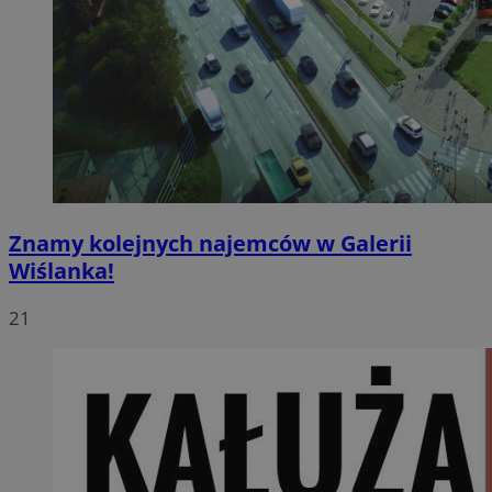
Znamy kolejnych najemców w Galerii
Wiślanka!
21