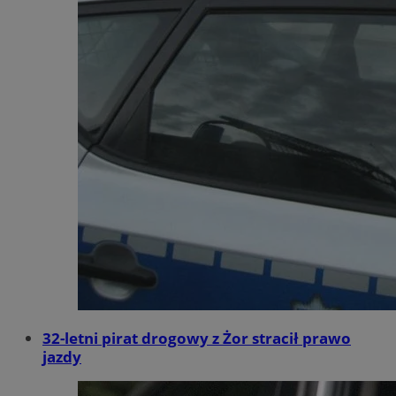
32-letni pirat drogowy z Żor stracił prawo
jazdy