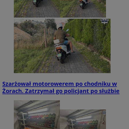
Szarżował motorowerem po chodniku w
Żorach. Zatrzymał go policjant po służbie