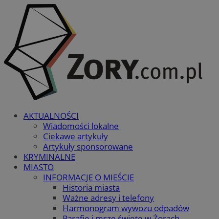
AKTUALNOŚCI
Wiadomości lokalne
Ciekawe artykuły
Artykuły sponsorowane
KRYMINALNE
MIASTO
INFORMACJE O MIEŚCIE
Historia miasta
Ważne adresy i telefony
Harmonogram wywozu odpadów
Parafie i msze święte w Żorach