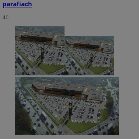
parafiach
40