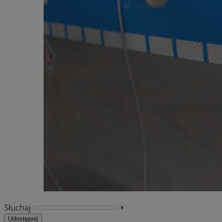
Słuchaj
⏵︎
Udostępnij