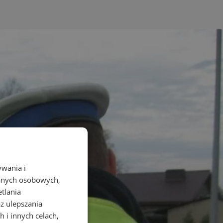
ywania i
danych osobowych,
etlania
az ulepszania
 i innych celach,