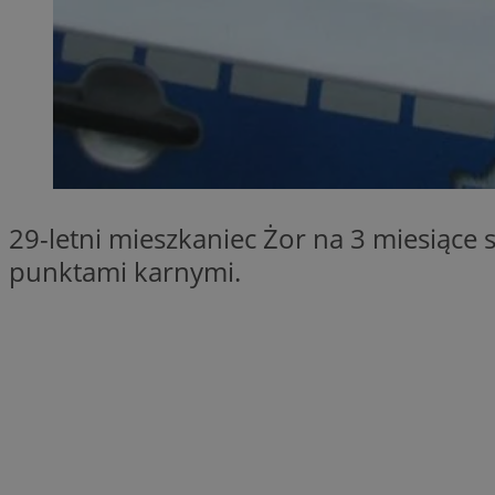
SessID
QeSessID
MvSessID
__cf_bm
suid
29-letni mieszkaniec Żor na 3 miesiące 
INGRESSCOOKIE
punktami karnymi.
euds
VISITOR_PRIVACY_