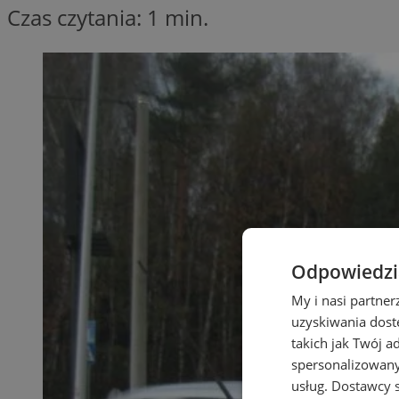
Czas czytania: 1 min.
Odpowiedzia
My i nasi partne
uzyskiwania dost
takich jak Twój a
spersonalizowanyc
usług.
Dostawcy s