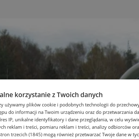
lne korzystanie z Twoich danych
rzy używamy plików cookie i podobnych technologii do przechow
ępu do informacji na Twoim urządzeniu oraz do przetwarzania 
dres IP, unikalne identyfikatory i dane przeglądania, w celu wyświ
h reklam i treści, pomiaru reklam i treści, analizy odbiorców or
tron trzecich (1845)
mogą również przetwarzać Twoje dane w tych