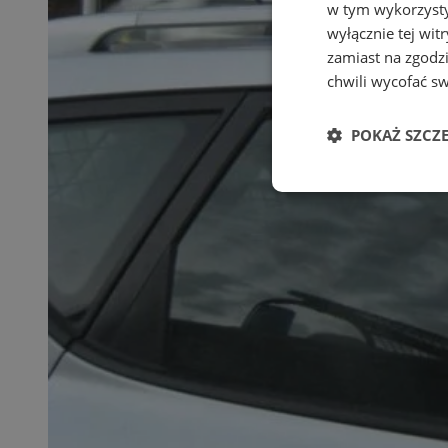
w tym wykorzysty
wyłącznie tej wi
zamiast na zgodz
chwili wycofać s
POKAŻ SZCZ
Niezbędne
Ni
Niezbędne pliki cook
zarządzanie kontem. 
Nazwa