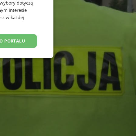
 wybory dotyczą
nym interesie
sz w każdej
DO PORTALU
esklasyfikowane
ane
owanie użytkownika i
j.