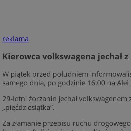
li_gc
reklama
CookieScriptConse
Kierowca volkswagena jechał 
W piątek przed południem informowaliś
Nazwa
Nazwa
samego dnia, po godzinie 16.00 na Alei
Nazwa
gid_CAESEEbgrCsX
_ga_L2744325BY
__mguid_
tt_viewer
29-letni żorzanin jechał volkswagenem
_ga
„pięćdziesiątka”.
DSID
Za złamanie przepisu ruchu drogowego
ADKUID