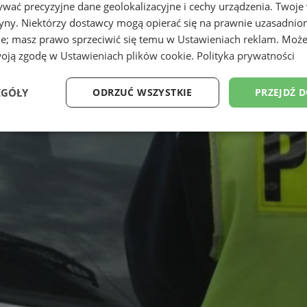
wać precyzyjne dane geolokalizacyjne i cechy urządzenia. Twoje
tryny. Niektórzy dostawcy mogą opierać się na prawnie uzasadnio
ie; masz prawo sprzeciwić się temu w
Ustawieniach reklam
. Może
woją zgodę w
Ustawieniach plików cookie
.
Polityka prywatności
EGÓŁY
ODRZUĆ WSZYSTKIE
PRZEJDŹ 
Wydajność
Targetowanie
Funkcjonalność
Ni
ezbędne
Wydajność
Targetowanie
Funkcjonalność
Niesklasyfikow
ie umożliwiają korzystanie z podstawowych funkcji strony internetowej, takich jak log
Bez niezbędnych plików cookie nie można prawidłowo korzystać ze strony internetowe
Okres
Provider
/
Domena
Opis
przechowywania