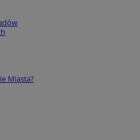
adów
ch
ie Miasta?