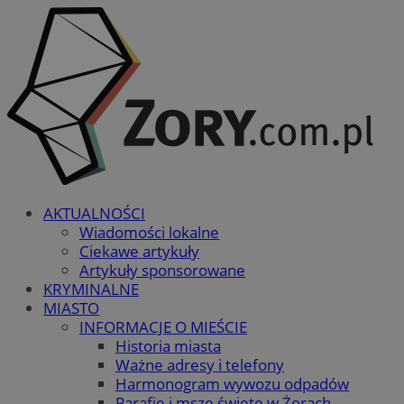
AKTUALNOŚCI
Wiadomości lokalne
Ciekawe artykuły
Artykuły sponsorowane
KRYMINALNE
MIASTO
INFORMACJE O MIEŚCIE
Historia miasta
Ważne adresy i telefony
Harmonogram wywozu odpadów
Parafie i msze święte w Żorach