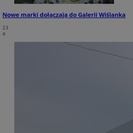
Nowe marki dołączają do Galerii Wiślanka
23
4