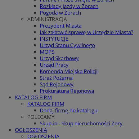
Rozkłady jazdy w Żorach
Pogoda w Żorach
ADMINISTRACJA
Prezydent Miasta
Jak załatwić sprawę w Urzędzie Miasta?
INSTYTUCJE
Urząd Stanu Cywilnego
MOPS
Urząd Skarbowy
Urząd Pracy
Komenda Miejska Policji
Straż Pożarna
Sąd Rejonowy
Prokuratura Rejonowa
KATALOG FIRM
KATALOG FIRM
Dodaj firmę do katalogu
POLECAMY
Skup.io - Skup nieruchomości Żory
OGŁOSZENIA
OGŁOSZENIA