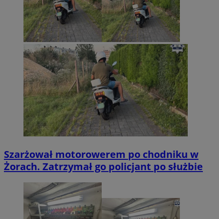
Szarżował motorowerem po chodniku w
Żorach. Zatrzymał go policjant po służbie