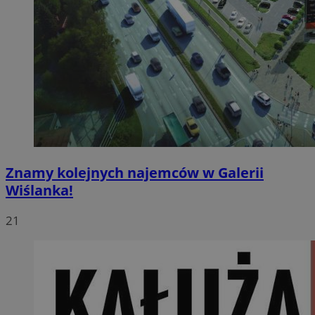
Znamy kolejnych najemców w Galerii
Wiślanka!
21