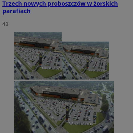
Trzech nowych proboszczów w żorskich
parafiach
40