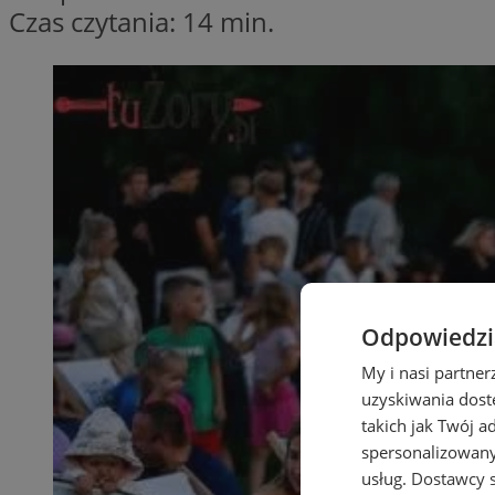
Czas czytania: 14 min.
Odpowiedzia
My i nasi partne
uzyskiwania dost
takich jak Twój a
spersonalizowanyc
usług.
Dostawcy s