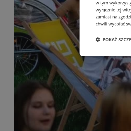
w tym wykorzysty
wyłącznie tej wi
zamiast na zgodz
chwili wycofać s
POKAŻ SZCZ
Niezbędne
Ni
Niezbędne pliki cook
zarządzanie kontem. 
Nazwa