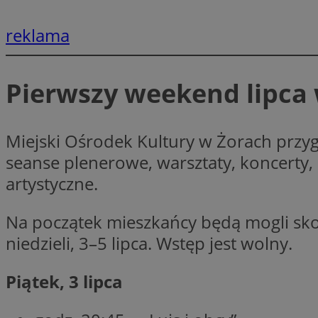
reklama
li_gc
Pierwszy weekend lipca 
CookieScriptConse
Miejski Ośrodek Kultury w Żorach przyg
seanse plenerowe, warsztaty, koncerty,
artystyczne.
Nazwa
Nazwa
Nazwa
gid_CAESEEbgrCsX
Na początek mieszkańcy będą mogli sko
_ga_L2744325BY
__mguid_
tt_viewer
niedzieli, 3–5 lipca. Wstęp jest wolny.
_ga
DSID
Piątek, 3 lipca
ADKUID