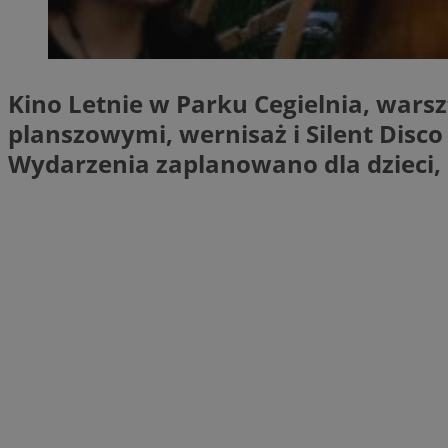
SessID
QeSessID
MvSessID
Kino Letnie w Parku Cegielnia, wars
__cf_bm
planszowymi, wernisaż i Silent Disco
Wydarzenia zaplanowano dla dzieci, 
suid
INGRESSCOOKIE
euds
VISITOR_PRIVACY_