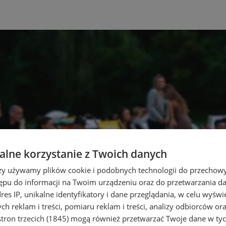
lne korzystanie z Twoich danych
rzy używamy plików cookie i podobnych technologii do przechow
ępu do informacji na Twoim urządzeniu oraz do przetwarzania 
dres IP, unikalne identyfikatory i dane przeglądania, w celu wyświ
h reklam i treści, pomiaru reklam i treści, analizy odbiorców or
tron trzecich (1845)
mogą również przetwarzać Twoje dane w tych