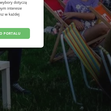
 wybory dotyczą
nym interesie
sz w każdej
DO PORTALU
esklasyfikowane
ane
owanie użytkownika i
j.