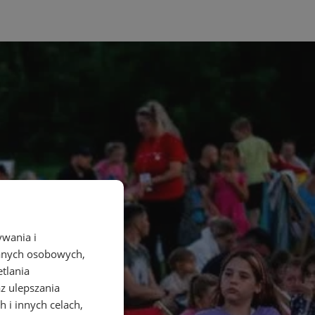
ywania i
danych osobowych,
etlania
az ulepszania
 i innych celach,