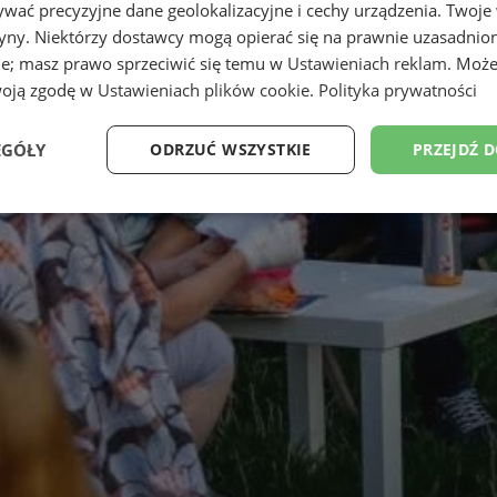
wać precyzyjne dane geolokalizacyjne i cechy urządzenia. Twoje
tryny. Niektórzy dostawcy mogą opierać się na prawnie uzasadnio
ie; masz prawo sprzeciwić się temu w
Ustawieniach reklam
. Może
woją zgodę w
Ustawieniach plików cookie
.
Polityka prywatności
EGÓŁY
ODRZUĆ WSZYSTKIE
PRZEJDŹ 
Wydajność
Targetowanie
Funkcjonalność
Ni
ezbędne
Wydajność
Targetowanie
Funkcjonalność
Niesklasyfikow
ie umożliwiają korzystanie z podstawowych funkcji strony internetowej, takich jak log
Bez niezbędnych plików cookie nie można prawidłowo korzystać ze strony internetowe
Okres
Provider
/
Domena
Opis
przechowywania