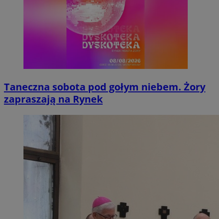
Taneczna sobota pod gołym niebem. Żory
zapraszają na Rynek