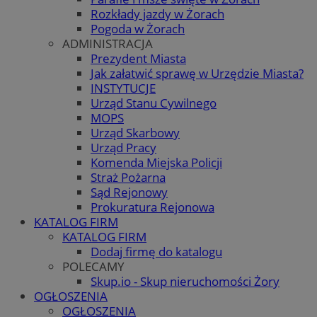
Rozkłady jazdy w Żorach
Pogoda w Żorach
ADMINISTRACJA
Prezydent Miasta
Jak załatwić sprawę w Urzędzie Miasta?
INSTYTUCJE
Urząd Stanu Cywilnego
MOPS
Urząd Skarbowy
Urząd Pracy
Komenda Miejska Policji
Straż Pożarna
Sąd Rejonowy
Prokuratura Rejonowa
KATALOG FIRM
KATALOG FIRM
Dodaj firmę do katalogu
POLECAMY
Skup.io - Skup nieruchomości Żory
OGŁOSZENIA
OGŁOSZENIA