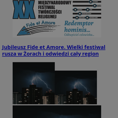
Jubileusz Fide et Amore. Wielki festiwal
rusza w Żorach i odwiedzi cały region