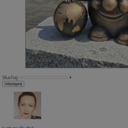
Słuchaj
⏵︎
Udostępnij