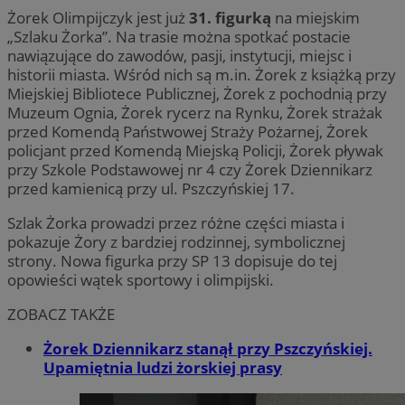
Żorek Olimpijczyk jest już
31. figurką
na miejskim
„Szlaku Żorka”. Na trasie można spotkać postacie
nawiązujące do zawodów, pasji, instytucji, miejsc i
historii miasta. Wśród nich są m.in. Żorek z książką przy
Miejskiej Bibliotece Publicznej, Żorek z pochodnią przy
Muzeum Ognia, Żorek rycerz na Rynku, Żorek strażak
przed Komendą Państwowej Straży Pożarnej, Żorek
policjant przed Komendą Miejską Policji, Żorek pływak
przy Szkole Podstawowej nr 4 czy Żorek Dziennikarz
przed kamienicą przy ul. Pszczyńskiej 17.
Szlak Żorka prowadzi przez różne części miasta i
pokazuje Żory z bardziej rodzinnej, symbolicznej
strony. Nowa figurka przy SP 13 dopisuje do tej
opowieści wątek sportowy i olimpijski.
ZOBACZ TAKŻE
Żorek Dziennikarz stanął przy Pszczyńskiej.
Upamiętnia ludzi żorskiej prasy