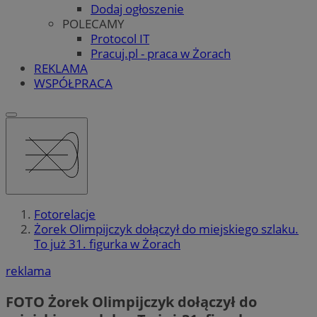
Dodaj ogłoszenie
POLECAMY
Protocol IT
Pracuj.pl - praca w Żorach
REKLAMA
WSPÓŁPRACA
Fotorelacje
Żorek Olimpijczyk dołączył do miejskiego szlaku.
To już 31. figurka w Żorach
reklama
FOTO
Żorek Olimpijczyk dołączył do