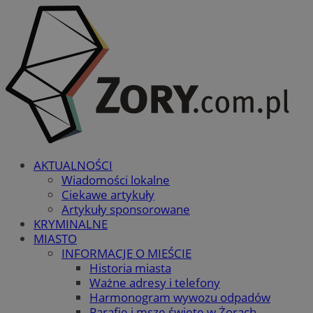
AKTUALNOŚCI
Wiadomości lokalne
Ciekawe artykuły
Artykuły sponsorowane
KRYMINALNE
MIASTO
INFORMACJE O MIEŚCIE
Historia miasta
Ważne adresy i telefony
Harmonogram wywozu odpadów
Parafie i msze święte w Żorach