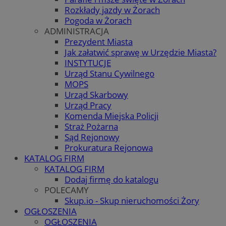
Rozkłady jazdy w Żorach
Pogoda w Żorach
ADMINISTRACJA
Prezydent Miasta
Jak załatwić sprawę w Urzędzie Miasta?
INSTYTUCJE
Urząd Stanu Cywilnego
MOPS
Urząd Skarbowy
Urząd Pracy
Komenda Miejska Policji
Straż Pożarna
Sąd Rejonowy
Prokuratura Rejonowa
KATALOG FIRM
KATALOG FIRM
Dodaj firmę do katalogu
POLECAMY
Skup.io - Skup nieruchomości Żory
OGŁOSZENIA
OGŁOSZENIA