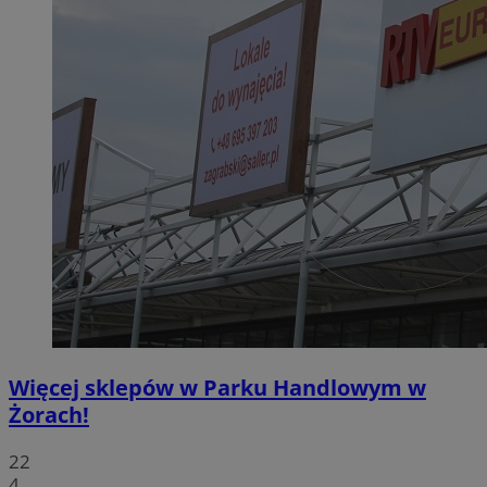
Więcej sklepów w Parku Handlowym w
Żorach!
22
4