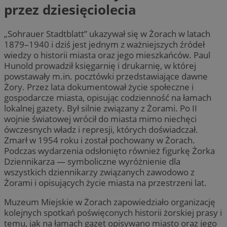
przez dziesięciolecia
„Sohrauer Stadtblatt” ukazywał się w Żorach w latach
1879–1940 i dziś jest jednym z ważniejszych źródeł
wiedzy o historii miasta oraz jego mieszkańców. Paul
Hunold prowadził księgarnię i drukarnię, w której
powstawały m.in. pocztówki przedstawiające dawne
Żory. Przez lata dokumentował życie społeczne i
gospodarcze miasta, opisując codzienność na łamach
lokalnej gazety. Był silnie związany z Żorami. Po II
wojnie światowej wrócił do miasta mimo niechęci
ówczesnych władz i represji, których doświadczał.
Zmarł w 1954 roku i został pochowany w Żorach.
Podczas wydarzenia odsłonięto również figurkę Żorka
Dziennikarza — symboliczne wyróżnienie dla
wszystkich dziennikarzy związanych zawodowo z
Żorami i opisujących życie miasta na przestrzeni lat.
Muzeum Miejskie w Żorach zapowiedziało organizację
kolejnych spotkań poświęconych historii żorskiej prasy i
temu, jak na łamach gazet opisywano miasto oraz jego