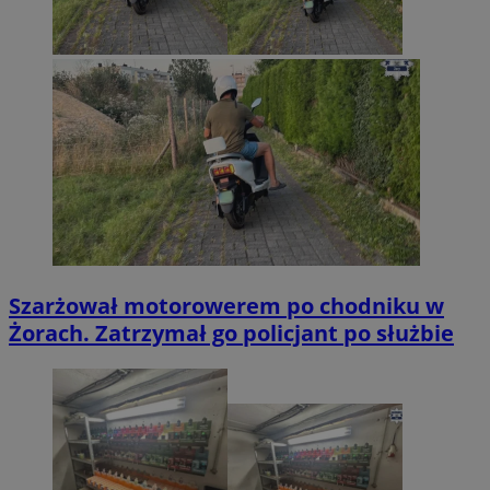
Szarżował motorowerem po chodniku w
Żorach. Zatrzymał go policjant po służbie