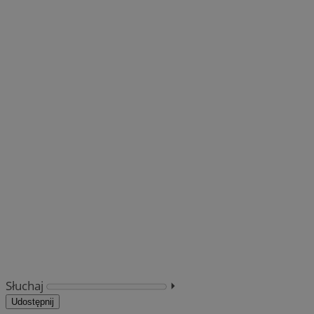
Słuchaj
⏵︎
Udostępnij