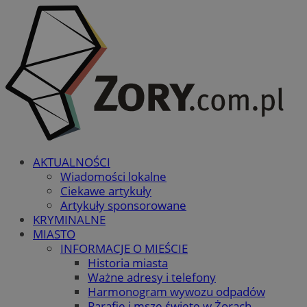
AKTUALNOŚCI
Wiadomości lokalne
Ciekawe artykuły
Artykuły sponsorowane
KRYMINALNE
MIASTO
INFORMACJE O MIEŚCIE
Historia miasta
Ważne adresy i telefony
Harmonogram wywozu odpadów
Parafie i msze święte w Żorach