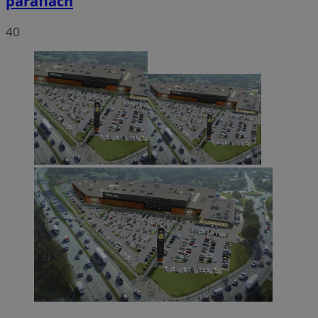
parafiach
40