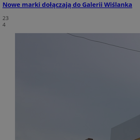
Nowe marki dołączają do Galerii Wiślanka
23
4