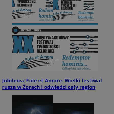
Jubileusz Fide et Amore. Wielki festiwal
rusza w Żorach i odwiedzi cały region