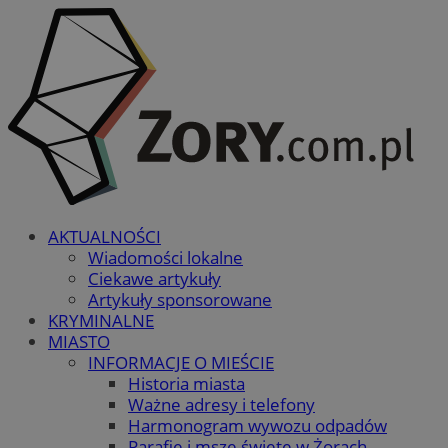
AKTUALNOŚCI
Wiadomości lokalne
Ciekawe artykuły
Artykuły sponsorowane
KRYMINALNE
MIASTO
INFORMACJE O MIEŚCIE
Historia miasta
Ważne adresy i telefony
Harmonogram wywozu odpadów
Parafie i msze święte w Żorach