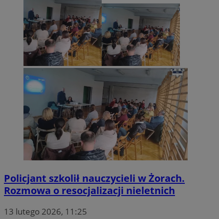
tuuid_lu
.360yield.com
2 miesiące 4
tygodnie
ruds
Sesja
Amazon.com Inc.
.rfihub.com
Policjant szkolił nauczycieli w Żorach.
Rozmowa o resocjalizacji nieletnich
13 lutego 2026, 11:25
eud
1 rok
Rocket Fuel (Sizmek