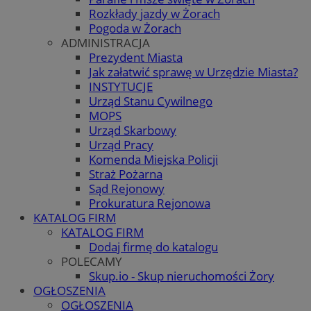
Rozkłady jazdy w Żorach
Pogoda w Żorach
ADMINISTRACJA
Prezydent Miasta
Jak załatwić sprawę w Urzędzie Miasta?
INSTYTUCJE
Urząd Stanu Cywilnego
MOPS
Urząd Skarbowy
Urząd Pracy
Komenda Miejska Policji
Straż Pożarna
Sąd Rejonowy
Prokuratura Rejonowa
KATALOG FIRM
KATALOG FIRM
Dodaj firmę do katalogu
POLECAMY
Skup.io - Skup nieruchomości Żory
OGŁOSZENIA
OGŁOSZENIA