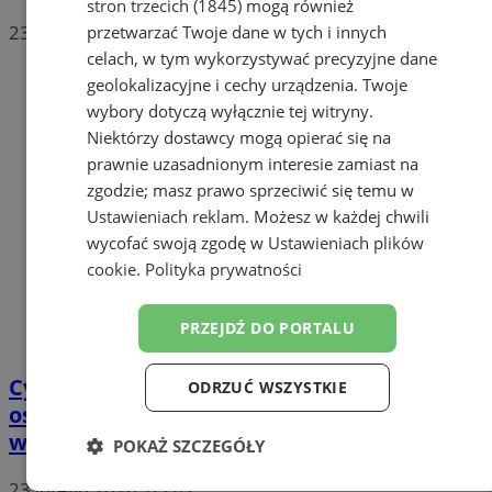
stron trzecich (1845)
mogą również
23 lutego 2026, 12:07
przetwarzać Twoje dane w tych i innych
celach, w tym wykorzystywać precyzyjne dane
geolokalizacyjne i cechy urządzenia. Twoje
wybory dotyczą wyłącznie tej witryny.
Niektórzy dostawcy mogą opierać się na
prawnie uzasadnionym interesie zamiast na
zgodzie; masz prawo sprzeciwić się temu w
Ustawieniach reklam
. Możesz w każdej chwili
wycofać swoją zgodę w
Ustawieniach plików
cookie
.
Polityka prywatności
PRZEJDŹ DO PORTALU
Cyberoszuści znów atakują. Śląska policja
ODRZUĆ WSZYSTKIE
ostrzega przed fałszywymi SMS-ami i
wyłudzeniami BLIK
POKAŻ SZCZEGÓŁY
23 lutego 2026, 09:42