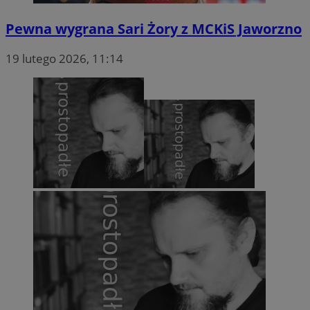
VISITOR_PRIVACY_METADATA
5 miesięc
YouTube
tygodni
.youtube.com
Pewna wygrana Sari Żory z MCKiS Jaworzno
19 lutego 2026, 11:14