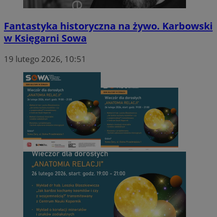
li_gc
5 miesięc
LinkedIn
Fantastyka historyczna na żywo. Karbowski
tygodni
Corporation
.linkedin.com
w Księgarni Sowa
19 lutego 2026, 10:51
CookieScriptConsent
4 tygodnie 
CookieScript
zory.com.pl
Nazwa
Provider
/
Dome