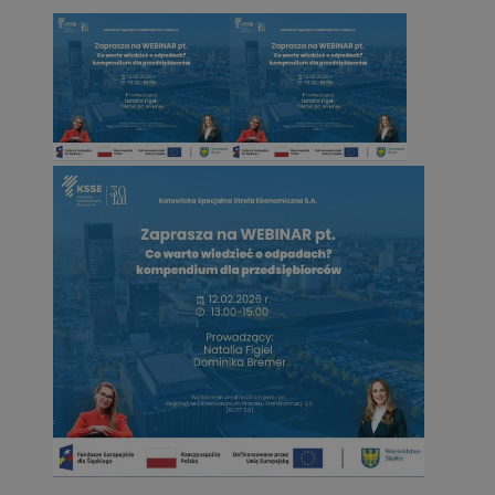
by Amazon)
.rfihub.com
_fbp
2 miesiące 4
Meta Platform Inc.
tygodnie
.zory.com.pl
ANON_ID
2 miesiące 4
Exponential
tygodnie
Interactive Inc.
.tribalfusion.com