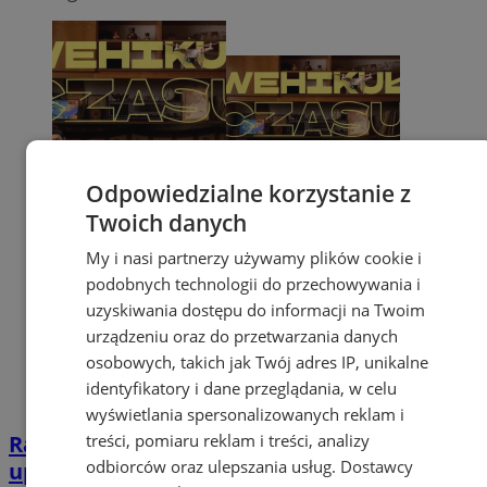
Odpowiedzialne korzystanie z
Twoich danych
My i nasi partnerzy używamy plików cookie i
podobnych technologii do przechowywania i
uzyskiwania dostępu do informacji na Twoim
urządzeniu oraz do przetwarzania danych
osobowych, takich jak Twój adres IP, unikalne
identyfikatory i dane przeglądania, w celu
wyświetlania spersonalizowanych reklam i
treści, pomiaru reklam i treści, analizy
Rafał Rutkowski wystąpi w Żorach. Stand-
odbiorców oraz ulepszania usług.
Dostawcy
up „Wehikuł czasu” już w marcu