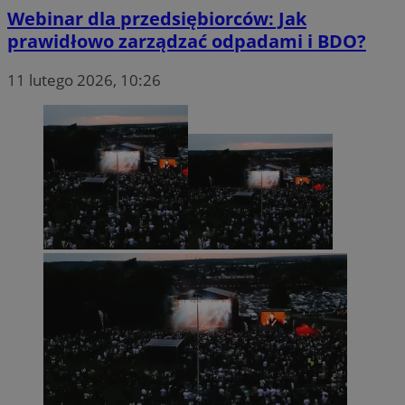
Webinar dla przedsiębiorców: Jak
prawidłowo zarządzać odpadami i BDO?
11 lutego 2026, 10:26
OAID
1 rok
OpenX Technologies
Inc.
reklama.silnet.pl
bcookie
1 rok
Microsoft
Corporation
.linkedin.com