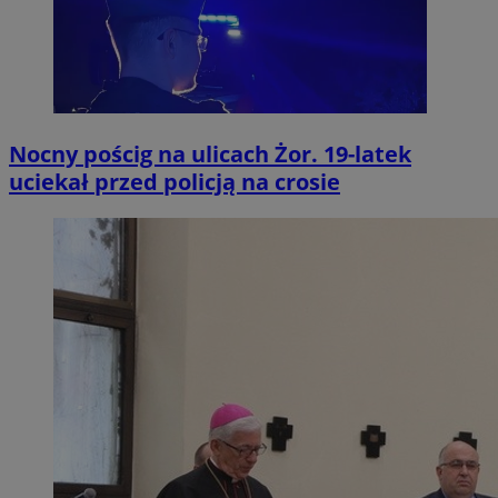
Nocny pościg na ulicach Żor. 19-latek
uciekał przed policją na crosie