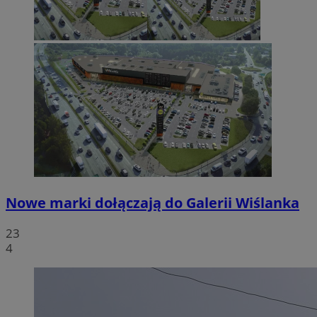
Nowe marki dołączają do Galerii Wiślanka
23
4