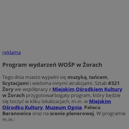
reklama
Program wydarzeń WOŚP w Żorach
Tego dnia miasto wypełni się
muzyką
,
tańcem
,
licytacjami
i wieloma innymi atrakcjami. Sztab
#321
Żory
we współpracy z
Miejskim Ośrodkiem Kultury
w Żorach
przygotował bogaty program, który będzie
się toczyć w kilku lokalizacjach, m.in. w
Miejskim
Ośrodku Kultury
,
Muzeum Ognia
,
Pałacu
Baranowice
oraz na
scenie plenerowej
. W programie
m.in.: