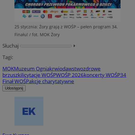
25 stycznia: Żory grają z WOŚP – pełen program 34.
Finału! / fot. MOK Żory
Słuchaj
⏵︎
Tagi:
MOK
Muzeum Ognia
krwiodawstwo
zdrowe
brzuszki
licytacje WOŚP
WOŚP 2026
koncerty WOŚP
34
Finał WOŚP
akcje charytatywne
Udostępnij