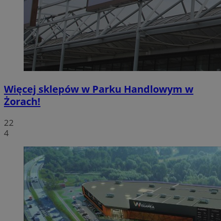
Więcej sklepów w Parku Handlowym w
Żorach!
22
4