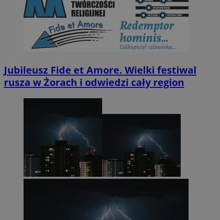
Jubileusz Fide et Amore. Wielki festiwal
rusza w Żorach i odwiedzi cały region