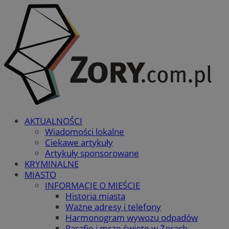
AKTUALNOŚCI
Wiadomości lokalne
Ciekawe artykuły
Artykuły sponsorowane
KRYMINALNE
MIASTO
INFORMACJE O MIEŚCIE
Historia miasta
Ważne adresy i telefony
Harmonogram wywozu odpadów
Parafie i msze święte w Żorach