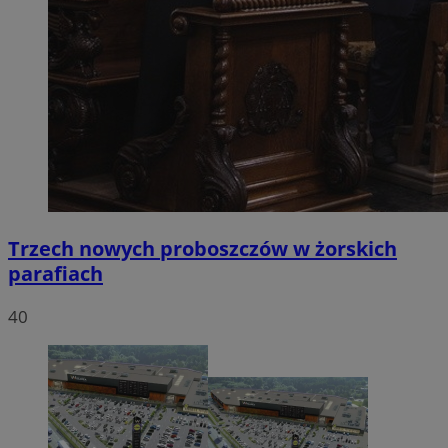
Trzech nowych proboszczów w żorskich
parafiach
40