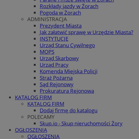
Rozkłady jazdy w Żorach
Pogoda w Żorach
ADMINISTRACJA
Prezydent Miasta
Jak załatwić sprawę w Urzędzie Miasta?
INSTYTUCJE
Urząd Stanu Cywilnego
MOPS
Urząd Skarbowy
Urząd Pracy
Komenda Miejska Policji
Straż Pożarna
Sąd Rejonowy
Prokuratura Rejonowa
KATALOG FIRM
KATALOG FIRM
Dodaj firmę do katalogu
POLECAMY
Skup.io - Skup nieruchomości Żory
OGŁOSZENIA
OGŁOSZENIA