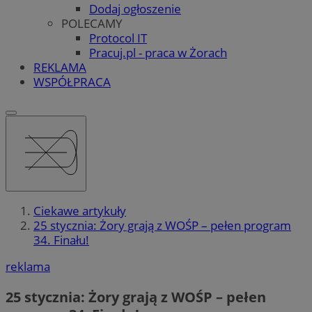
Dodaj ogłoszenie
POLECAMY
Protocol IT
Pracuj.pl - praca w Żorach
REKLAMA
WSPÓŁPRACA
Ciekawe artykuły
25 stycznia: Żory grają z WOŚP – pełen program
34. Finału!
reklama
25 stycznia: Żory grają z WOŚP – pełen