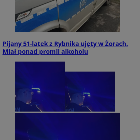
Pijany 51-latek z Rybnika ujęty w Żorach.
Miał ponad promil alkoholu