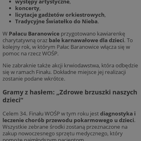
występy artystyczne
,
koncerty
,
licytacje gadżetów orkiestrowych
,
Tradycyjne Światełko do Nieba
.
W
Pałacu Baranowice
przygotowano kawiarenkę
charytatywną oraz
bale karnawałowe dla dzieci
. To
kolejny rok, w którym Pałac Baranowice włącza się w
pomoc na rzecz WOŚP.
Nie zabraknie także akcji krwiodawstwa, która odbędzie
się w ramach Finału. Dokładne miejsce jej realizacji
zostanie podane wkrótce.
Gramy z hasłem: „
Zdrowe brzuszki naszych
dzieci
”
Celem 34. Finału WOŚP w tym roku jest
diagnostyka i
leczenie chorób przewodu pokarmowego u dzieci
.
Wszystkie zebrane środki zostaną przeznaczone na
zakup nowoczesnego sprzętu medycznego, który
pomoże najmłodszym pacjentom.