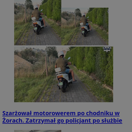
Szarżował motorowerem po chodniku w
Żorach. Zatrzymał go policjant po służbie