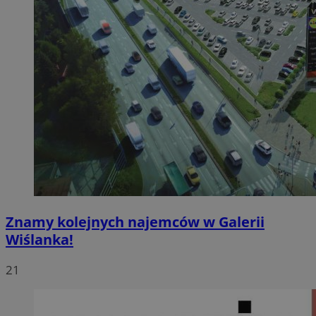
Znamy kolejnych najemców w Galerii
Wiślanka!
21