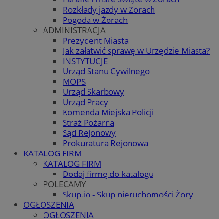
Rozkłady jazdy w Żorach
Pogoda w Żorach
ADMINISTRACJA
Prezydent Miasta
Jak załatwić sprawę w Urzędzie Miasta?
INSTYTUCJE
Urząd Stanu Cywilnego
MOPS
Urząd Skarbowy
Urząd Pracy
Komenda Miejska Policji
Straż Pożarna
Sąd Rejonowy
Prokuratura Rejonowa
KATALOG FIRM
KATALOG FIRM
Dodaj firmę do katalogu
POLECAMY
Skup.io - Skup nieruchomości Żory
OGŁOSZENIA
OGŁOSZENIA