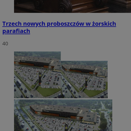
Trzech nowych proboszczów w żorskich
parafiach
40