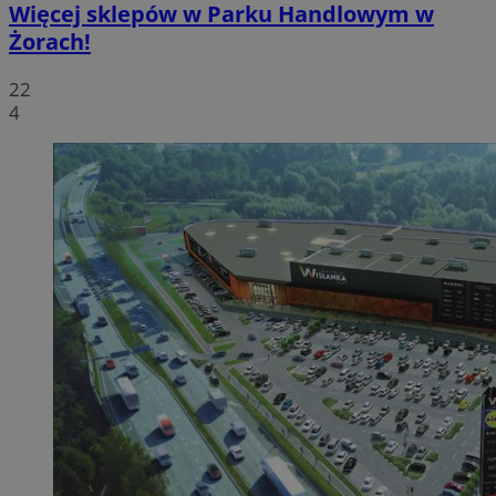
Więcej sklepów w Parku Handlowym w
Żorach!
22
4