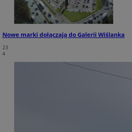
Nowe marki dołączają do Galerii Wiślanka
23
4