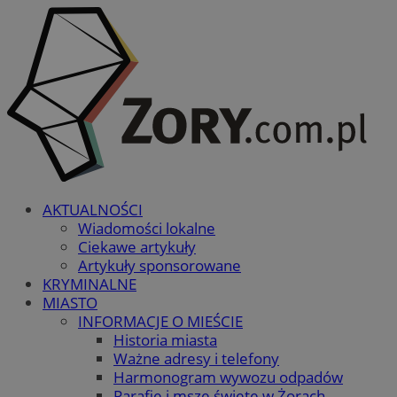
AKTUALNOŚCI
Wiadomości lokalne
Ciekawe artykuły
Artykuły sponsorowane
KRYMINALNE
MIASTO
INFORMACJE O MIEŚCIE
Historia miasta
Ważne adresy i telefony
Harmonogram wywozu odpadów
Parafie i msze święte w Żorach